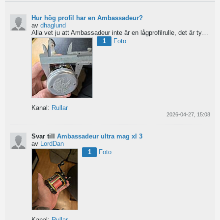
Hur hög profil har en Ambassadeur?
av
dhaglund
Alla vet ju att Ambassadeur inte är en lågprofilrulle, det är tydligt. Men hur hög profil har de egentligen?...
1
Foto
Kanal:
Rullar
2026-04-27, 15:08
Svar till
Ambassadeur ultra mag xl 3
av
LordDan
1
Foto
Kanal:
Rullar