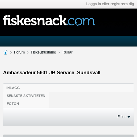
Logga in eller registrera dig
Forum
Fiskeutrustning
Rullar
Ambassadeur 5601 JB Service -Sundsvall
INLÄGG
SENASTE AKTIVITETEN
FOTON
Filter