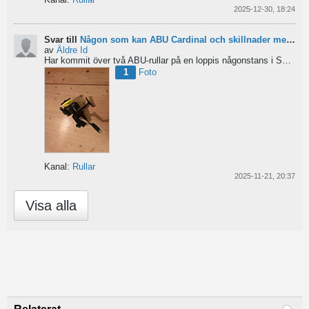
2025-12-30, 18:24
Svar till
Någon som kan ABU Cardinal och skillnader mellan äldre rullar?
av
Äldre Id
Har kommit över två ABU-rullar på en loppis någonstans i Sverige. Servat själv nu. Den ena är en klassisk...
1
Foto
Kanal:
Rullar
2025-11-21, 20:37
Visa alla