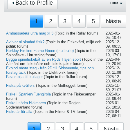
Back to Profile
Filter
1
2
3
4
5
Nästa
Ambassadeur ultra mag xl 3
(Topic in the
Rullar
forum)
2026-01-
05, 10:47
Avlivar ni skadad fisk?
(Topic in the
Fiskevård, miljö och
2025-12-
politik
forum)
09, 09:35
Berkley Fireline Flame Green (multirulle)
(Topic in the
2026-03-
Spinnfiske - Utrustning
forum)
19, 17:01
Bygga spinnfiskebåt av en Ryds Hajen sport
(Topic in the
2026-04-
Allmänt om fiskebåtar och fiskekajaker
forum)
29, 20:59
Ekolod nästa steg - från 2D till Sidoseende, tips och
2025-12-
förslag tack
(Topic in the
Elektronik
forum)
03, 11:08
Favoritolja till kullager
(Topic in the
Rullar
forum)
2025-12-
20, 00:49
Fiska på kvällen.
(Topic in the
Mothugget
forum)
2025-11-
30, 21:07
Fiske i Spanien/Fuengirola
(Topic in the
Fiskecamper
2026-01-
forum)
28, 08:44
Fiske i södra Hjälmaren
(Topic in the
Region
2026-01-
Södermanland
forum)
26, 18:20
Fiske är för alla
(Topic in the
Filmer & TV
forum)
2026-04-
27, 08:11
1
2
3
4
5
Nästa