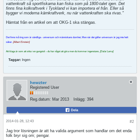
vattenkraft så sportfiskarna kan fiska som på 1800-talet igen. Det
finns fina kolkraftverk i Tyskland vi kan importera el från. Eller så
bygger vi moderna kärnkraftverk, nu när vattenkraften ska rivas."
Hämtat från en artikel om att OKG-1 ska stängas.
Det finns två ting som är oändliga - universum och människans dumhet, Men när det gäller universum är jag inte helt
säker.
[Albert Einstein]
Att klaga är som att sitta i en gungstol – du har något att göra men du kommer ingenstans.
[Dalai Lama]
Taggar:
Ingen
hewzter
Registered User
Reg.datum:
Mar 2013
Inlägg:
394
Dela
2014-01-28, 12:43
#2
Jag tror lösningen är att ha valida argument som handlar om det enda
folk bryr sig om; pengar.