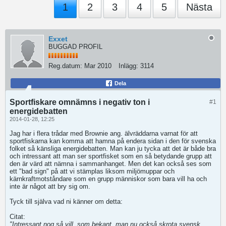
1
2
3
4
5
Nästa
Exxet
BUGGAD PROFIL
Reg.datum:
Mar 2010
Inlägg:
3114
Dela
Sportfiskare omnämns i negativ ton i
#1
energidebatten
2014-01-28, 12:25
Jag har i flera trådar med Brownie ang. älvräddarna varnat för att
sportfiskarna kan komma att hamna på endera sidan i den för svenska
folket så känsliga energidebatten. Man kan ju tycka att det är både bra
och intressant att man ser sportfisket som en så betydande grupp att
den är värd att nämna i sammanhanget. Men det kan också ses som
ett "bad sign" på att vi stämplas liksom miljömuppar och
kärnkraftmotståndare som en grupp människor som bara vill ha och
inte är något att bry sig om.
Tyck till själva vad ni känner om detta:
Citat:
"Intressant nog så vill, som bekant, man nu också skrota svensk