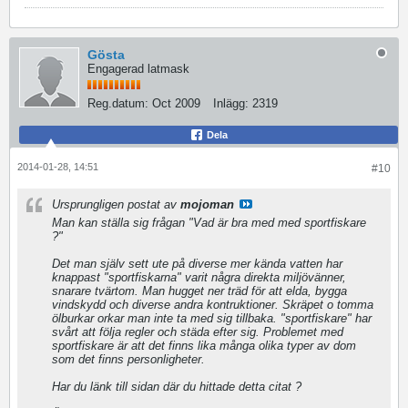
Gösta
Engagerad latmask
Reg.datum:
Oct 2009
Inlägg:
2319
Dela
2014-01-28, 14:51
#10
Ursprungligen postat av
mojoman
Man kan ställa sig frågan "Vad är bra med med sportfiskare
?"
Det man själv sett ute på diverse mer kända vatten har
knappast "sportfiskarna" varit några direkta miljövänner,
snarare tvärtom. Man hugget ner träd för att elda, bygga
vindskydd och diverse andra kontruktioner. Skräpet o tomma
ölburkar orkar man inte ta med sig tillbaka. "sportfiskare" har
svårt att följa regler och städa efter sig. Problemet med
sportfiskare är att det finns lika många olika typer av dom
som det finns personligheter.
Har du länk till sidan där du hittade detta citat ?