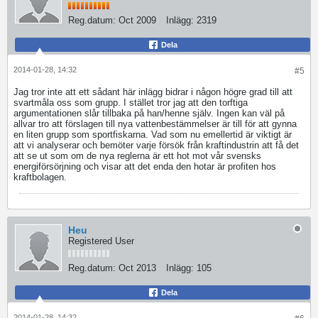
Reg.datum:
Oct 2009
Inlägg:
2319
Dela
2014-01-28, 14:32
#5
Jag tror inte att ett sådant här inlägg bidrar i någon högre grad till att
svartmåla oss som grupp. I stället tror jag att den torftiga
argumentationen slår tillbaka på han/henne själv. Ingen kan väl på
allvar tro att förslagen till nya vattenbestämmelser är till för att gynna
en liten grupp som sportfiskarna. Vad som nu emellertid är viktigt är
att vi analyserar och bemöter varje försök från kraftindustrin att få det
att se ut som om de nya reglerna är ett hot mot vår svensks
energiförsörjning och visar att det enda den hotar är profiten hos
kraftbolagen.
Heu
Registered User
Reg.datum:
Oct 2013
Inlägg:
105
Dela
2014-01-28, 14:32