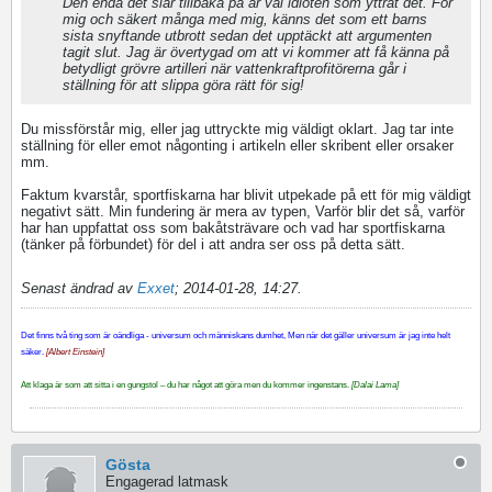
Den enda det slår tillbaka på är väl idioten som yttrat det. För
mig och säkert många med mig, känns det som ett barns
sista snyftande utbrott sedan det upptäckt att argumenten
tagit slut. Jag är övertygad om att vi kommer att få känna på
betydligt grövre artilleri när vattenkraftprofitörerna går i
ställning för att slippa göra rätt för sig!
Du missförstår mig, eller jag uttryckte mig väldigt oklart. Jag tar inte
ställning för eller emot någonting i artikeln eller skribent eller orsaker
mm.
Faktum kvarstår, sportfiskarna har blivit utpekade på ett för mig väldigt
negativt sätt. Min fundering är mera av typen, Varför blir det så, varför
har han uppfattat oss som bakåtsträvare och vad har sportfiskarna
(tänker på förbundet) för del i att andra ser oss på detta sätt.
Senast ändrad av
Exxet
;
2014-01-28, 14:27
.
Det finns två ting som är oändliga - universum och människans dumhet, Men när det gäller universum är jag inte helt
säker.
[Albert Einstein]
Att klaga är som att sitta i en gungstol – du har något att göra men du kommer ingenstans.
[Dalai Lama]
Gösta
Engagerad latmask