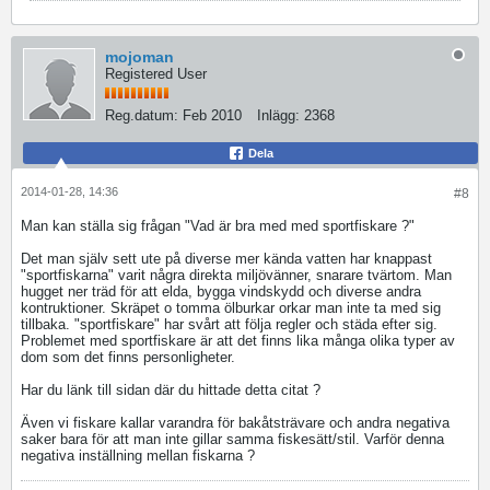
mojoman
Registered User
Reg.datum:
Feb 2010
Inlägg:
2368
Dela
2014-01-28, 14:36
#8
Man kan ställa sig frågan "Vad är bra med med sportfiskare ?"
Det man själv sett ute på diverse mer kända vatten har knappast
"sportfiskarna" varit några direkta miljövänner, snarare tvärtom. Man
hugget ner träd för att elda, bygga vindskydd och diverse andra
kontruktioner. Skräpet o tomma ölburkar orkar man inte ta med sig
tillbaka. "sportfiskare" har svårt att följa regler och städa efter sig.
Problemet med sportfiskare är att det finns lika många olika typer av
dom som det finns personligheter.
Har du länk till sidan där du hittade detta citat ?
Även vi fiskare kallar varandra för bakåtsträvare och andra negativa
saker bara för att man inte gillar samma fiskesätt/stil. Varför denna
negativa inställning mellan fiskarna ?