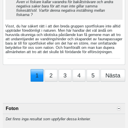
Även vi fiskare kallar varandra för bakåtsträvare och andra
negativa saker bara för att man inte gillar samma
fiskesätt/stil. Varför denna negativa inställning mellan
fiskarna ?
Visst, du har säkert rätt i att den breda gruppen sportfiskare inte alltid
uppträder föredömligt i naturen. Men här handlar det väl ändå om
huruvida okunniga och idiotiska påstående kan få gemene man att tro
att undanröjandet av vandringshinder och skapandet av faunapassager
bara är till för sportfisket eller om det har en större, mer omfattande
betydelse för oss som nation. Och framförallt om man kan dupera
allmänheten att tro att det skulle bli förödande för elförsörjningen.
1
2
3
4
5
Nästa
Foton
Det finns inga resultat som uppfyller dessa kriterier.