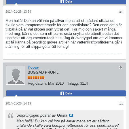
Dela
2014-01-28, 13:59
#3
Men hallå! Du kan väl inte på allvar mena att ett sådant uttalande
skulle vara komprometterande för oss sportfiskare? Den enda det slår
tillbaka på är väl idioten som yttrat det. För mig och säkert många
med mig, känns det som ett barns sista snyftande utbrott sedan det
upptäckt att argumenten tagit slut. Jag är övertygad om att vi kommer
att få känna på betydligt grövre artilleri när vattenkraftprofitörerna går i
ställning för att slippa göra rätt för sig!
Exxet
BUGGAD PROFIL
Reg.datum:
Mar 2010
Inlägg:
3114
Dela
2014-01-28, 14:19
#4
Ursprungligen postat av
Gösta
Men hallå! Du kan väl inte på allvar mena att ett sådant
uttalande skulle vara komprometterande för oss sportfiskare?