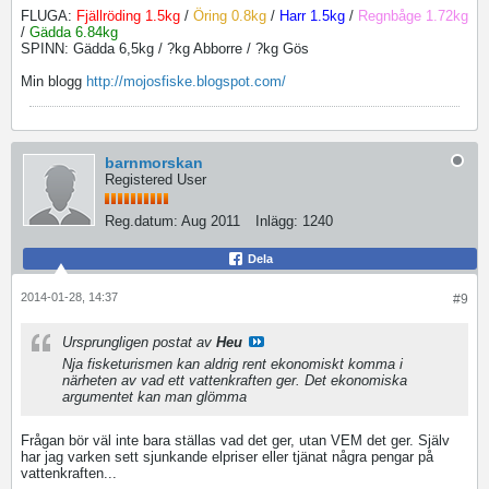
FLUGA:
Fjällröding 1.5kg
/
Öring 0.8kg
/
Harr 1.5kg
/
Regnbåge 1.72kg
/
Gädda 6.84kg
SPINN: Gädda 6,5kg / ?kg Abborre / ?kg Gös
Min blogg
http://mojosfiske.blogspot.com/
barnmorskan
Registered User
Reg.datum:
Aug 2011
Inlägg:
1240
Dela
2014-01-28, 14:37
#9
Ursprungligen postat av
Heu
Nja fisketurismen kan aldrig rent ekonomiskt komma i
närheten av vad ett vattenkraften ger. Det ekonomiska
argumentet kan man glömma
Frågan bör väl inte bara ställas vad det ger, utan VEM det ger. Själv
har jag varken sett sjunkande elpriser eller tjänat några pengar på
vattenkraften...