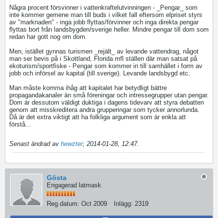
Några procent försvinner i vattenkraftelutvinningen - _Pengar_ som
inte kommer gemene man till buds i vilket fall eftersom elpriset styrs
av "marknaden" - inga jobb flyttas/förvinner och inga direkta pengar
flyttas bort från landsbygden/sverige heller. Mindre pengar till dom som
redan har gott nog om dom.
Men, istället gynnas turismen _rejält_ av levande vattendrag, något
man ser bevis på i Skottland, Florida mfl ställen där man satsat på
ekoturism/sportfiske - Pengar som kommer in till samhället i form av
jobb och införsel av kapital (till sverige). Levande landsbygd etc.
Man måste komma ihåg att kapitalet har betydligt bättre
propagandakanaler än små föreningar och intressegrupper utan pengar.
Dom är dessutom väldigt duktiga i dagens tidevarv att styra debatten
genom att misskreditera andra grupperingar som tycker annorlunda.
Då är det extra viktigt att ha folkliga argument som är enkla att
förstå...
Senast ändrad av
hewzter
;
2014-01-28, 12:47
.
Gösta
Engagerad latmask
Reg.datum:
Oct 2009
Inlägg:
2319