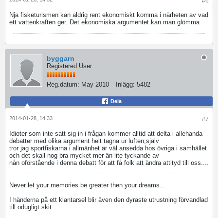
#6
Nja fisketurismen kan aldrig rent ekonomiskt komma i närheten av vad
ett vattenkraften ger. Det ekonomiska argumentet kan man glömma
byggarn
Registered User
Reg.datum:
May 2010
Inlägg:
5482
Dela
2014-01-28, 14:33
#7
Idioter som inte satt sig in i frågan kommer alltid att delta i allehanda
debatter med olika argument helt tagna ur luften,själv
tror jag sportfiskarna i allmänhet är väl ansedda hos övriga i samhället
och det skall nog bra mycket mer än lite tyckande av
nån oförstående i denna debatt för att få folk att ändra attityd till oss....
Never let your memories be greater then your dreams...
I händerna på ett klantarsel blir även den dyraste utrustning förvandlad
till odugligt skit...