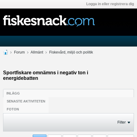
Logga in eller registrera dig
Forum
Allmänt
Fiskevård, miljö och politik
Sportfiskare omnämns i negativ ton i
energidebatten
INLÄGG
SENASTE AKTIVITETEN
FOTON
Filter