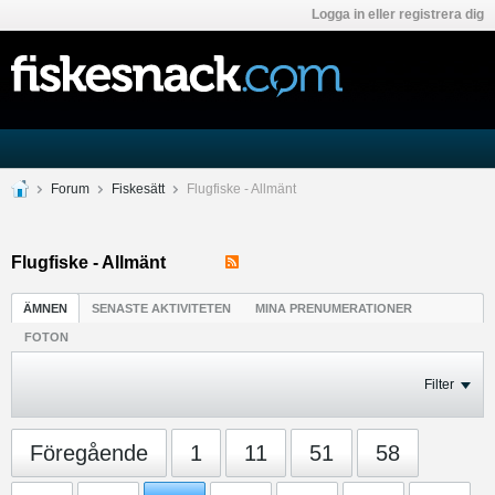
Logga in eller registrera dig
Forum
Fiskesätt
Flugfiske - Allmänt
Flugfiske - Allmänt
ÄMNEN
SENASTE AKTIVITETEN
MINA PRENUMERATIONER
FOTON
Filter
Föregående
1
11
51
58