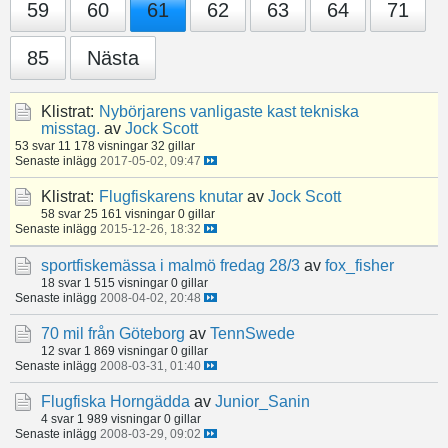
59
60
61
62
63
64
71
85
Nästa
Klistrat:
Nybörjarens vanligaste kast tekniska
misstag.
av
Jock Scott
53 svar
11 178 visningar
32 gillar
Senaste inlägg
2017-05-02, 09:47
Klistrat:
Flugfiskarens knutar
av
Jock Scott
58 svar
25 161 visningar
0 gillar
Senaste inlägg
2015-12-26, 18:32
sportfiskemässa i malmö fredag 28/3
av
fox_fisher
18 svar
1 515 visningar
0 gillar
Senaste inlägg
2008-04-02, 20:48
70 mil från Göteborg
av
TennSwede
12 svar
1 869 visningar
0 gillar
Senaste inlägg
2008-03-31, 01:40
Flugfiska Horngädda
av
Junior_Sanin
4 svar
1 989 visningar
0 gillar
Senaste inlägg
2008-03-29, 09:02