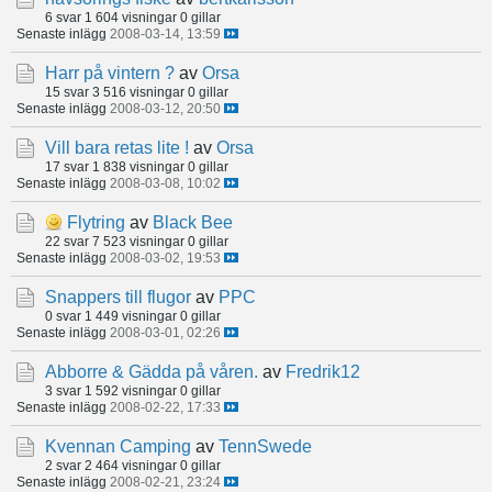
6 svar
1 604 visningar
0 gillar
Senaste inlägg
2008-03-14, 13:59
Harr på vintern ?
av
Orsa
15 svar
3 516 visningar
0 gillar
Senaste inlägg
2008-03-12, 20:50
Vill bara retas lite !
av
Orsa
17 svar
1 838 visningar
0 gillar
Senaste inlägg
2008-03-08, 10:02
Flytring
av
Black Bee
22 svar
7 523 visningar
0 gillar
Senaste inlägg
2008-03-02, 19:53
Snappers till flugor
av
PPC
0 svar
1 449 visningar
0 gillar
Senaste inlägg
2008-03-01, 02:26
Abborre & Gädda på våren.
av
Fredrik12
3 svar
1 592 visningar
0 gillar
Senaste inlägg
2008-02-22, 17:33
Kvennan Camping
av
TennSwede
2 svar
2 464 visningar
0 gillar
Senaste inlägg
2008-02-21, 23:24