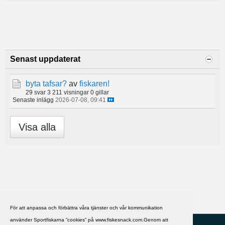
Senast uppdaterat
byta tafsar?
av
fiskaren!
29 svar
3 211 visningar
0 gillar
Senaste inlägg
2026-07-08, 09:41
Visa alla
För att anpassa och förbättra våra tjänster och vår kommunikation
använder Sportfiskarna ”cookies” på www.fiskesnack.com.Genom att
HJÄLP