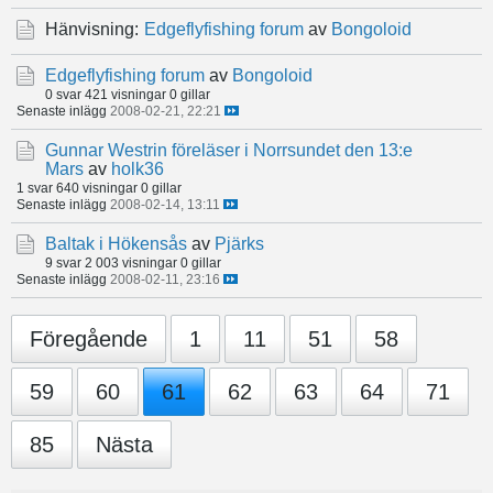
Hänvisning:
Edgeflyfishing forum
av
Bongoloid
Edgeflyfishing forum
av
Bongoloid
0 svar
421 visningar
0 gillar
Senaste inlägg
2008-02-21, 22:21
Gunnar Westrin föreläser i Norrsundet den 13:e
Mars
av
holk36
1 svar
640 visningar
0 gillar
Senaste inlägg
2008-02-14, 13:11
Baltak i Hökensås
av
Pjärks
9 svar
2 003 visningar
0 gillar
Senaste inlägg
2008-02-11, 23:16
Föregående
1
11
51
58
59
60
61
62
63
64
71
85
Nästa