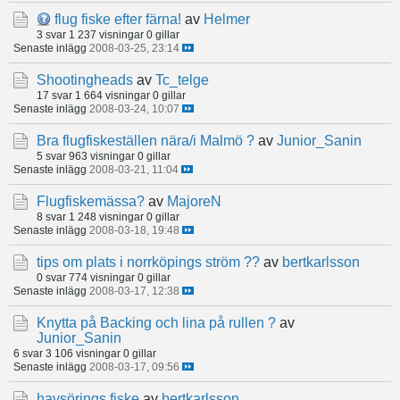
flug fiske efter färna!
av
Helmer
3 svar
1 237 visningar
0 gillar
Senaste inlägg
2008-03-25, 23:14
Shootingheads
av
Tc_telge
17 svar
1 664 visningar
0 gillar
Senaste inlägg
2008-03-24, 10:07
Bra flugfiskeställen nära/i Malmö ?
av
Junior_Sanin
5 svar
963 visningar
0 gillar
Senaste inlägg
2008-03-21, 11:04
Flugfiskemässa?
av
MajoreN
8 svar
1 248 visningar
0 gillar
Senaste inlägg
2008-03-18, 19:48
tips om plats i norrköpings ström ??
av
bertkarlsson
0 svar
774 visningar
0 gillar
Senaste inlägg
2008-03-17, 12:38
Knytta på Backing och lina på rullen ?
av
Junior_Sanin
6 svar
3 106 visningar
0 gillar
Senaste inlägg
2008-03-17, 09:56
havsörings fiske
av
bertkarlsson