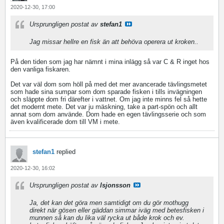
2020-12-30, 17:00
Ursprungligen postat av
stefan1
Jag missar hellre en fisk än att behöva operera ut kroken..
På den tiden som jag har nämnt i mina inlägg så var C & R inget hos
den vanliga fiskaren.
Det var väl dom som höll på med det mer avancerade tävlingsmetet
som hade sina sumpar som dom sparade fisken i tills invägningen
och släppte dom fri därefter i vattnet. Om jag inte minns fel så hette
det modernt mete. Det var ju mäskning, take a part-spön och allt
annat som dom använde. Dom hade en egen tävlingsserie och som
även kvalificerade dom till VM i mete.
stefan1
replied
2020-12-30, 16:02
Ursprungligen postat av
lsjonsson
Ja, det kan det göra men samtidigt om du gör mothugg
direkt när gösen eller gäddan simmar iväg med betesfisken i
munnen så kan du lika väl rycka ut både krok och ev.