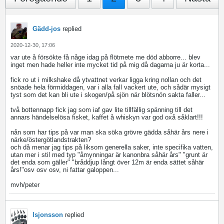
Gädd-jos
replied
2020-12-30, 17:06
var ute å försökte få någe idag på flötmete me död abborre... blev
inget men hade heller inte mycket tid på mig då dagarna ju är korta...
fick ro ut i milkshake då ytvattnet verkar ligga kring nollan och det
snöade hela förmiddagen, var i alla fall vackert ute, och sådär mysigt
tyst som det kan bli ute i skogen/på sjön när blötsnön sakta faller...
två bottennapp fick jag som iaf gav lite tillfällig spänning till det
annars händelselösa fisket, kaffet å whiskyn var god oxå såklart!!!
nån som har tips på var man ska söka grövre gädda såhär års nere i
närke/östergötlandstrakten?
och då menar jag tips på liksom generella saker, inte specifika vatten,
utan mer i stil med typ "åmynningar är kanonbra såhär års" "grunt är
det enda som gäller" "bråddjup långt över 12m är enda sättet såhär
års!"osv osv osv, ni fattar galoppen...
mvh/peter
lsjonsson
replied