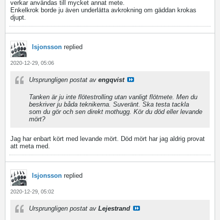
verkar användas till mycket annat mete.
Enkelkrok borde ju även underlätta avkrokning om gäddan krokas
djupt.
lsjonsson
replied
2020-12-29, 05:06
Ursprungligen postat av
engqvist
Tanken är ju inte flötestrolling utan vanligt flötmete. Men du
beskriver ju båda teknikerna. Suveränt. Ska testa tackla
som du gör och sen direkt mothugg. Kör du död eller levande
mört?
Jag har enbart kört med levande mört. Död mört har jag aldrig provat
att meta med.
lsjonsson
replied
2020-12-29, 05:02
Ursprungligen postat av
Lejestrand