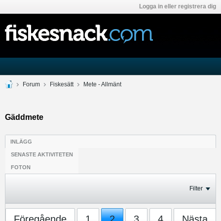
Logga in eller registrera dig
Forum
Fiskesätt
Mete - Allmänt
Gäddmete
INLÄGG
SENASTE AKTIVITETEN
FOTON
Filter
Föregående
1
2
3
4
Nästa