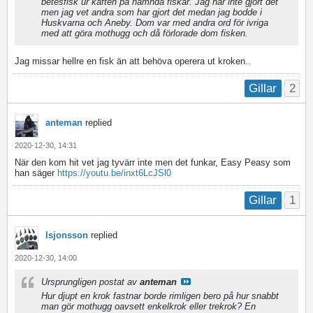
betesfisk ur käften på nämnda fiskar. Jag har inte gjort det
men jag vet andra som har gjort det medan jag bodde i
Huskvarna och Aneby. Dom var med andra ord för ivriga
med att göra mothugg och då förlorade dom fisken.
Jag missar hellre en fisk än att behöva operera ut kroken..
2
Gillar
anteman
replied
2020-12-30, 14:31
När den kom hit vet jag tyvärr inte men det funkar, Easy Peasy som
han säger
https://youtu.be/inxt6LcJSl0
1
Gillar
lsjonsson
replied
2020-12-30, 14:00
Ursprungligen postat av
anteman
Hur djupt en krok fastnar borde rimligen bero på hur snabbt
man gör mothugg oavsett enkelkrok eller trekrok? En