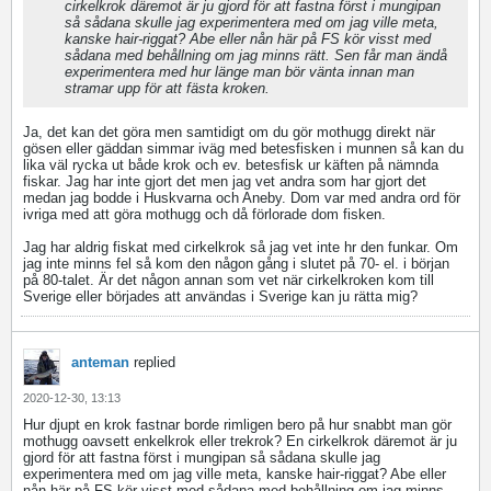
cirkelkrok däremot är ju gjord för att fastna först i mungipan
så sådana skulle jag experimentera med om jag ville meta,
kanske hair-riggat? Abe eller nån här på FS kör visst med
sådana med behållning om jag minns rätt. Sen får man ändå
experimentera med hur länge man bör vänta innan man
stramar upp för att fästa kroken.
Ja, det kan det göra men samtidigt om du gör mothugg direkt när
gösen eller gäddan simmar iväg med betesfisken i munnen så kan du
lika väl rycka ut både krok och ev. betesfisk ur käften på nämnda
fiskar. Jag har inte gjort det men jag vet andra som har gjort det
medan jag bodde i Huskvarna och Aneby. Dom var med andra ord för
ivriga med att göra mothugg och då förlorade dom fisken.
Jag har aldrig fiskat med cirkelkrok så jag vet inte hr den funkar. Om
jag inte minns fel så kom den någon gång i slutet på 70- el. i början
på 80-talet. Är det någon annan som vet när cirkelkroken kom till
Sverige eller börjades att användas i Sverige kan ju rätta mig?
anteman
replied
2020-12-30, 13:13
Hur djupt en krok fastnar borde rimligen bero på hur snabbt man gör
mothugg oavsett enkelkrok eller trekrok? En cirkelkrok däremot är ju
gjord för att fastna först i mungipan så sådana skulle jag
experimentera med om jag ville meta, kanske hair-riggat? Abe eller
nån här på FS kör visst med sådana med behållning om jag minns