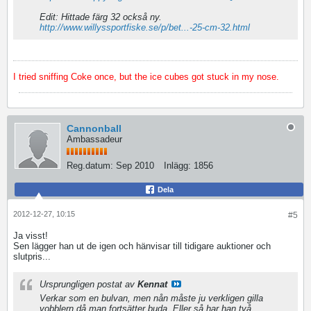
Edit: Hittade färg 32 också ny.
http://www.willyssportfiske.se/p/bet...-25-cm-32.html
I tried sniffing Coke once, but the ice cubes got stuck in my nose.
Cannonball
Ambassadeur
Reg.datum:
Sep 2010
Inlägg:
1856
Dela
2012-12-27, 10:15
#5
Ja visst!
Sen lägger han ut de igen och hänvisar till tidigare auktioner och
slutpris...
Ursprungligen postat av
Kennat
Verkar som en bulvan, men nån måste ju verkligen gilla
vobblern då man fortsätter buda. Eller så har han två