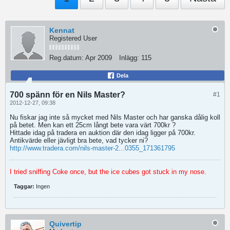
Kennat
Registered User
Reg.datum:
Apr 2009
Inlägg:
115
Dela
700 spänn för en Nils Master?
#1
2012-12-27, 09:38
Nu fiskar jag inte så mycket med Nils Master och har ganska dålig koll
på betet. Men kan ett 25cm långt bete vara värt 700kr ?
Hittade idag på tradera en auktion där den idag ligger på 700kr.
Antikvärde eller jävligt bra bete, vad tycker ni?
http://www.tradera.com/nils-master-2...0355_171361795
I tried sniffing Coke once, but the ice cubes got stuck in my nose.
Taggar:
Ingen
Quivertip