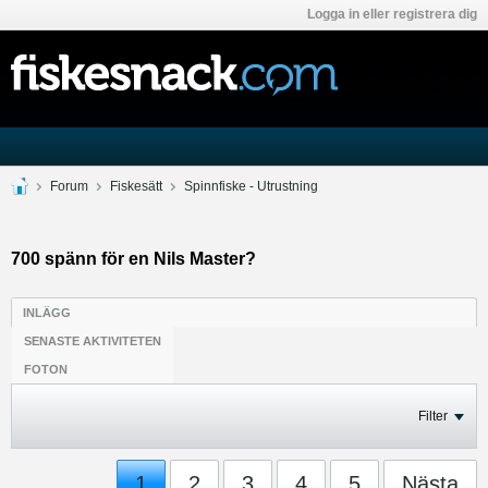
Logga in eller registrera dig
Forum
Fiskesätt
Spinnfiske - Utrustning
700 spänn för en Nils Master?
INLÄGG
SENASTE AKTIVITETEN
FOTON
Filter
1
2
3
4
5
Nästa