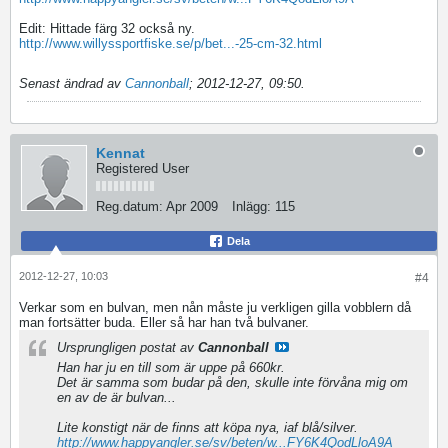
Edit: Hittade färg 32 också ny.
http://www.willyssportfiske.se/p/bet...-25-cm-32.html
Senast ändrad av
Cannonball
;
2012-12-27, 09:50
.
Kennat
Registered User
Reg.datum:
Apr 2009
Inlägg:
115
Dela
2012-12-27, 10:03
#4
Verkar som en bulvan, men nån måste ju verkligen gilla vobblern då
man fortsätter buda. Eller så har han två bulvaner.
Ursprungligen postat av
Cannonball
Han har ju en till som är uppe på 660kr.
Det är samma som budar på den, skulle inte förvåna mig om
en av de är bulvan...
Lite konstigt när de finns att köpa nya, iaf blå/silver.
http://www.happyangler.se/sv/beten/w...FY6K4QodLloA9A