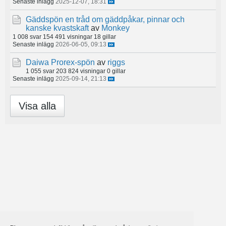
Senaste inlägg
2025-12-07, 18:31
Gäddspön en tråd om gäddpåkar, pinnar och
kanske kvastskaft
av
Monkey
1 008 svar
154 491 visningar
18 gillar
Senaste inlägg
2026-06-05, 09:13
Daiwa Prorex-spön
av
riggs
1 055 svar
203 824 visningar
0 gillar
Senaste inlägg
2025-09-14, 21:13
Visa alla