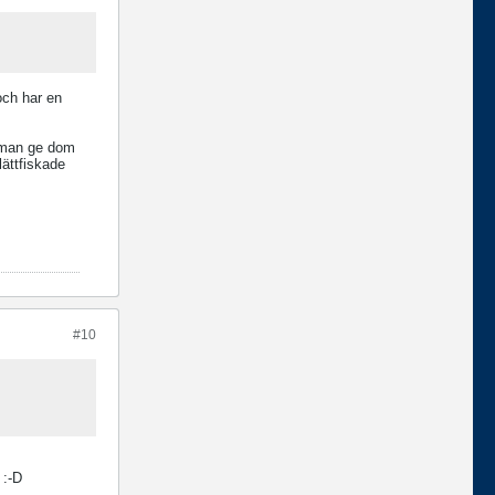
och har en
 man ge dom
lättfiskade
#10
 :-D