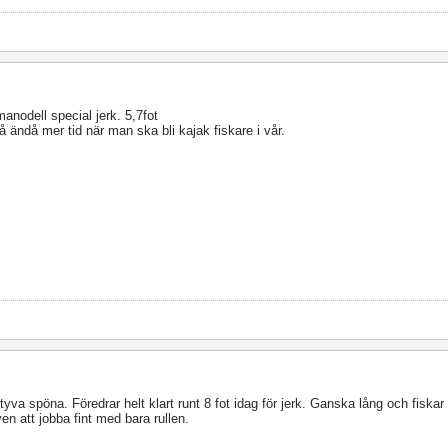
anodell special jerk. 5,7fot
å ändå mer tid när man ska bli kajak fiskare i vår.
va spöna. Föredrar helt klart runt 8 fot idag för jerk. Ganska lång och fiskar 
en att jobba fint med bara rullen.