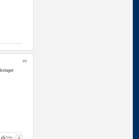
#6
vårslaget
Gillar
4