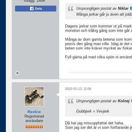
Inlägg:
1406
Ursprungligen postat av
Niklar
Dela
Många jerkar går ju även att jobb
Dagens jerkar som kommer ut på markn
monoton och tråkig gång som inte går 
Många av dom gamla betena som kom p
precis den gång man ville. Idag är det
beten som inte kräver mycket av fiska
Fyll gärna på med vilka spön ni använd
2022-01-13, 11:06
Ursprungligen postat av
Kolnej
Gubbjerk = Vevjerk
Reekie
Registrerad
användare
Då har jag missuppfattat det haha..
Som jag ser det är vi som fortfarande 