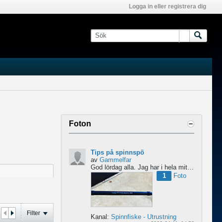
Logga in eller registrera dig
Foton
Tips på spinnspö
av
Gammelfar
God lördag alla.
Jag har i hela mitt liv fiskat med haspel och har för något år sedan hittat min...
1
Foto
Filter
Kanal:
Spinnfiske - Utrustning