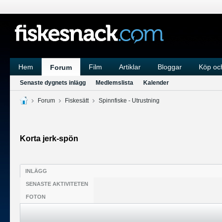
Hem
Film
Artiklar
Bloggar
Köp och
Forum
Senaste dygnets inlägg
Medlemslista
Kalender
Forum
Fiskesätt
Spinnfiske - Utrustning
Korta jerk-spön
INLÄGG
SENASTE AKTIVITETEN
FOTON