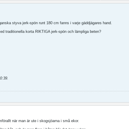
 ganska styva jerk-spön runt 180 cm fanns i varje gäddjägares hand.
med traditionella korta RIKTIGA jerk-spön och lämpliga beten?
10:39
.
mförallt när man är ute i skogsjöarna i små ekor.