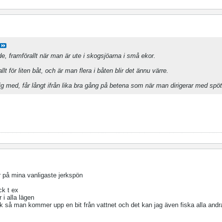
e, framförallt när man är ute i skogsjöarna i små ekor.
lt för liten båt, och är man flera i båten blir det ännu värre.
ig med, får långt ifrån lika bra gång på betena som när man dirigerar med spöt
r på mina vanligaste jerkspön
ck t ex
i alla lägen
ck så man kommer upp en bit från vattnet och det kan jag även fiska alla andr