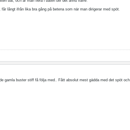
liten båt, och är man flera i båten blir det ännu värre.
, får långt ifrån lika bra gång på betena som när man dirigerar med spöt.
de gamla buster stiff få följa med.. Fått absolut mest gädda med det spöt och 