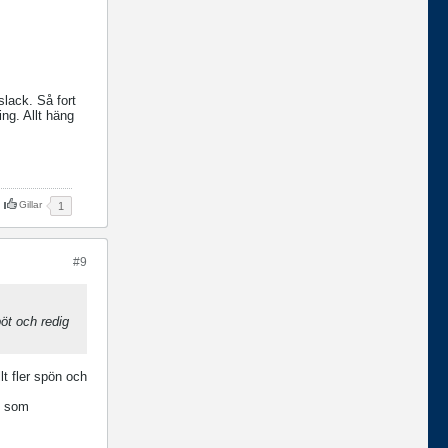
slack. Så fort
ing. Allt häng
Gillar
1
#9
öt och redig
lt fler spön och
"9 som