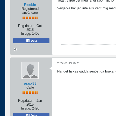
Totalt värdelöst med långt spö i allt för 
Reekie
Vevjerka har jag inte alls vant mig med
Registrerad
användare
Reg.datum:
Oct
2018
Inlägg:
1406
Dela
2022-01-13, 07:20
När det fiskas gädda seriöst då brukar 
esox88
Calle
Reg.datum:
Jan
2015
Inlägg:
2498
Dela