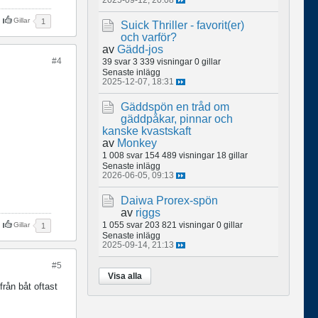
Gillar
1
Suick Thriller - favorit(er)
och varför?
av
Gädd-jos
#4
39 svar
3 339 visningar
0 gillar
Senaste inlägg
2025-12-07, 18:31
Gäddspön en tråd om
gäddpåkar, pinnar och
kanske kvastskaft
av
Monkey
1 008 svar
154 489 visningar
18 gillar
Senaste inlägg
2026-06-05, 09:13
Daiwa Prorex-spön
av
riggs
1 055 svar
203 821 visningar
0 gillar
Gillar
1
Senaste inlägg
2025-09-14, 21:13
#5
Visa alla
från båt oftast