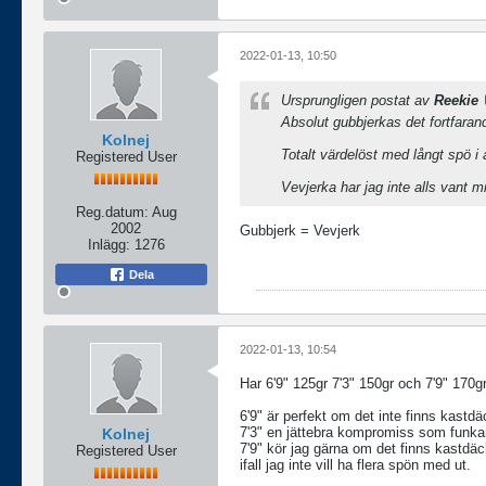
2022-01-13, 10:50
Ursprungligen postat av
Reekie
Absolut gubbjerkas det fortfarand
Kolnej
Totalt värdelöst med långt spö i al
Registered User
Vevjerka har jag inte alls vant m
Reg.datum:
Aug
2002
Gubbjerk = Vevjerk
Inlägg:
1276
Dela
2022-01-13, 10:54
Har 6'9" 125gr 7'3" 150gr och 7'9" 170g
6'9" är perfekt om det inte finns kastdä
7'3" en jättebra kompromiss som funkar 
Kolnej
7'9" kör jag gärna om det finns kastdä
Registered User
ifall jag inte vill ha flera spön med ut.