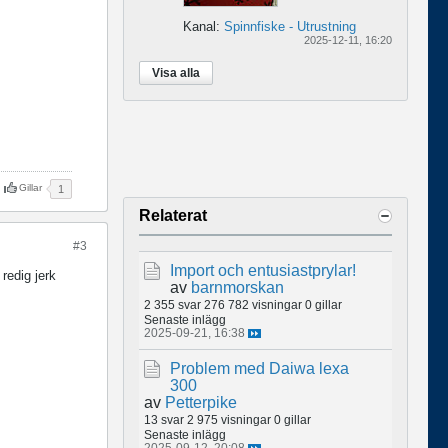
Kanal:
Spinnfiske - Utrustning
2025-12-11, 16:20
Visa alla
Gillar
1
Relaterat
#3
Import och entusiastprylar!
redig jerk
av
barnmorskan
2 355 svar
276 782 visningar
0 gillar
Senaste inlägg
2025-09-21, 16:38
Problem med Daiwa lexa
300
av
Petterpike
13 svar
2 975 visningar
0 gillar
Senaste inlägg
2025-09-12, 20:08