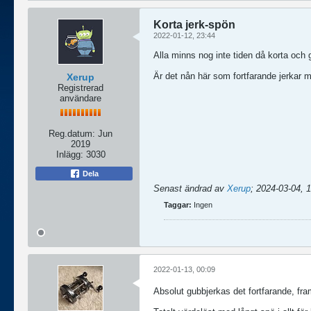
Korta jerk-spön
2022-01-12, 23:44
Alla minns nog inte tiden då korta och
Är det nån här som fortfarande jerkar 
Xerup
Registrerad
användare
Reg.datum:
Jun
2019
Inlägg:
3030
Dela
Senast ändrad av
Xerup
;
2024-03-04, 
Taggar:
Ingen
2022-01-13, 00:09
Absolut gubbjerkas det fortfarande, fra