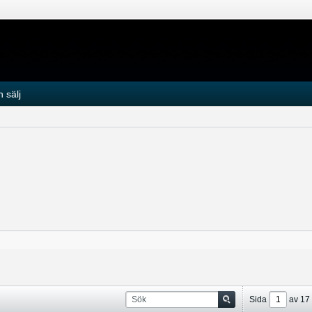
 sälj
Sida
av
17