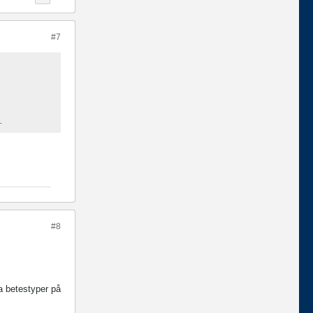
#7
.
#8
a betestyper på