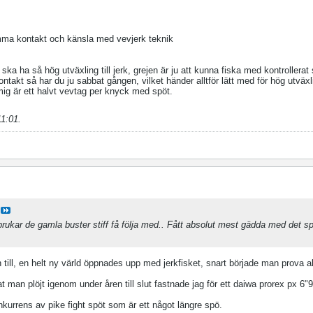
amma kontakt och känsla med vevjerk teknik
ka ha så hög utväxling till jerk, grejen är ju att kunna fiska med kontrollerat 
kontakt så har du ju sabbat gången, vilket händer alltför lätt med för hög utväxl
 mig är ett halvt vevtag per knyck med spöt.
11:01
.
brukar de gamla buster stiff få följa med.. Fått absolut mest gädda med det sp
till, en helt ny värld öppnades upp med jerkfisket, snart började man prova al
t man plöjt igenom under åren till slut fastnade jag för ett daiwa prorex px 6
kurrens av pike fight spöt som är ett något längre spö.