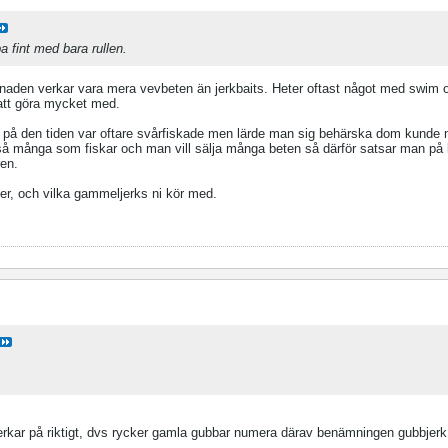
a fint med bara rullen.
aden verkar vara mera vevbeten än jerkbaits. Heter oftast något med swim 
att göra mycket med.
å den tiden var oftare svårfiskade men lärde man sig behärska dom kunde
 så många som fiskar och man vill sälja många beten så därför satsar man på 
ren.
er, och vilka gammeljerks ni kör med.
jerkar på riktigt, dvs rycker gamla gubbar numera därav benämningen gubbjerk