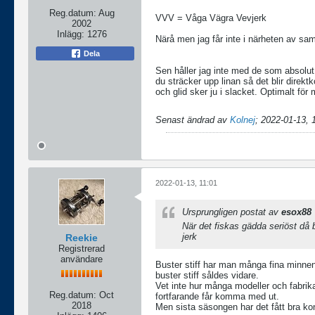
Reg.datum:
Aug
VVV = Våga Vägra Vevjerk
2002
Inlägg:
1276
Närå men jag får inte i närheten av s
Dela
Sen håller jag inte med de som absolut s
du sträcker upp linan så det blir direkt
och glid sker ju i slacket. Optimalt för
Senast ändrad av
Kolnej
;
2022-01-13, 
2022-01-13, 11:01
Ursprungligen postat av
esox88
När det fiskas gädda seriöst då 
jerk
Reekie
Registrerad
användare
Buster stiff har man många fina minnen 
buster stiff såldes vidare.
Vet inte hur många modeller och fabrika
Reg.datum:
Oct
fortfarande får komma med ut.
2018
Men sista säsongen har det fått bra kon