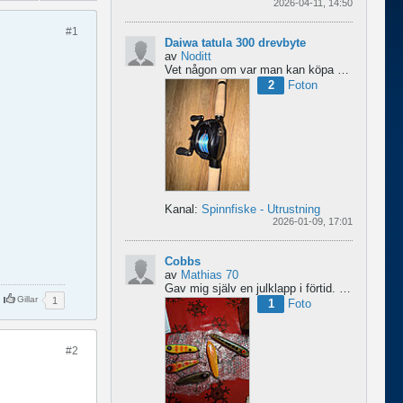
2026-04-11, 14:50
#1
Daiwa tatula 300 drevbyte
av
Noditt
Vet någon om var man kan köpa drev till den rullen så den blir lågutväxlad har en japansk 8.1 det är...
2
Foton
Kanal:
Spinnfiske - Utrustning
2026-01-09, 17:01
Cobbs
av
Mathias 70
Gav mig själv en julklapp i förtid. 5 nya cobbar från sporting och världens trevligaste Dansk.
Gillar
1
1
Foto
#2