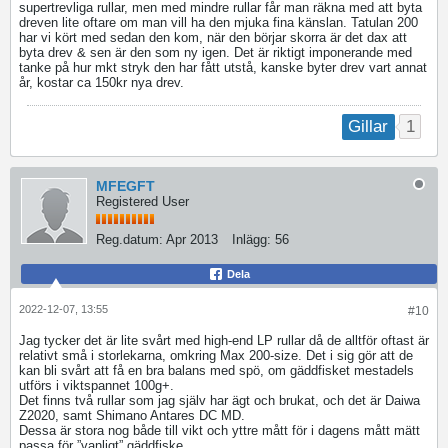
supertrevliga rullar, men med mindre rullar får man räkna med att byta
dreven lite oftare om man vill ha den mjuka fina känslan. Tatulan 200
har vi kört med sedan den kom, när den börjar skorra är det dax att
byta drev & sen är den som ny igen. Det är riktigt imponerande med
tanke på hur mkt stryk den har fått utstå, kanske byter drev vart annat
år, kostar ca 150kr nya drev.
1
Gillar
MFEGFT
Registered User
Reg.datum:
Apr 2013
Inlägg:
56
Dela
2022-12-07, 13:55
#10
Jag tycker det är lite svårt med high-end LP rullar då de alltför oftast är
relativt små i storlekarna, omkring Max 200-size. Det i sig gör att de
kan bli svårt att få en bra balans med spö, om gäddfisket mestadels
utförs i viktspannet 100g+.
Det finns två rullar som jag själv har ägt och brukat, och det är Daiwa
Z2020, samt Shimano Antares DC MD.
Dessa är stora nog både till vikt och yttre mått för i dagens mått mätt
passa för ”vanligt” gäddfiske.