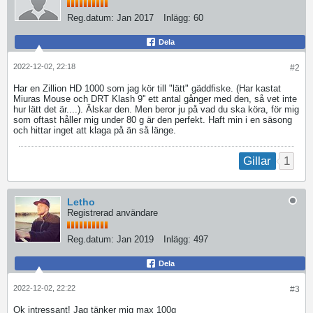
Reg.datum:
Jan 2017
Inlägg:
60
Dela
2022-12-02, 22:18
#2
Har en Zillion HD 1000 som jag kör till "lätt" gäddfiske. (Har kastat
Miuras Mouse och DRT Klash 9'' ett antal gånger med den, så vet inte
hur lätt det är....). Älskar den. Men beror ju på vad du ska köra, för mig
som oftast håller mig under 80 g är den perfekt. Haft min i en säsong
och hittar inget att klaga på än så länge.
1
Gillar
Letho
Registrerad användare
Reg.datum:
Jan 2019
Inlägg:
497
Dela
2022-12-02, 22:22
#3
Ok intressant! Jag tänker mig max 100g