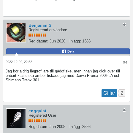
Benjamin S
Registrerad användare
Reg.datum:
Jun 2020
Inlägg:
1383
Dela
2022-12-02, 22:52
#4
Jag kör aldrig lågprofilare till gäddfiske, men innan jag gick över till
enbart klassiska ambor fiskade jag med Daiwa Prorex 200HLA och
Shimano Tranx 301.
2
Gillar
engqvist
Registered User
Reg.datum:
Jan 2008
Inlägg:
2586