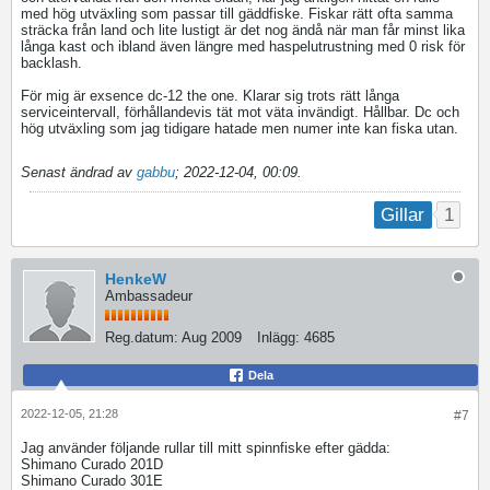
med hög utväxling som passar till gäddfiske. Fiskar rätt ofta samma
sträcka från land och lite lustigt är det nog ändå när man får minst lika
långa kast och ibland även längre med haspelutrustning med 0 risk för
backlash.
För mig är exsence dc-12 the one. Klarar sig trots rätt långa
serviceintervall, förhållandevis tät mot väta invändigt. Hållbar. Dc och
hög utväxling som jag tidigare hatade men numer inte kan fiska utan.
Senast ändrad av
gabbu
;
2022-12-04, 00:09
.
1
Gillar
HenkeW
Ambassadeur
Reg.datum:
Aug 2009
Inlägg:
4685
Dela
2022-12-05, 21:28
#7
Jag använder följande rullar till mitt spinnfiske efter gädda:
Shimano Curado 201D
Shimano Curado 301E