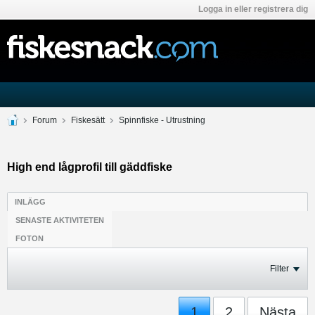
Logga in eller registrera dig
Forum
Fiskesätt
Spinnfiske - Utrustning
High end lågprofil till gäddfiske
INLÄGG
SENASTE AKTIVITETEN
FOTON
Filter
1
2
Nästa