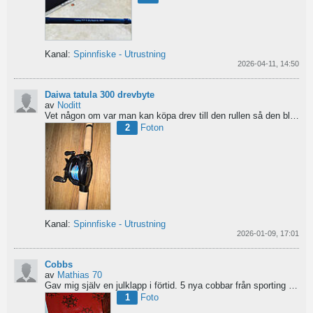
Kanal:
Spinnfiske - Utrustning
2026-04-11, 14:50
Daiwa tatula 300 drevbyte
av
Noditt
Vet någon om var man kan köpa drev till den rullen så den blir lågutväxlad har en japansk 8.1 det är...
2
Foton
Kanal:
Spinnfiske - Utrustning
2026-01-09, 17:01
Cobbs
av
Mathias 70
Gav mig själv en julklapp i förtid. 5 nya cobbar från sporting och världens trevligaste Dansk.
1
Foto