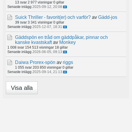
13 svar
2 977 visningar
0 gillar
Senaste inlägg
2025-09-12, 20:08
Suick Thriller - favorit(er) och varför?
av
Gädd-jos
39 svar
3 341 visningar
0 gillar
Senaste inlägg
2025-12-07, 18:31
Gäddspön en tråd om gäddpåkar, pinnar och
kanske kvastskaft
av
Monkey
1 008 svar
154 513 visningar
18 gillar
Senaste inlägg
2026-06-05, 09:13
Daiwa Prorex-spön
av
riggs
1 055 svar
203 850 visningar
0 gillar
Senaste inlägg
2025-09-14, 21:13
Visa alla