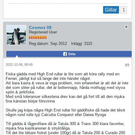
1
Gillar
Cosmoz 08
Registered User
Reg.datum:
Sep 2012
Inlägg:
3115
Dela
2022-12-06, 08:49
#9
Fiska gädda med High End rullar är lite som att köra rally med en
Ferrari, jäkligt kul så länge det inte händer något.
Att bara kasta & veva är inga problem, min erfarenhet är att det är inte
det som sliter på rullar, det är bottennapp, hårda mothugg med styva
spön & jerkfiske.
Med små toleranser silkeslena drev kan det gå fort till att den mjuka
fina känslan börjar försvinna
Skulle jag köpa några High End rullar för gäddfiske då hade det blivit
någon rund rulle typ Calcutta Conquest eller Daiwa Ryoga
Till gädda & lågprofilare då är Tatula 300 & Tranx 300 klara favoriter,
mjuka fina kastkanoner & stryktåliga.
Till det lite lättare fisket (under 100gr) då är Tatula 200 & Curado 200