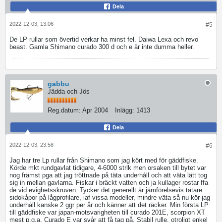
Dela
2022-12-03, 13:06
#5
De LP rullar som övertid verkar ha minst fel. Daiwa Lexa och revo
beast. Gamla Shimano curado 300 d och e är inte dumma heller.
gabbu
Jädda och Jös
Reg.datum:
Apr 2004
Inlägg:
1413
Dela
2022-12-03, 23:58
#6
Jag har tre Lp rullar från Shimano som jag kört med för gäddfiske.
Körde mkt rundgavlat tidigare, 4-6000 strlk men orsaken till bytet var
nog främst pga att jag tröttnade på täta underhåll och att väta lätt tog
sig in mellan gavlarna. Fiskar i bräckt vatten och ja kullager rostar ffa
de vid evighetsskruven. Tycker det generellt är jämförelsevis tätare
sidokåpor på lågprofilare, iaf vissa modeller, mindre väta så nu kör jag
underhåll kanske 2 ggr per år och känner att det räcker. Min första LP
till gäddfiske var japan-motsvarigheten till curado 201E, scorpion XT
mest p.g.a. Curado E var svår att få tag på. Stabil rulle, otroligt enkel