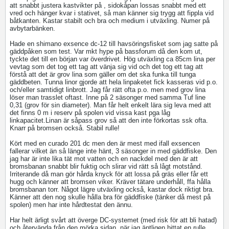
att snabbt justera kastvikter på , sidokåpan lossas snabbt med ett
vred och hänger kvar i stativet, så man känner sig trygg att fippla vid
båtkanten. Kastar stabilt och bra och medium i utväxling. Numer på
avbytarbänken.
Hade en shimano exsence dc-12 till havsöringsfisket som jag satte på
gäddpåken som test. Var mkt hype på bassforum då den kom ut,
tyckte det till en början var överdrivet. Hög utväxling ca 85cm lina per
vevtag som det tog ett tag att vänja sig vid och det tog ett tag att
förstå att det är grov lina som gäller om det ska funka till tunga
gäddbeten. Tunna linor gjorde att hela linpaketet fick kasseras vid p.o.
och/eller samtidigt linbrott. Jag får rätt ofta p.o. men med grov lina
löser man trasslet oftast. Inne på 2 säsonger med samma Tuf line
0,31 (grov för sin diameter). Man får helt enkelt lära sig leva med att
det finns 0 m i reserv på spolen vid vissa kast pga låg
linkapacitet.Linan är såpass grov så att den inte förkortas ssk ofta.
Knarr på bromsen också. Stabil rulle!
Kört med en curado 201 dc men den är mest med ifall exsencen
fallerar vilket än så länge inte hänt, 3 säsonger in med gäddfiske. Den
jag har är inte lika tät mot vatten och en nackdel med den är att
bromsbanan snabbt blir fuktig och slirar vid rätt så lågt motstånd.
Irriterande då man gör hårda knyck för att lossa på gräs eller får ett
hugg och känner att bromsen viker. Kräver tätare underhåll, ffa hålla
bromsbanan torr. Något lägre utväxling också, kastar dock riktigt bra.
Känner att den nog skulle hålla bra för gäddfiske (tänker då mest på
spolen) men har inte hårdtestat den ännu.
Har helt ärligt svårt att överge DC-systemet (med risk för att bli hatad)
och återvända från den mörka sidan, när jag äntligen hittat en rulle