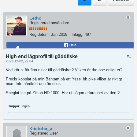
Letho
Registrerad användare
Reg.datum:
Jan 2019
Inlägg:
497
Dela
High end lågprofil till gäddfiske
#1
2022-12-02, 22:04
Vad kör ni för fina rullar till gäddfisket? Vilken är the one enligt er?
Precis kopplat på min Bantam på ett Yasei bb pike vilket är riktigt
nice. Inte hårdkört den än dock.
Sneglat lite på Zillion HD 1000. Har ni någon erfarenhet av den ?
Taggar:
Ingen
Kristofer_a
Registered User