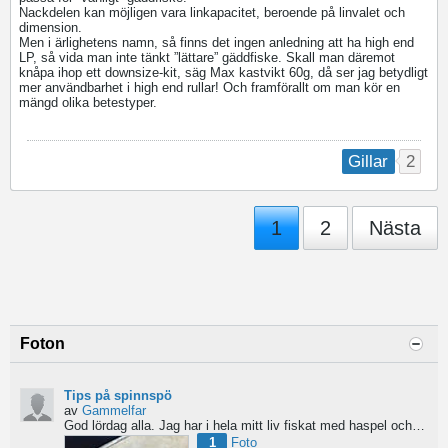
Nackdelen kan möjligen vara linkapacitet, beroende på linvalet och
dimension.
Men i ärlighetens namn, så finns det ingen anledning att ha high end
LP, så vida man inte tänkt ”lättare” gäddfiske. Skall man däremot
knåpa ihop ett downsize-kit, säg Max kastvikt 60g, då ser jag betydligt
mer användbarhet i high end rullar! Och framförallt om man kör en
mängd olika betestyper.
2
Gillar
1
2
Nästa
Foton
Tips på spinnspö
av
Gammelfar
God lördag alla.
Jag har i hela mitt liv fiskat med haspel och har för något år sedan hittat min...
1
Foto