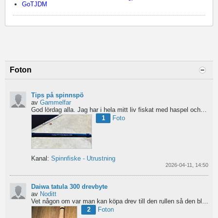
GoTJDM
Foton
Tips på spinnspö
av
Gammelfar
God lördag alla.
Jag har i hela mitt liv fiskat med haspel och har för något år sedan hittat min...
1
Foto
Kanal:
Spinnfiske - Utrustning
2026-04-11, 14:50
Daiwa tatula 300 drevbyte
av
Noditt
Vet någon om var man kan köpa drev till den rullen så den blir lågutväxlad har en japansk 8.1 det är...
2
Foton