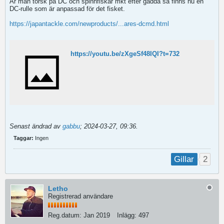
Är man torsk på DC och spinnfiskar mkt efter gädda så finns nu en
DC-rulle som är anpassad för det fisket.
https://japantackle.com/newproducts/...ares-dcmd.html
https://youtu.be/zXgeSf48IQI?t=732
Senast ändrad av
gabbu
;
2024-03-27, 09:36
.
Taggar:
Ingen
2
Gillar
Letho
Registrerad användare
Reg.datum:
Jan 2019
Inlägg:
497