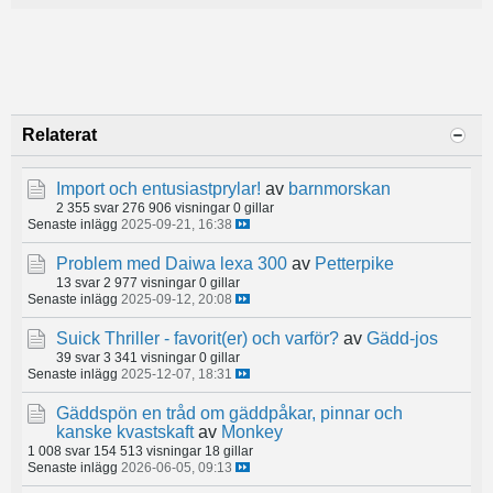
Relaterat
Import och entusiastprylar!
av
barnmorskan
2 355 svar
276 906 visningar
0 gillar
Senaste inlägg
2025-09-21, 16:38
Problem med Daiwa lexa 300
av
Petterpike
13 svar
2 977 visningar
0 gillar
Senaste inlägg
2025-09-12, 20:08
Suick Thriller - favorit(er) och varför?
av
Gädd-jos
39 svar
3 341 visningar
0 gillar
Senaste inlägg
2025-12-07, 18:31
Gäddspön en tråd om gäddpåkar, pinnar och
kanske kvastskaft
av
Monkey
1 008 svar
154 513 visningar
18 gillar
Senaste inlägg
2026-06-05, 09:13