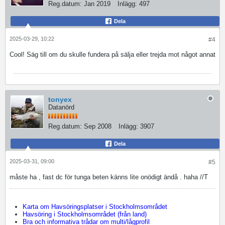
Reg.datum:
Jan 2019
Inlägg:
497
Dela
2025-03-29, 10:22
#4
Cool! Säg till om du skulle fundera på sälja eller trejda mot något annat
tonyex
Datanörd
Reg.datum:
Sep 2008
Inlägg:
3907
Dela
2025-03-31, 09:00
#5
måste ha , fast dc för tunga beten känns lite onödigt ändå . haha //T
Karta om Havsöringsplatser i Stockholmsområdet
Havsöring i Stockholmsområdet (från land)
Bra och informativa trådar om multi/lågprofil