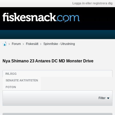
Logga in eller registrera dig
Forum
Fiskesätt
Spinnfiske - Utrustning
Nya Shimano 23 Antares DC MD Monster Drive
INLÄGG
SENASTE AKTIVITETEN
FOTON
Filter