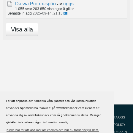
Daiwa Prorex-spön
av
riggs
1 055 svar
203 850 visningar
0 gillar
Senaste inlägg
2025-09-14, 21:13
Visa alla
För att anpassa och förbättra våra tjänster och vår kommunikation
använder Sportfiskarna ”cookies” på www.fiskesnack.com.Genom att
HJÄLP
Svenska
använda dig av www.fiskesnack.com så godkänner du detta. Vi säljer
KONTAKTA OSS
självklart inte vidare någon information om dig.
COOKIEPOLICY
Klicka här för att läsa mer om cookies och hur du tackar nej till dem.
GÅ TILL TOPPEN