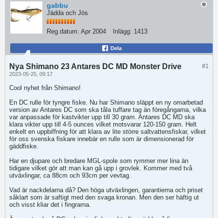
gabbu
Jädda och Jös
Reg.datum:
Apr 2004
Inlägg:
1413
Dela
Nya Shimano 23 Antares DC MD Monster Drive
#1
2023-05-25, 09:17
Cool nyhet från Shimano!
En DC rulle för tyngre fiske. Nu har Shimano släppt en ny omarbetad
version av Antares DC som ska tåla tuffare tag än föregångarna, vilka
var anpassade för kastvikter upp till 30 gram. Antares DC MD ska
klara vikter upp till 4-5 ounces vilket motsvarar 120-150 gram. Helt
enkelt en uppbiffning för att klara av lite större saltvattensfiskar, vilket
för oss svenska fiskare innebär en rulle som är dimensionerad för
gäddfiske.
Har en djupare och bredare MGL-spole som rymmer mer lina än
tidigare vilket gör att man kan gå upp i grovlek. Kommer med två
utväxlingar, ca 88cm och 93cm per vevtag.
Vad är nackdelarna då? Den höga utväxlingen, garantierna och priset
såklart som är saftigt med den svaga kronan. Men den ser häftig ut
och visst kliar det i fingrarna.