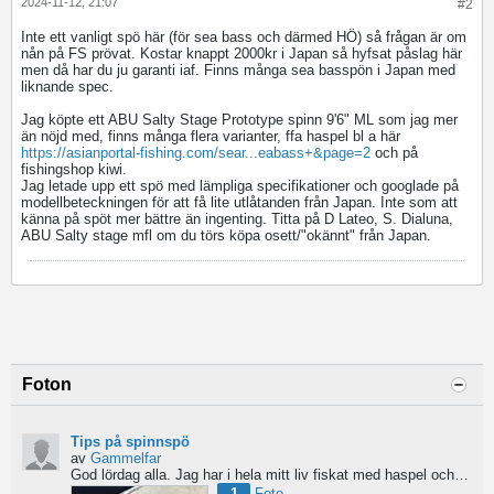
2024-11-12, 21:07
#2
Inte ett vanligt spö här (för sea bass och därmed HÖ) så frågan är om
nån på FS prövat. Kostar knappt 2000kr i Japan så hyfsat påslag här
men då har du ju garanti iaf. Finns många sea basspön i Japan med
liknande spec.
Jag köpte ett ABU Salty Stage Prototype spinn 9'6" ML som jag mer
än nöjd med, finns många flera varianter, ffa haspel bl a här
https://asianportal-fishing.com/sear...eabass+&page=2
och på
fishingshop kiwi.
Jag letade upp ett spö med lämpliga specifikationer och googlade på
modellbeteckningen för att få lite utlåtanden från Japan. Inte som att
känna på spöt mer bättre än ingenting. Titta på D Lateo, S. Dialuna,
ABU Salty stage mfl om du törs köpa osett/"okännt" från Japan.
Foton
Tips på spinnspö
av
Gammelfar
God lördag alla.
Jag har i hela mitt liv fiskat med haspel och har för något år sedan hittat min...
1
Foto