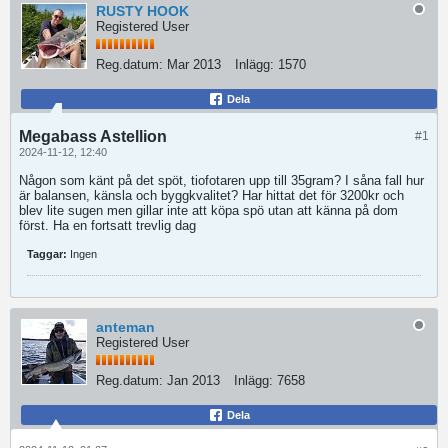
RUSTY HOOK
Registered User
Reg.datum:
Mar 2013
Inlägg:
1570
Dela
Megabass Astellion
#1
2024-11-12, 12:40
Någon som känt på det spöt, tiofotaren upp till 35gram? I såna fall hur
är balansen, känsla och byggkvalitet? Har hittat det för 3200kr och
blev lite sugen men gillar inte att köpa spö utan att känna på dom
först. Ha en fortsatt trevlig dag
Taggar:
Ingen
anteman
Registered User
Reg.datum:
Jan 2013
Inlägg:
7658
Dela