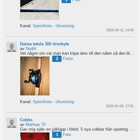
Kanal:
Spinnfiske - Utrustning
2026-04-11, 14:50
Daiwa tatula 300 drevbyte
av
Noditt
Vet någon om var man kan köpa drev till den rullen så den blir lågutväxlad har en japansk 8.1 det är...
2
Foton
Kanal:
Spinnfiske - Utrustning
2026-01-09, 17:01
Cobbs
av
Mathias 70
Gav mig själv en julklapp i förtid. 5 nya cobbar från sporting och världens trevligaste Dansk.
1
Foto