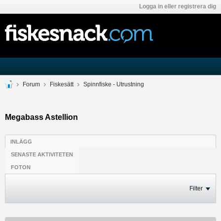
Logga in eller registrera dig
Forum
Fiskesätt
Spinnfiske - Utrustning
Megabass Astellion
INLÄGG
SENASTE AKTIVITETEN
FOTON
Filter