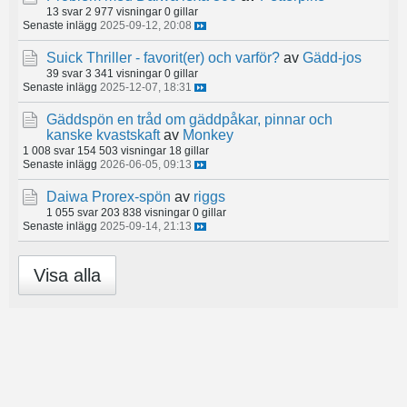
13 svar
2 977 visningar
0 gillar
Senaste inlägg
2025-09-12, 20:08
Suick Thriller - favorit(er) och varför?
av
Gädd-jos
39 svar
3 341 visningar
0 gillar
Senaste inlägg
2025-12-07, 18:31
Gäddspön en tråd om gäddpåkar, pinnar och
kanske kvastskaft
av
Monkey
1 008 svar
154 503 visningar
18 gillar
Senaste inlägg
2026-06-05, 09:13
Daiwa Prorex-spön
av
riggs
1 055 svar
203 838 visningar
0 gillar
Senaste inlägg
2025-09-14, 21:13
Visa alla