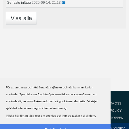
Senaste inlägg
2025-09-14, 21:13
Visa alla
För att anpassa och förbättra våra tjänster och vår kommunikation
använder Sportfiskarna ”cookies” på www.fiskesnack.com.Genom att
HJÄLP
Svenska
använda dig av www.fiskesnack.com så godkänner du detta. Vi säljer
KONTAKTA OSS
självklart inte vidare någon information om dig.
COOKIEPOLICY
Klicka här för att läsa mer om cookies och hur du tackar nej till dem.
GÅ TILL TOPPEN
Copyright ©2002 - 2021, FiskeSnack.com. Grundad 2002 av Anders Bergman.