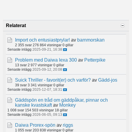
Relaterat
Import och entusiastprylar!
av
barnmorskan
2 355 svar
276 864 visningar
0 gillar
Senaste inlägg
2025-09-21, 16:38
Problem med Daiwa lexa 300
av
Petterpike
13 svar
2 977 visningar
0 gillar
Senaste inlägg
2025-09-12, 20:08
Suick Thriller - favorit(er) och varför?
av
Gädd-jos
39 svar
3 341 visningar
0 gillar
Senaste inlägg
2025-12-07, 18:31
Gäddspön en tråd om gäddpåkar, pinnar och
kanske kvastskaft
av
Monkey
1 008 svar
154 503 visningar
18 gillar
Senaste inlägg
2026-06-05, 09:13
Daiwa Prorex-spön
av
riggs
1 055 svar
203 838 visningar
0 gillar