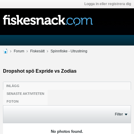
Logga in eller registrera dig
Forum
Fiskesätt
Spinnfiske - Utrustning
Dropshot spö Expride vs Zodias
INLÄGG
SENASTE AKTIVITETEN
FOTON
Filter
No photos found.