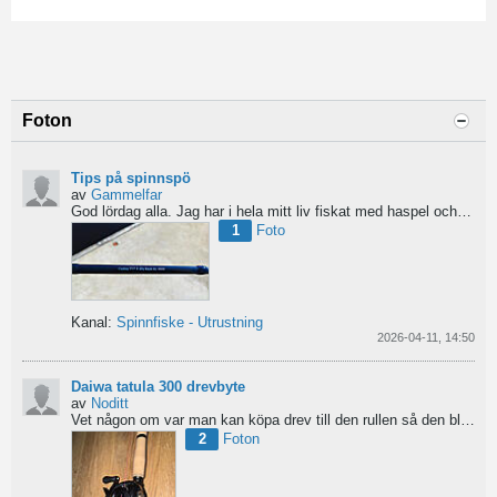
Foton
Tips på spinnspö
av
Gammelfar
God lördag alla.
Jag har i hela mitt liv fiskat med haspel och har för något år sedan hittat min...
1
Foto
Kanal:
Spinnfiske - Utrustning
2026-04-11, 14:50
Daiwa tatula 300 drevbyte
av
Noditt
Vet någon om var man kan köpa drev till den rullen så den blir lågutväxlad har en japansk 8.1 det är...
2
Foton