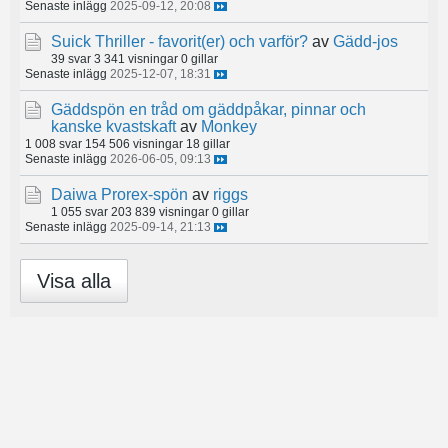
Senaste inlägg
2025-09-12, 20:08
Suick Thriller - favorit(er) och varför?
av
Gädd-jos
39 svar
3 341 visningar
0 gillar
Senaste inlägg
2025-12-07, 18:31
Gäddspön en tråd om gäddpåkar, pinnar och
kanske kvastskaft
av
Monkey
1 008 svar
154 506 visningar
18 gillar
Senaste inlägg
2026-06-05, 09:13
Daiwa Prorex-spön
av
riggs
1 055 svar
203 839 visningar
0 gillar
Senaste inlägg
2025-09-14, 21:13
Visa alla