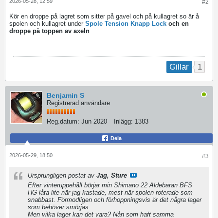
2026-05-28, 12:59
#2
Kör en droppe på lagret som sitter på gavel och på kullagret so är å
spolen och kullagret under
Spole Tension Knapp Lock
och en
droppe på toppen av axeln
1
Gillar
Benjamin S
Registrerad användare
Reg.datum:
Jun 2020
Inlägg:
1383
Dela
2026-05-29, 18:50
#3
Ursprungligen postat av
Jag, Sture
Efter vinteruppehåll börjar min Shimano 22 Aldebaran BFS
HG låta lite när jag kastade, mest när spolen roterade som
snabbast. Förmodligen och förhoppningsvis är det några lager
som behöver smörjas.
Men vilka lager kan det vara? Nån som haft samma