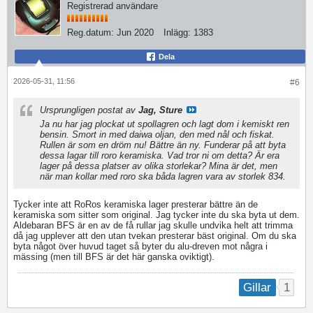
Registrerad användare
Reg.datum:
Jun 2020
Inlägg:
1383
Dela
2026-05-31, 11:56
#6
Ursprungligen postat av
Jag, Sture
Ja nu har jag plockat ut spollagren och lagt dom i kemiskt ren
bensin. Smort in med daiwa oljan, den med nål och fiskat.
Rullen är som en dröm nu! Bättre än ny. Funderar på att byta
dessa lagar till roro keramiska. Vad tror ni om detta? Är era
lager på dessa platser av olika storlekar? Mina är det, men
när man kollar med roro ska båda lagren vara av storlek 834.
Tycker inte att RoRos keramiska lager presterar bättre än de
keramiska som sitter som original. Jag tycker inte du ska byta ut dem.
Aldebaran BFS är en av de få rullar jag skulle undvika helt att trimma
då jag upplever att den utan tvekan presterar bäst original. Om du ska
byta något över huvud taget så byter du alu-dreven mot några i
mässing (men till BFS är det här ganska oviktigt).
1
Gillar