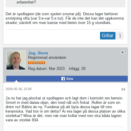
erfarenhet?
Det är spollagren (de som spolen snurrar på). Dessa lager behöver
smörjning ofta (var 3:e-var 5:e tur). Får de inte det kan det uppkomma
skador, särskilt om man kastar med beten över 15 g stundtals.
1
Gillar
Jag, Sture
Registrerad användare
Reg.datum:
Mar 2023
Inlägg:
29
Dela
2026-05-30, 22:05
#4
Ja nu har jag plockat ut spollagren och lagt dom i kemiskt ren bensin.
Smort in med daiwa oljan, den med nål och fiskat. Rullen är som en
dröm nu! Bättre än ny. Funderar på att byta dessa lagar till roro
keramiska. Vad tror ni om detta? Är era lager på dessa platser av olika
storlekar? Mina är det, men när man kollar med roro ska båda lagren
vara av storlek 834.