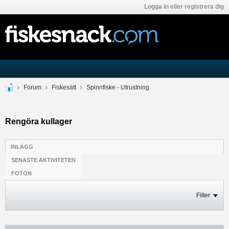
Logga in eller registrera dig
Forum
Fiskesätt
Spinnfiske - Utrustning
Rengöra kullager
INLÄGG
SENASTE AKTIVITETEN
FOTON
Filter