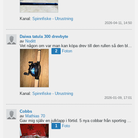
Kanal:
Spinnfiske - Utrustning
2026-04-11, 14:50
Daiwa tatula 300 drevbyte
av
Noditt
Vet någon om var man kan köpa drev till den rullen så den blir lågutväxlad har en japansk 8.1 det är...
2
Foton
Kanal:
Spinnfiske - Utrustning
2026-01-09, 17:01
Cobbs
av
Mathias 70
Gav mig själv en julklapp i förtid. 5 nya cobbar från sporting och världens trevligaste Dansk.
1
Foto