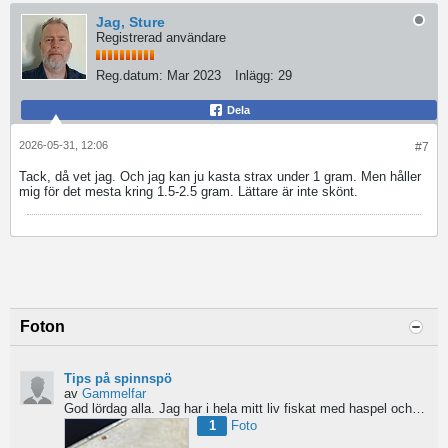
Jag, Sture
Registrerad användare
Reg.datum:
Mar 2023
Inlägg:
29
Dela
2026-05-31, 12:06
#7
Tack, då vet jag. Och jag kan ju kasta strax under 1 gram. Men håller
mig för det mesta kring 1.5-2.5 gram. Lättare är inte skönt.
Foton
Tips på spinnspö
av
Gammelfar
God lördag alla.
Jag har i hela mitt liv fiskat med haspel och har för något år sedan hittat min...
1
Foto