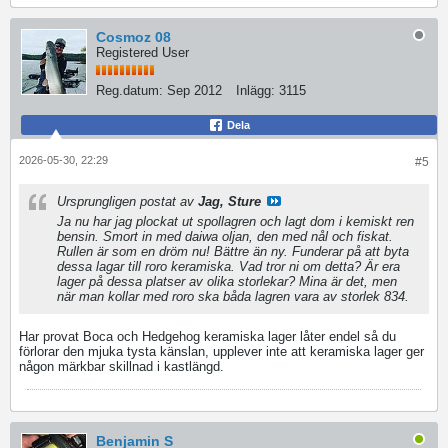
Cosmoz 08
Registered User
Reg.datum:
Sep 2012
Inlägg:
3115
Dela
2026-05-30, 22:29
#5
Ursprungligen postat av
Jag, Sture
Ja nu har jag plockat ut spollagren och lagt dom i kemiskt ren
bensin. Smort in med daiwa oljan, den med nål och fiskat.
Rullen är som en dröm nu! Bättre än ny. Funderar på att byta
dessa lagar till roro keramiska. Vad tror ni om detta? Är era
lager på dessa platser av olika storlekar? Mina är det, men
när man kollar med roro ska båda lagren vara av storlek 834.
Har provat Boca och Hedgehog keramiska lager låter endel så du
förlorar den mjuka tysta känslan, upplever inte att keramiska lager ger
någon märkbar skillnad i kastlängd.
Benjamin S