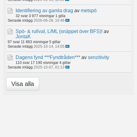
Identifiering av gamla drag
av
metspö
32 svar
3 977 visningar
1 gilla
Senaste inlägg
2026-06-28, 10:46
Spö- & rullval, L/ML (snäppet över BFS)!
av
JontaK
97 svar
11 883 visningar
5 gillar
Senaste inlägg
2025-10-14, 14:05
Dagens fynd ***Fyndtråden***
av
senzitivity
110 svar
17 190 visningar
4 gillar
Senaste inlägg
2025-10-07, 01:13
Visa alla