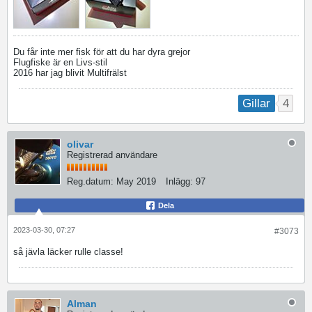
Du får inte mer fisk för att du har dyra grejor
Flugfiske är en Livs-stil
2016 har jag blivit Multifrälst
4
Gillar
olivar
Registrerad användare
Reg.datum:
May 2019
Inlägg:
97
Dela
2023-03-30, 07:27
#3073
så jävla läcker rulle classe!
Alman