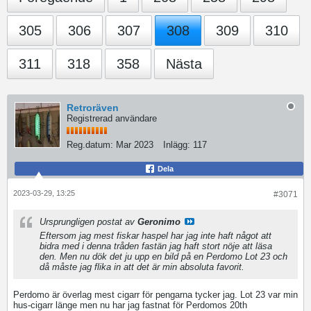
305
306
307
308
309
310
311
318
358
Nästa
Retroräven
Registrerad användare
Reg.datum:
Mar 2023
Inlägg:
117
Dela
2023-03-29, 13:25
#3071
Ursprungligen postat av
Geronimo
Eftersom jag mest fiskar haspel har jag inte haft något att
bidra med i denna tråden fastän jag haft stort nöje att läsa
den. Men nu dök det ju upp en bild på en Perdomo Lot 23 och
då måste jag flika in att det är min absoluta favorit.
Perdomo är överlag mest cigarr för pengarna tycker jag. Lot 23 var min
hus-cigarr länge men nu har jag fastnat för Perdomos 20th