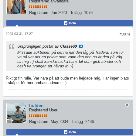
Registrerad användare
Reg.datum:
Jan 2020
Inlägg:
1076
Dela
2023-03-31, 17:27
#3074
Ursprungligen postat av
Classe69
Missade auktionen på denna när den låg på Tradera, som tur
va så var det en polare som vann den och nu är den på väg
till mig :-) skall kanske tacka hans bil som gick sönder och
cash va tvungen att håvas in :-)
Riktigt fin rulle. Var nära på att buda men hejdade mig. Har ingen plats
i skåpet för mer ambassadeurer :-)
holden
Registered User
Reg.datum:
May 2004
Inlägg:
2486
Dela