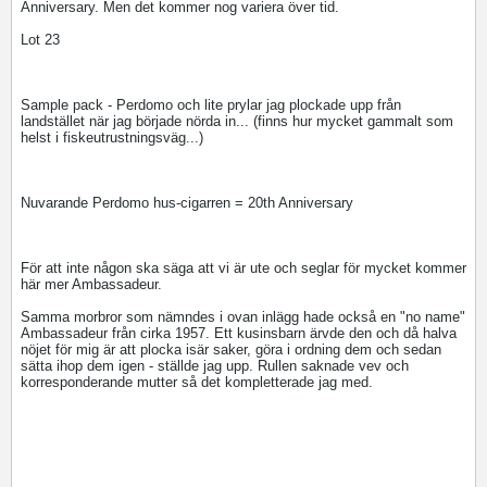
Anniversary. Men det kommer nog variera över tid.
Lot 23
Sample pack - Perdomo och lite prylar jag plockade upp från
landstället när jag började nörda in... (finns hur mycket gammalt som
helst i fiskeutrustningsväg...)
Nuvarande Perdomo hus-cigarren = 20th Anniversary
För att inte någon ska säga att vi är ute och seglar för mycket kommer
här mer Ambassadeur.
Samma morbror som nämndes i ovan inlägg hade också en "no name"
Ambassadeur från cirka 1957. Ett kusinsbarn ärvde den och då halva
nöjet för mig är att plocka isär saker, göra i ordning dem och sedan
sätta ihop dem igen - ställde jag upp. Rullen saknade vev och
korresponderande mutter så det kompletterade jag med.