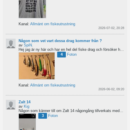
Kanal:
Allmänt om fiskeutrustning
2026-07-02, 20:28
Någon som vet vart dessa drag kommer från ?
av
SpiN.
Hej jag är ny här och har en hel del fiske drag och försöker hitta information från vart dom kommer...
4
Foton
Kanal:
Allmänt om fiskeutrustning
2026-06-02, 09:20
Zalt 14
av
Kig
Någon som känner till om Zalt 14 någongång tillverkats med fenor?
3
Foton