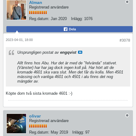
Alman
Registrerad användare
Reg.datum:
Jan 2020
Inlägg:
1076
Dela
2023-04-01, 18:00
#3078
Ursprungligen postat av
engqvist
Allt finns hos Abu. Hur det är med de "felvända" stativet.
(Vänster) har har jag dock ingen koll på. Har hört att de
kromade 4601 ska vara slut. Men det får du kolla. Men 4501
mässing och vanliga 4601 och 4501 i alu finns det nog
mängder av.
Köpte dom två sista kromade 4601 :-)
olivar
Registrerad användare
Reg.datum:
May 2019
Inlägg:
97