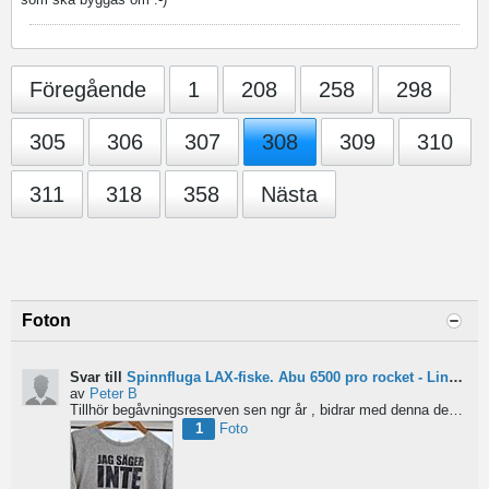
Föregående
1
208
258
298
305
306
307
308
309
310
311
318
358
Nästa
Foton
Svar till
Spinnfluga LAX-fiske. Abu 6500 pro rocket - Lina för kort?
av
Peter B
Tillhör begåvningsreserven sen ngr år , bidrar med denna devis.
Pe
1
Foto