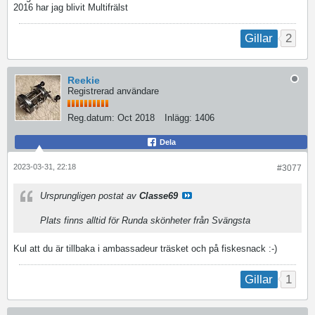
2016 har jag blivit Multifrälst
2
Gillar
Reekie
Registrerad användare
Reg.datum:
Oct 2018
Inlägg:
1406
Dela
2023-03-31, 22:18
#3077
Ursprungligen postat av
Classe69
Plats finns alltid för Runda skönheter från Svängsta
Kul att du är tillbaka i ambassadeur träsket och på fiskesnack :⁠-⁠)
1
Gillar