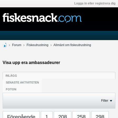
Logga in eller registrera dig
Forum
Fiskeutrustning
Allmänt om fiskeutrustning
Visa upp era ambassadeurer
INLÄGG
SENASTE AKTIVITETEN
FOTON
Filter
Föregående
1
208
258
298