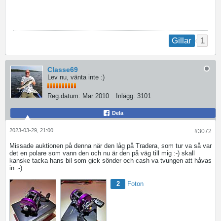
1
Gillar
Classe69
Lev nu, vänta inte :)
Reg.datum:
Mar 2010
Inlägg:
3101
Dela
2023-03-29, 21:00
#3072
Missade auktionen på denna när den låg på Tradera, som tur va så var
det en polare som vann den och nu är den på väg till mig :-) skall
kanske tacka hans bil som gick sönder och cash va tvungen att håvas
in :-)
2
Foton