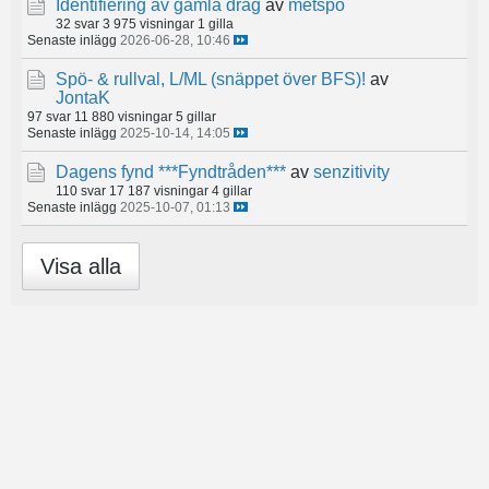
Identifiering av gamla drag
av
metspö
32 svar
3 975 visningar
1 gilla
Senaste inlägg
2026-06-28, 10:46
Spö- & rullval, L/ML (snäppet över BFS)!
av
JontaK
97 svar
11 880 visningar
5 gillar
Senaste inlägg
2025-10-14, 14:05
Dagens fynd ***Fyndtråden***
av
senzitivity
110 svar
17 187 visningar
4 gillar
Senaste inlägg
2025-10-07, 01:13
Visa alla