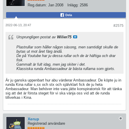
Reg.datum:
Jan 2008
Inlägg:
2586
Dela
2022-06-13, 20:47
#2575
Ursprungligen postat av
Wilier75
Plastrullar som håller någon säsong, men samtidigt skulle de
bytas ut mot året färg ändå.
De på Youtube har ju dessa rullar och de är häftiga och drar
fisk.
Gammalt är fult idag, men jag skiter i det.
Klassiska runda Ambassadeur är bästa rullarna som gjorts.
Är ju ganska uppenbart hur abu värderar Ambassadeur. De köpte ju in
runda Kina rullar s,sx och stx och självklart fick de ju heta
Ambassadeur. Man behöver inte vara jätte konspiratorisk för att tänka
sig att det är första steget för vi ska vänja oss vid att de runda
tillverkas i Kina.
Xerup
Registrerad användare