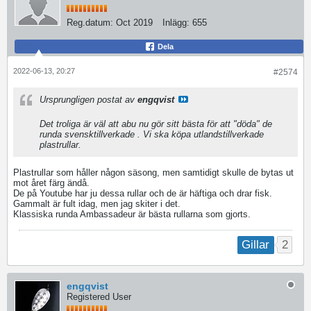
Reg.datum:
Oct 2019
Inlägg:
655
Dela
2022-06-13, 20:27
#2574
Ursprungligen postat av
engqvist
Det troliga är väl att abu nu gör sitt bästa för att "döda" de
runda svensktillverkade . Vi ska köpa utlandstillverkade
plastrullar.
Plastrullar som håller någon säsong, men samtidigt skulle de bytas ut
mot året färg ändå.
De på Youtube har ju dessa rullar och de är häftiga och drar fisk.
Gammalt är fult idag, men jag skiter i det.
Klassiska runda Ambassadeur är bästa rullarna som gjorts.
2
Gillar
engqvist
Registered User