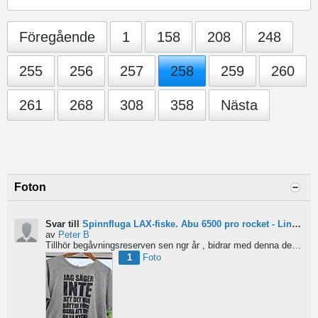
Föregående
1
158
208
248
255
256
257
258
259
260
261
268
308
358
Nästa
Foton
Svar till
Spinnfluga LAX-fiske. Abu 6500 pro rocket - Lina för kort?
av
Peter B
Tillhör begåvningsreserven sen ngr år , bidrar med denna devis.
Pe
1
Foto