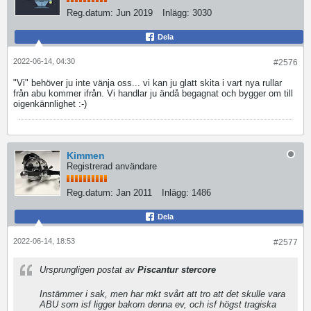
Reg.datum:
Jun 2019
Inlägg:
3030
Dela
2022-06-14, 04:30
#2576
"Vi" behöver ju inte vänja oss... vi kan ju glatt skita i vart nya rullar
från abu kommer ifrån. Vi handlar ju ändå begagnat och bygger om till
oigenkännlighet :-)
Kimmen
Registrerad användare
Reg.datum:
Jan 2011
Inlägg:
1486
Dela
2022-06-14, 18:53
#2577
Ursprungligen postat av
Piscantur stercore
Instämmer i sak, men har mkt svårt att tro att det skulle vara
ABU som isf ligger bakom denna ev, och isf högst tragiska