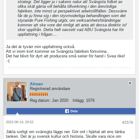
strategi. Det ligger ju i sakens natur att Svängsta folket av
olika skäl gärna vill behålla tillverkning i den ärevördiga
fabriken, inte minst ur perspektivet arbetstillfällen. Dessvärre
får de ju finna sig i den styvmoderliga behandlingen som det
styrande Pure Fishing utgör, om verksamhetsförändringar
kommer att ske vore det rimligt att anta att dessa direktiv isf
sker uppifrån. Detta helt oavsett vad ABU Svängsta har för
uppfattning i frågan….
Ja det är tyvärr min uppfattning också.
Att vi inom kort kommer se Svängsta fabriken försvinna..
Det har blivit för dyrt att producera små serier för hand i Svea rike!
:-(
Alman
Registrerad användare
Reg.datum:
Jan 2020
Inlägg:
1076
Dela
2022-06-14, 20:52
#2578
Jäkla sorligt om svänsgta läggs ner. Gör ont i hjärtat att ens tänka
tanken. Det är ju svensk kultur och historia. Skulle vara nice om