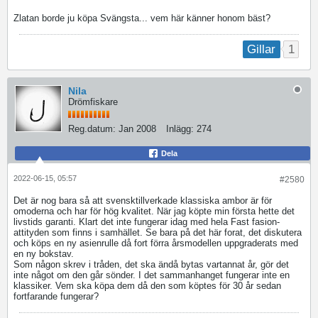
Zlatan borde ju köpa Svängsta... vem här känner honom bäst?
1
Gillar
Nila
Drömfiskare
Reg.datum:
Jan 2008
Inlägg:
274
Dela
2022-06-15, 05:57
#2580
Det är nog bara så att svensktillverkade klassiska ambor är för
omoderna och har för hög kvalitet. När jag köpte min första hette det
livstids garanti. Klart det inte fungerar idag med hela Fast fasion-
attityden som finns i samhället. Se bara på det här forat, det diskutera
och köps en ny asienrulle då fort förra årsmodellen uppgraderats med
en ny bokstav.
​​​Som någon skrev i tråden, det ska ändå bytas vartannat år, gör det
inte något om den går sönder. I det sammanhanget fungerar inte en
klassiker. Vem ska köpa dem då den som köptes för 30 år sedan
fortfarande fungerar?