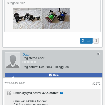
Bifogade filer
1
Gillar
Daar
Registered User
Reg.datum:
Dec 2014
Inlägg:
88
Dela
2022-06-13, 20:00
#2572
Ursprungligen postat av
Kimmen
Dem var alldeles för bra!
Allt bra slutas produceras