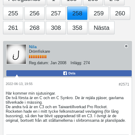
255
256
257
258
259
260
261
268
308
358
Nästa
Nila
Drömfiskare
Reg.datum:
Jan 2008
Inlägg:
274
Dela
2022-06-13, 19:55
#2571
Här kommer min sjutusingar.
De två första är en C och en C Synkro. De är rejäla pjäser, gavlarna
tillverkade i mässing.
​​​​De andra två är en C3 och en Taiwantillverkad Pro Rocket.
Rocketen hade en i mitt tycke felkonstruerad vevlagring (för lång
bussning), så den har blivit uppgraderad till en C3. I övrigt är de
original, bortsett från att stållamellerna i slirbromsarna är planslipade.