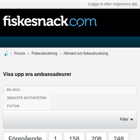
Logga in eller registrera dig
Forum
Fiskeutrustning
Allmänt om fiskeutrustning
Visa upp era ambassadeurer
INLÄGG
SENASTE AKTIVITETEN
FOTON
Filter
Föregående
1
158
208
248