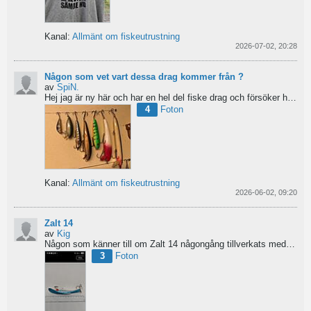
Kanal:
Allmänt om fiskeutrustning
2026-07-02, 20:28
Någon som vet vart dessa drag kommer från ?
av
SpiN.
Hej jag är ny här och har en hel del fiske drag och försöker hitta information från vart dom kommer...
4
Foton
Kanal:
Allmänt om fiskeutrustning
2026-06-02, 09:20
Zalt 14
av
Kig
Någon som känner till om Zalt 14 någongång tillverkats med fenor?
3
Foton