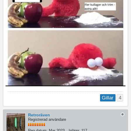
4
Gillar
Retroräven
Registrerad användare
Reg.datum:
Mar 2023
Inlägg:
117