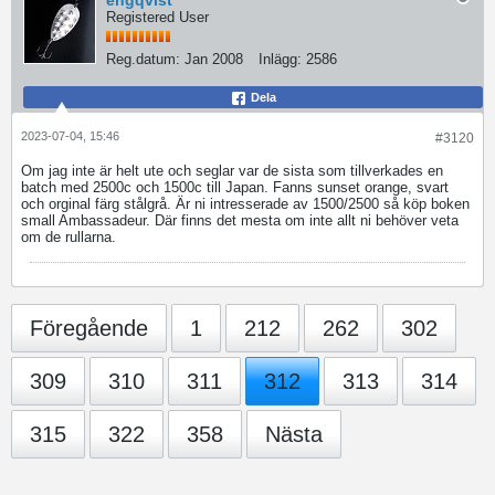
engqvist
Registered User
Reg.datum:
Jan 2008
Inlägg:
2586
Dela
2023-07-04, 15:46
#3120
Om jag inte är helt ute och seglar var de sista som tillverkades en
batch med 2500c och 1500c till Japan. Fanns sunset orange, svart
och orginal färg stålgrå. Är ni intresserade av 1500/2500 så köp boken
small Ambassadeur. Där finns det mesta om inte allt ni behöver veta
om de rullarna.
Föregående
1
212
262
302
309
310
311
312
313
314
315
322
358
Nästa