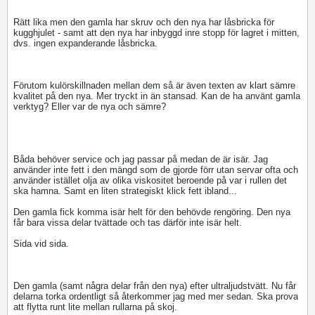
Rätt lika men den gamla har skruv och den nya har låsbricka för
kugghjulet - samt att den nya har inbyggd inre stopp för lagret i mitten,
dvs. ingen expanderande låsbricka.
Förutom kulörskillnaden mellan dem så är även texten av klart sämre
kvalitet på den nya. Mer tryckt in än stansad. Kan de ha använt gamla
verktyg? Eller var de nya och sämre?
Båda behöver service och jag passar på medan de är isär. Jag
använder inte fett i den mängd som de gjorde förr utan servar ofta och
använder istället olja av olika viskositet beroende på var i rullen det
ska hamna. Samt en liten strategiskt klick fett ibland...
Den gamla fick komma isär helt för den behövde rengöring. Den nya
får bara vissa delar tvättade och tas därför inte isär helt.
Sida vid sida.
Den gamla (samt några delar från den nya) efter ultraljudstvätt. Nu får
delarna torka ordentligt så återkommer jag med mer sedan. Ska prova
att flytta runt lite mellan rullarna på skoj.