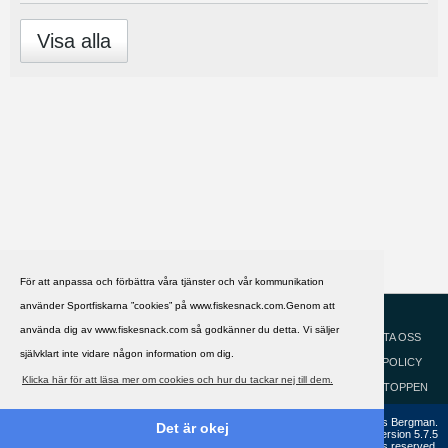
Visa alla
För att anpassa och förbättra våra tjänster och vår kommunikation
använder Sportfiskarna ”cookies” på www.fiskesnack.com.Genom att
HJÄLP
Svenska
använda dig av www.fiskesnack.com så godkänner du detta. Vi säljer
KONTAKTA OSS
självklart inte vidare någon information om dig.
COOKIEPOLICY
Klicka här för att läsa mer om cookies och hur du tackar nej till dem.
GÅ TILL TOPPEN
Copyright ©2002 - 2021, FiskeSnack.com. Grundad 2002 av Anders Bergman.
Det är okej
Powered by
vBulletin®
Version 5.7.5
Copyright © 2026 MH Sub I, LLC dba vBulletin. All rights reserved.