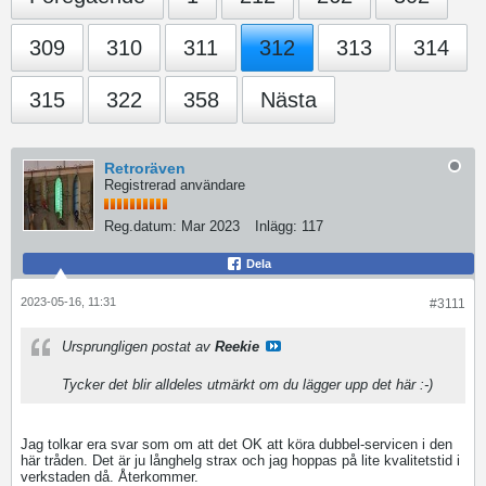
309
310
311
312
313
314
315
322
358
Nästa
Retroräven
Registrerad användare
Reg.datum:
Mar 2023
Inlägg:
117
Dela
2023-05-16, 11:31
#3111
Ursprungligen postat av
Reekie
Tycker det blir alldeles utmärkt om du lägger upp det här :⁠-⁠)
Jag tolkar era svar som om att det OK att köra dubbel-servicen i den
här tråden. Det är ju långhelg strax och jag hoppas på lite kvalitetstid i
verkstaden då. Återkommer.