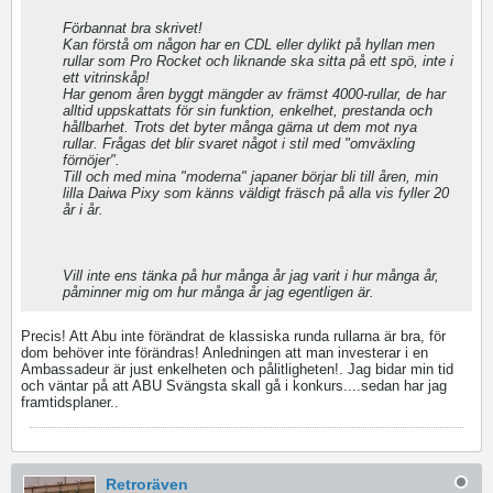
Förbannat bra skrivet!
Kan förstå om någon har en CDL eller dylikt på hyllan men
rullar som Pro Rocket och liknande ska sitta på ett spö, inte i
ett vitrinskåp!
Har genom åren byggt mängder av främst 4000-rullar, de har
alltid uppskattats för sin funktion, enkelhet, prestanda och
hållbarhet. Trots det byter många gärna ut dem mot nya
rullar. Frågas det blir svaret något i stil med "omväxling
förnöjer".
Till och med mina "moderna" japaner börjar bli till åren, min
lilla Daiwa Pixy som känns väldigt fräsch på alla vis fyller 20
år i år.
Vill inte ens tänka på hur många år jag varit i hur många år,
påminner mig om hur många år jag egentligen är.
Precis! Att Abu inte förändrat de klassiska runda rullarna är bra, för
dom behöver inte förändras! Anledningen att man investerar i en
Ambassadeur är just enkelheten och pålitligheten!. Jag bidar min tid
och väntar på att ABU Svängsta skall gå i konkurs....sedan har jag
framtidsplaner..
Retroräven