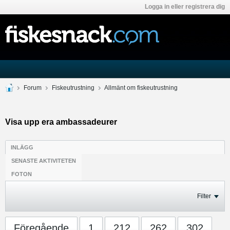
Logga in eller registrera dig
Forum
Fiskeutrustning
Allmänt om fiskeutrustning
Visa upp era ambassadeurer
INLÄGG
SENASTE AKTIVITETEN
FOTON
Filter
Föregående
1
212
262
302