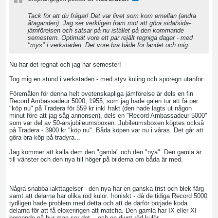
Tack för att du frågar! Det var livet som kom emellan (andra
åtaganden). Jag ser verkligen fram mot att göra sida/sida-
jämförelsen och satsar på nu istället på den kommande
semestern. Optimalt vore ett par rejält regniga dagar - med
"mys" i verkstaden. Det vore bra både för landet och mig...
Nu har det regnat och jag har semester!
Tog mig en stund i verkstaden - med styv kuling och spöregn utanför.
Föremålen för denna helt ovetenskapliga jämförelse är dels en fin
Record Ambassadeur 5000, 1955, som jag hade galen tur att få per
"köp nu" på Tradera för 559 kr inkl frakt (den hade lagts ut någon
minut före att jag såg annonsen), dels en "Record Ambassadeur 5000"
som var del av 50-årsjubileumsboxen. Jubileumsboxen köptes också
på Tradera - 3900 kr "köp nu". Båda köpen var nu i våras. Det går att
göra bra köp på tradyra...
Jag kommer att kalla dem den "gamla" och den "nya". Den gamla är
till vänster och den nya till höger på bilderna om båda är med.
Några snabba iakttagelser - den nya har en ganska trist och blek färg
samt att delarna har olika röd kulör. Ironiskt - då de tidiga Record 5000
tydligen hade problem med detta och att de därför började koda
delarna för att få eloxeringen att matcha. Den gamla har IX eller XI
beroende på hur man ser det... och en djupt röd kulör.