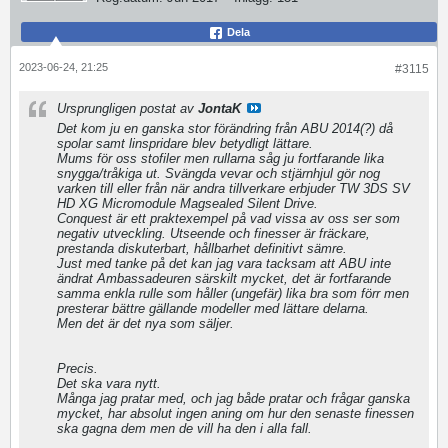
Dela
2023-06-24, 21:25
#3115
Ursprungligen postat av
JontaK
Det kom ju en ganska stor förändring från ABU 2014(?) då
spolar samt linspridare blev betydligt lättare.
Mums för oss stofiler men rullarna såg ju fortfarande lika
snygga/tråkiga ut. Svängda vevar och stjärnhjul gör nog
varken till eller från när andra tillverkare erbjuder TW 3DS SV
HD XG Micromodule Magsealed Silent Drive.
Conquest är ett praktexempel på vad vissa av oss ser som
negativ utveckling. Utseende och finesser är fräckare,
prestanda diskuterbart, hållbarhet definitivt sämre.
Just med tanke på det kan jag vara tacksam att ABU inte
ändrat Ambassadeuren särskilt mycket, det är fortfarande
samma enkla rulle som håller (ungefär) lika bra som förr men
presterar bättre gällande modeller med lättare delarna.
Men det är det nya som säljer.
Precis.
Det ska vara nytt.
Många jag pratar med, och jag både pratar och frågar ganska
mycket, har absolut ingen aning om hur den senaste finessen
ska gagna dem men de vill ha den i alla fall.