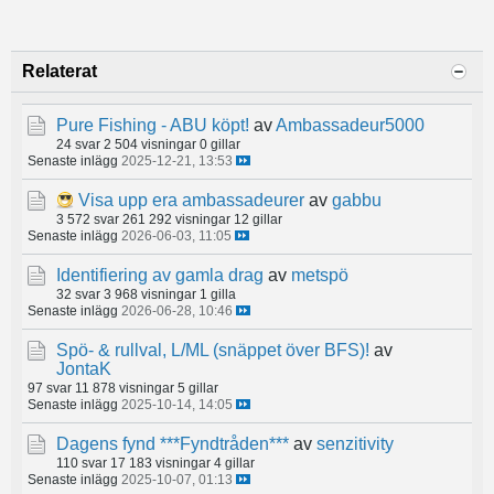
Relaterat
Pure Fishing - ABU köpt!
av
Ambassadeur5000
24 svar
2 504 visningar
0 gillar
Senaste inlägg
2025-12-21, 13:53
Visa upp era ambassadeurer
av
gabbu
3 572 svar
261 292 visningar
12 gillar
Senaste inlägg
2026-06-03, 11:05
Identifiering av gamla drag
av
metspö
32 svar
3 968 visningar
1 gilla
Senaste inlägg
2026-06-28, 10:46
Spö- & rullval, L/ML (snäppet över BFS)!
av
JontaK
97 svar
11 878 visningar
5 gillar
Senaste inlägg
2025-10-14, 14:05
Dagens fynd ***Fyndtråden***
av
senzitivity
110 svar
17 183 visningar
4 gillar
Senaste inlägg
2025-10-07, 01:13