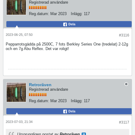
Registrerad användare
Reg.datum:
Mar 2023
Inlägg:
117
Dela
2023-06-25, 07:50
#3116
Pepparrotsgädda på 2500C, 7 fots Berkley Series One (tredelat) 2-12g
och en 7g Abu Reflex. Det var roligt!
Retroräven
Registrerad användare
Reg.datum:
Mar 2023
Inlägg:
117
Dela
2023-07-03, 21:34
#3117
Ursprungligen postat av
Retroräven