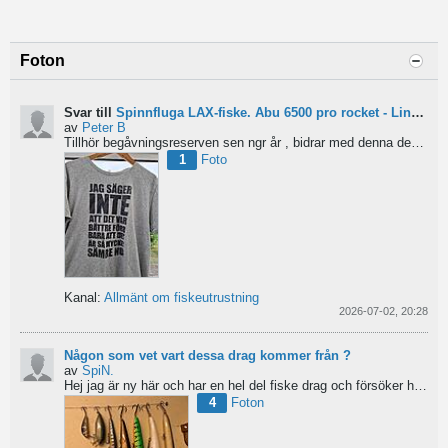
Foton
Svar till
Spinnfluga LAX-fiske. Abu 6500 pro rocket - Lina för kort?
av
Peter B
Tillhör begåvningsreserven sen ngr år , bidrar med denna devis.
Pe
1
Foto
Kanal:
Allmänt om fiskeutrustning
2026-07-02, 20:28
Någon som vet vart dessa drag kommer från ?
av
SpiN.
Hej jag är ny här och har en hel del fiske drag och försöker hitta information från vart dom kommer...
4
Foton