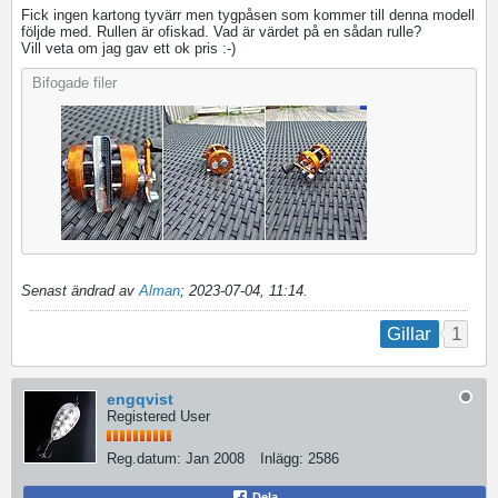
Fick ingen kartong tyvärr men tygpåsen som kommer till denna modell
följde med. Rullen är ofiskad. Vad är värdet på en sådan rulle?
Vill veta om jag gav ett ok pris :-)
Bifogade filer
Senast ändrad av
Alman
;
2023-07-04, 11:14
.
1
Gillar
engqvist
Registered User
Reg.datum:
Jan 2008
Inlägg:
2586
Dela