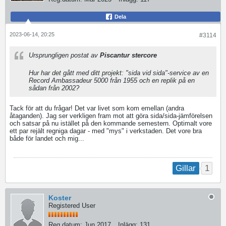
Dela
2023-06-14, 20:25
#3114
Ursprungligen postat av
Piscantur stercore
Hur har det gått med ditt projekt: "sida vid sida"-service av en
Record Ambassadeur 5000 från 1955 och en replik på en
sådan från 2002?
Tack för att du frågar! Det var livet som kom emellan (andra
åtaganden). Jag ser verkligen fram mot att göra sida/sida-jämförelsen
och satsar på nu istället på den kommande semestern. Optimalt vore
ett par rejält regniga dagar - med "mys" i verkstaden. Det vore bra
både för landet och mig...
1
Gillar
Koster
Registered User
Reg.datum:
Jun 2017
Inlägg:
131