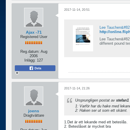
2017-11-14, 20:51
Lee Tauchen&#821
http://online.fl
Ajax -71
Registered User
Lee Tauchen&#8217
different pound te
Reg.datum:
Aug
2006
Inlägg:
127
Dela
2017-11-14, 21:26
Ursprungligen postat av
stefan1
1: Varför har du hake med lekan
2: Haken ser ut som ett skämt.
joens
Dragtvättare
1.Det är ett lekande med ett beteslås.
2. Beteslåset är mycket bra