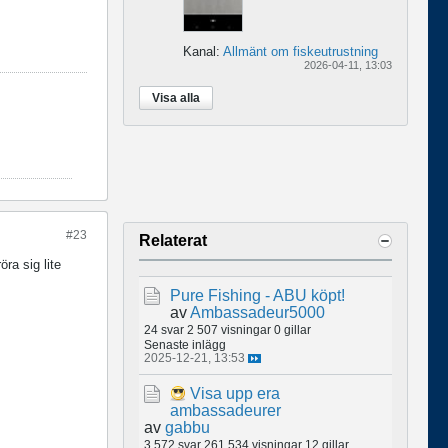
Kanal:
Allmänt om fiskeutrustning
2026-04-11, 13:03
Visa alla
#23
Relaterat
ra sig lite
Pure Fishing - ABU köpt!
av
Ambassadeur5000
24 svar
2 507 visningar
0 gillar
Senaste inlägg
2025-12-21, 13:53
Visa upp era
ambassadeurer
av
gabbu
3 572 svar
261 534 visningar
12 gillar