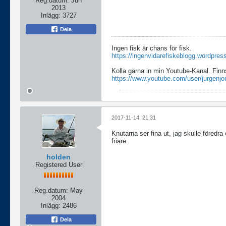
Reg.datum:
Jun
2013
Inlägg:
3727
Dela
Ingen fisk är chans för fisk.
https://ingenvidarefiskeblogg.wordpres
Kolla gärna in min Youtube-Kanal. Finn
https://www.youtube.com/user/jurgenjo
2017-11-14, 21:31
Knutarna ser fina ut, jag skulle föredra
friare.
holden
Registered User
Reg.datum:
May
2004
Inlägg:
2486
Dela