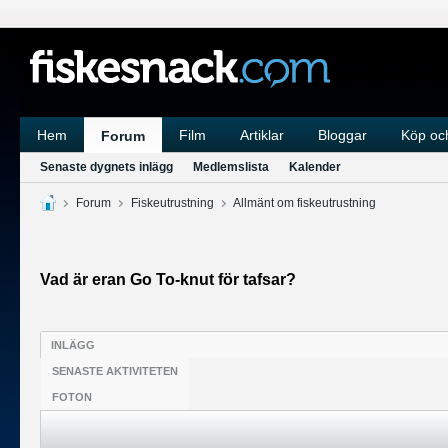
Hem
Film
Artiklar
Bloggar
Köp och
Forum
Senaste dygnets inlägg
Medlemslista
Kalender
Forum
Fiskeutrustning
Allmänt om fiskeutrustning
Vad är eran Go To-knut för tafsar?
INLÄGG
SENASTE AKTIVITETEN
FOTON