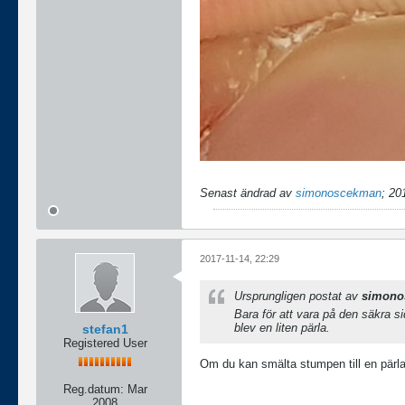
Senast ändrad av
simonoscekman
;
20
2017-11-14, 22:29
Ursprungligen postat av
simono
Bara för att vara på den säkra s
blev en liten pärla.
stefan1
Registered User
Om du kan smälta stumpen till en pärla
Reg.datum:
Mar
2008