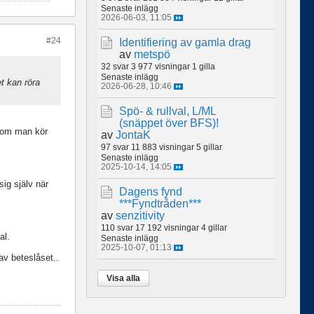
Senaste inlägg
2026-06-03, 11:05
#24
Identifiering av gamla drag
av
metspö
32 svar
3 977 visningar
1 gilla
Senaste inlägg
et kan röra
2026-06-28, 10:46
Spö- & rullval, L/ML
(snäppet över BFS)!
n om man kör
av
JontaK
97 svar
11 883 visningar
5 gillar
Senaste inlägg
2025-10-14, 14:05
ig själv när
Dagens fynd
***Fyndtråden***
av
senzitivity
110 svar
17 192 visningar
4 gillar
al.
Senaste inlägg
2025-10-07, 01:13
av beteslåset..
Visa alla