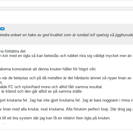
föredra enbart en hake av god kvalitet som är rundad istf spetsig så jigghuvud
a förbättra det.
n kör med en ögla så kan beteslås och rubbet röra sig väldigt mycket mer ä
akerna konstaterat att denna knuten håller för högst vikt.
 när de belastas och på då metallen är det hårdaste ämnet så nyper linan av s
n.
,både FC och nylon/hard mono och alltid fått samma resultat.
en är klämd och den går alltid av på samma ställe.
jort knutarna fel. Jag har inte gjort knutarna fel. Jag är bara noggrann i mina v
nan med alla knutar, inuti knutarna. Alla förutom perfect loop. Där drog jag 
till ett bra system där jag kan få en relativt liten ögla på knuten.
 . .