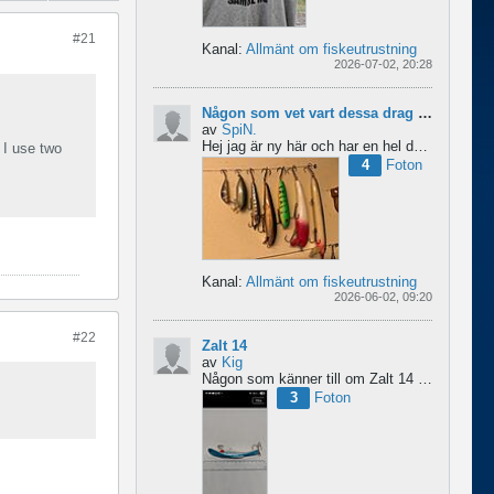
#21
Kanal:
Allmänt om fiskeutrustning
2026-07-02, 20:28
Någon som vet vart dessa drag kommer från ?
av
SpiN.
Hej jag är ny här och har en hel del fiske drag och försöker hitta information från vart dom kommer...
 I use two
4
Foton
Kanal:
Allmänt om fiskeutrustning
2026-06-02, 09:20
#22
Zalt 14
av
Kig
Någon som känner till om Zalt 14 någongång tillverkats med fenor?
3
Foton