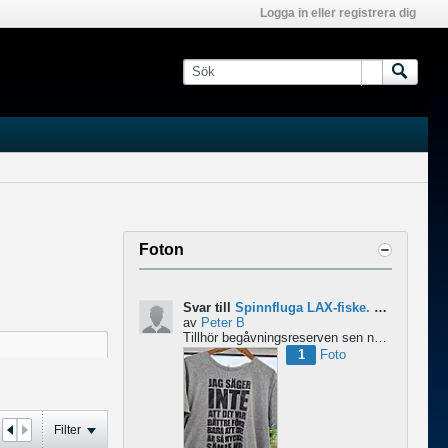
Logga in eller registrera dig
Foton
Svar till
Spinnfluga LAX-fiske. Abu 6500 pro rocket - Lina för kort?
av
Peter B
Tillhör begåvningsreserven sen ngr år , bidrar med denna devis.
1
Foto
Filter