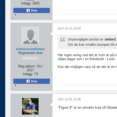
Inlägg:
2601
Dela
2017-11-14, 22:33
Ursprungligen postat av
stefan1
Om du kan smälta stumpen till en
simonoscekman
Registered User
Har ingen aning vad det är som är på r
några dagar sen i en fiskebutik i Lund.
Reg.datum:
Oct
Kan det möjligen vara så att det är en 
2017
Inlägg:
73
Dela
2017-11-15, 15:26
"Figure 8" är en utmärkt knut till flät