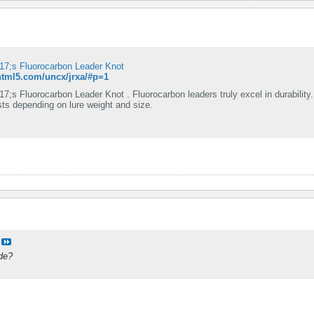
7;s Fluorocarbon Leader Knot
iphtml5.com/uncx/jrxa/#p=1
;s Fluorocarbon Leader Knot . Fluorocarbon leaders truly excel in durability.
sts depending on lure weight and size.
de?