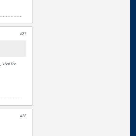
#27
 köpt för
#28