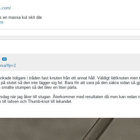
s.com/
s en massa kul skit där.
ns
1
jrxa/#p=1
ade tidigare i tråden fast knuten från ett annat håll. Väldigt lättknuten men t
på slutet så den inte lägger sig fel. Bara för att vara på den säkra sidan så gjo
smälte stumpen så det blev en liten pärla.
orsdag när jag åker till stugan. Återkommer med resultaten då men kan redan n
till tafsen och Thumb-knot till lekandet.