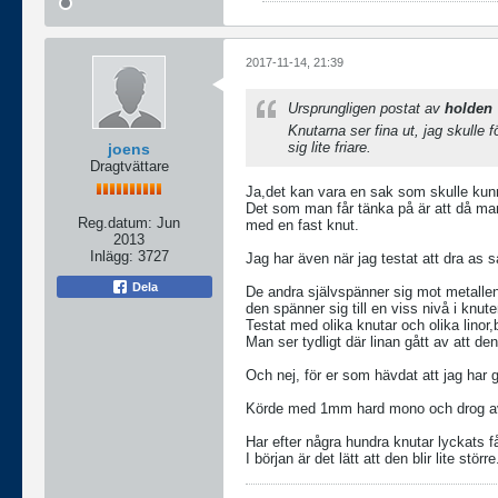
2017-11-14, 21:39
Ursprungligen postat av
holden
Knutarna ser fina ut, jag skulle 
sig lite friare.
joens
Dragtvättare
Ja,det kan vara en sak som skulle kunn
Det som man får tänka på är att då ma
Reg.datum:
Jun
med en fast knut.
2013
Inlägg:
3727
Jag har även när jag testat att dra as s
Dela
De andra självspänner sig mot metallen
den spänner sig till en viss nivå i knute
Testat med olika knutar och olika linor
Man ser tydligt där linan gått av att d
Och nej, för er som hävdat att jag har g
Körde med 1mm hard mono och drog av li
Har efter några hundra knutar lyckats få 
I början är det lätt att den blir lite större.