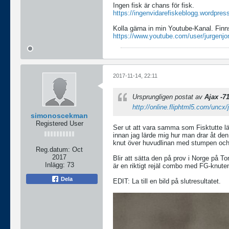
Ingen fisk är chans för fisk.
https://ingenvidarefiskeblogg.wordpres
Kolla gärna in min Youtube-Kanal. Finn
https://www.youtube.com/user/jurgenjo
2017-11-14, 22:11
Ursprungligen postat av
Ajax -7
http://online.fliphtml5.com/uncx/
simonoscekman
Registered User
Ser ut att vara samma som Fisktutte länk
innan jag lärde mig hur man drar åt den 
knut över huvudlinan med stumpen och 
Reg.datum:
Oct
2017
Blir att sätta den på prov i Norge på T
Inlägg:
73
är en riktigt rejäl combo med FG-knuten 
Dela
EDIT: La till en bild på slutresultatet.