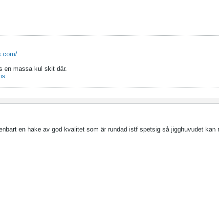
s.com/
s en massa kul skit där.
ns
 enbart en hake av god kvalitet som är rundad istf spetsig så jigghuvudet kan rö