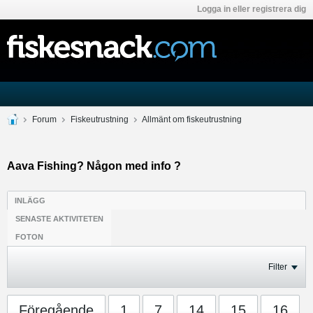
Logga in eller registrera dig
Forum
Fiskeutrustning
Allmänt om fiskeutrustning
Aava Fishing? Någon med info ?
INLÄGG
SENASTE AKTIVITETEN
FOTON
Filter
Föregående
1
7
14
15
16