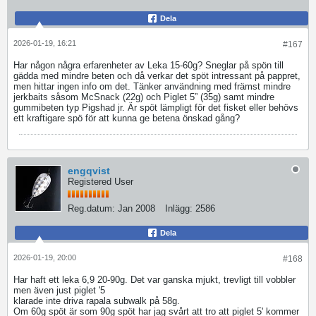
Dela
2026-01-19, 16:21
#167
Har någon några erfarenheter av Leka 15-60g? Sneglar på spön till
gädda med mindre beten och då verkar det spöt intressant på pappret,
men hittar ingen info om det. Tänker användning med främst mindre
jerkbaits såsom McSnack (22g) och Piglet 5” (35g) samt mindre
gummibeten typ Pigshad jr. Är spöt lämpligt för det fisket eller behövs
ett kraftigare spö för att kunna ge betena önskad gång?
engqvist
Registered User
Reg.datum:
Jan 2008
Inlägg:
2586
Dela
2026-01-19, 20:00
#168
Har haft ett leka 6,9 20-90g. Det var ganska mjukt, trevligt till vobbler
men även just piglet '5
klarade inte driva rapala subwalk på 58g.
Om 60g spöt är som 90g spöt har jag svårt att tro att piglet 5' kommer