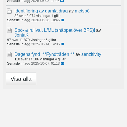
Senaste inlägg
2026-06-03, 11:05
Identifiering av gamla drag
av
metspö
32 svar
3 974 visningar
1 gilla
Senaste inlägg
2026-06-28, 10:46
Spö- & rullval, L/ML (snäppet över BFS)!
av
JontaK
97 svar
11 879 visningar
5 gillar
Senaste inlägg
2025-10-14, 14:05
Dagens fynd ***Fyndtråden***
av
senzitivity
110 svar
17 186 visningar
4 gillar
Senaste inlägg
2025-10-07, 01:13
Visa alla