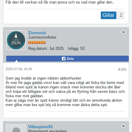
Får den till veckan så får man prova och se vad man gillar den..
2
Gillar
Zionnoiz
Justmezionfiske
Reg.datum:
Jul 2025
Inlägg:
53
Dela
2025-07-09, 16:29
#165
Som jag trodde är ingen inbiten abborrhunter.
Är mer för jaga gädda visst kan väll vara roligt att fiska lite borre med
ibland men spöt är kanon ingen snack men kommer skicka det åter
och köpa ett billigare set och satsa på en flytring från seven bass och
fiska mer mot gäddan.
Kan ej säga mer än spöt känns otroligt lätt och en annorlunda aktion
men gillar man bra spö böj så kommer man älska detta spö.
Villespinn91
Registrerad användare