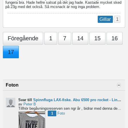
fungera bra. Hade hellre satsat på det jag hade. Kastade mycket sked
på 23g med det också. Så mcsnack är nog inga problem.
1
Gillar
Föregående
1
7
14
15
16
17
Foton
Svar till
Spinnfluga LAX-fiske. Abu 6500 pro rocket - Lina för kort?
av
Peter B
Tillhör begåvningsreserven sen ngr år , bidrar med denna devis.
Pe
1
Foto