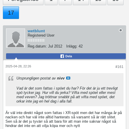
17
wetblunt
Registered User
Reg.datum:
Jul 2012
Inlägg:
42
Dela
2025-04-28, 22:26
#161
Ursprungligen postat av
nivv
Vad är det som fattas i spöet du har? För det är ju ett trevligt
spö tycker jag. Hur vill du jerka? Vifta med spöet eller mest
med veven? Jag tröttnar snabbt på att vifta med spöet, det
orkar inte jag en hel dag i alla fall.
Är väl inte direkt något som fattas i XR-spöt men det har många år på
nacken och har väl inte alltid hanterats så varsamt så är rätt slitet.
Sen så är det ju tyvärr så att bara för att man inte saknar något så
hindrar det inte en att vilja köpa mer och nytt