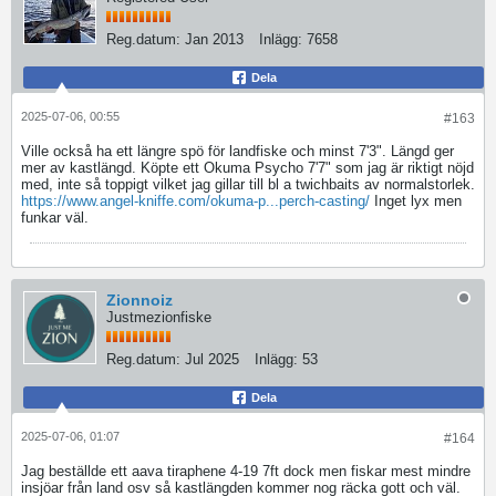
Reg.datum:
Jan 2013
Inlägg:
7658
Dela
2025-07-06, 00:55
#163
Ville också ha ett längre spö för landfiske och minst 7'3". Längd ger
mer av kastlängd. Köpte ett Okuma Psycho 7'7" som jag är riktigt nöjd
med, inte så toppigt vilket jag gillar till bl a twichbaits av normalstorlek.
https://www.angel-kniffe.com/okuma-p...perch-casting/
Inget lyx men
funkar väl.
Zionnoiz
Justmezionfiske
Reg.datum:
Jul 2025
Inlägg:
53
Dela
2025-07-06, 01:07
#164
Jag beställde ett aava tiraphene 4-19 7ft dock men fiskar mest mindre
insjöar från land osv så kastlängden kommer nog räcka gott och väl.