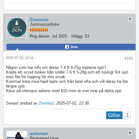
Zionnoiz
Justmezionfiske
Reg.datum:
Jul 2025
Inlägg:
53
Dela
2025-07-02, 22:16
#162
Någon som har info om deras 7.4 ft 6-25g triphene spö?
Köpte ett scout lunker från söder 7.6 ft 5-28g och ett ruskigt fint spö
men lite för topping för min smak.
Kommer köra mea hard baits och från land ofta och vill därav ha lite
längre spö.
Kikar på shimano adreno med 610 men är mer inne på detta spö.
Senast ändrad av
Zionnoiz
;
2025-07-02, 22:38
.
1
Gillar
anteman
Registered User