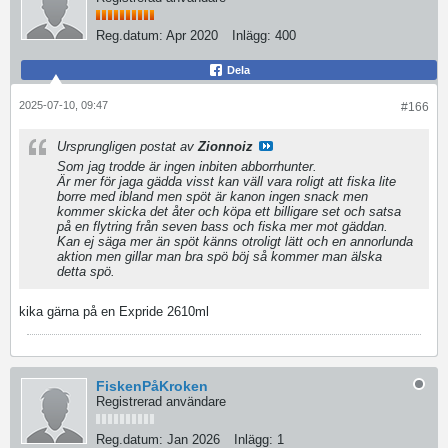
Reg.datum:
Apr 2020
Inlägg:
400
Dela
2025-07-10, 09:47
#166
Ursprungligen postat av
Zionnoiz
Som jag trodde är ingen inbiten abborrhunter.
Är mer för jaga gädda visst kan väll vara roligt att fiska lite
borre med ibland men spöt är kanon ingen snack men
kommer skicka det åter och köpa ett billigare set och satsa
på en flytring från seven bass och fiska mer mot gäddan.
Kan ej säga mer än spöt känns otroligt lätt och en annorlunda
aktion men gillar man bra spö böj så kommer man älska
detta spö.
kika gärna på en Expride 2610ml
FiskenPåKroken
Registrerad användare
Reg.datum:
Jan 2026
Inlägg:
1