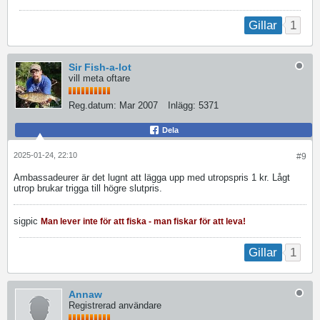
1
Gillar
Sir Fish-a-lot
vill meta oftare
Reg.datum:
Mar 2007
Inlägg:
5371
Dela
2025-01-24, 22:10
#9
Ambassadeurer är det lugnt att lägga upp med utropspris 1 kr. Lågt
utrop brukar trigga till högre slutpris.
sigpic
Man lever inte för att fiska - man fiskar för att leva!
1
Gillar
Annaw
Registrerad användare