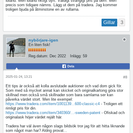
ibland. Men ibland riktigt dyrt. Väldigt svängigt pris på dem. Men
precis som tidigare nämns. Lägg ut dem på tradera. Jag kommer
troligen bjuda på åtminstone en av rullarna.
3
Gillar
nybörjare-igen
En liten fisk!
Reg.datum:
Dec 2022
Inlägg:
59
Dela
2025-01-24, 13:21
#8
Ett tips är också att kolla avslutade auktioner och vad dom gick för.
Som med så mycket annat kan skicket och originalkartong göra stor
skillnad men också små skillnader som bara samlarna ser kan
påverka värdet stort. Men lite exempel:
https://www.tradera.com/item/1001139...600-classic-c4
- Troligen ett
rimligt pris för din.
https://www.tradera.com/item/340360/...-sweden-patent
- Ofiskad och
originalask höjer värdet rejält här.
Tradera har väl även någon slags bildsök tror jag för att hitta liknande
som något man har? Aldrig provat...