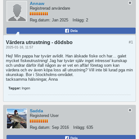
Annaw
Registrerad användare
Reg.datum:
Jan 2025
Inlägg:
2
Dela
Värdera utrustning - dödsbo
#1
2025-01-16, 11:57
Hej! Min pappa har tyvärr avlidit. Han älskade fiske och har… galet
mycket fiskeutrustning! Jag har tyvärr själv inget intresse/ kunskap
och undrar därför ifall någon av er vet en affär/ företag som kan
värdera och ev även köpa loss all utrustning? Vill inte bli lurad pga min
okunskap. Bor i Stockholms-området.
tacksamma hälsningar, Anna
Taggar:
Ingen
Sadda
Registered User
Reg.datum:
Sep 2016
Inlägg:
635
Dela