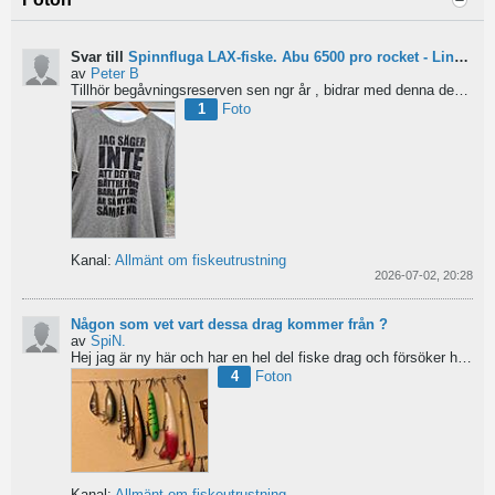
Svar till
Spinnfluga LAX-fiske. Abu 6500 pro rocket - Lina för kort?
av
Peter B
Tillhör begåvningsreserven sen ngr år , bidrar med denna devis.
Pe
1
Foto
Kanal:
Allmänt om fiskeutrustning
2026-07-02, 20:28
Någon som vet vart dessa drag kommer från ?
av
SpiN.
Hej jag är ny här och har en hel del fiske drag och försöker hitta information från vart dom kommer...
4
Foton
Kanal:
Allmänt om fiskeutrustning