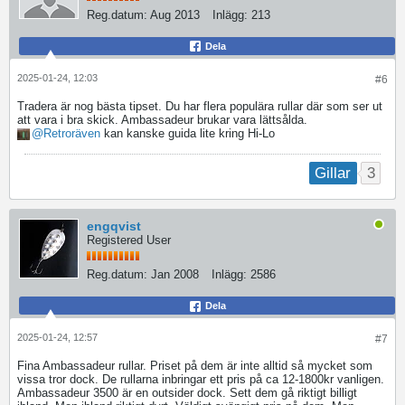
Reg.datum:
Aug 2013
Inlägg:
213
Dela
2025-01-24, 12:03
#6
Tradera är nog bästa tipset. Du har flera populära rullar där som ser ut
att vara i bra skick. Ambassadeur brukar vara lättsålda.
Retroräven
kan kanske guida lite kring Hi-Lo
3
Gillar
engqvist
Registered User
Reg.datum:
Jan 2008
Inlägg:
2586
Dela
2025-01-24, 12:57
#7
Fina Ambassadeur rullar. Priset på dem är inte alltid så mycket som
vissa tror dock. De rullarna inbringar ett pris på ca 12-1800kr vanligen.
Ambassadeur 3500 är en outsider dock. Sett dem gå riktigt billigt