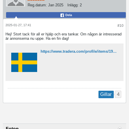
Reg.datum:
Jan 2025
Inlägg:
2
Dela
2025-01-27, 17:41
#10
Hej! Stort tack för all er hjälp och era tankar. Om någon är intresserad
är annonserna nu uppe. Ha en fin dag!
https://www.tradera.com/profile/items/1935053/anna_westermark
4
Gillar
Foton