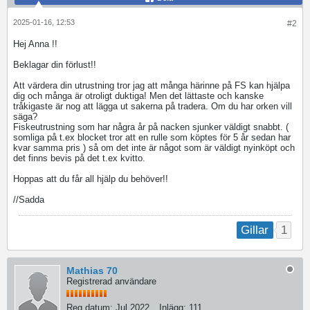
2025-01-16, 12:53
#2
Hej Anna !!
Beklagar din förlust!!
Att värdera din utrustning tror jag att många härinne på FS kan hjälpa
dig och många är otroligt duktiga! Men det lättaste och kanske
tråkigaste är nog att lägga ut sakerna på tradera. Om du har orken vill
säga?
Fiskeutrustning som har några år på nacken sjunker väldigt snabbt. (
somliga på t.ex blocket tror att en rulle som köptes för 5 år sedan har
kvar samma pris ) så om det inte är något som är väldigt nyinköpt och
det finns bevis på det t.ex kvitto.
Hoppas att du får all hjälp du behöver!!
//Sadda
1
Gillar
Mathias 70
Registrerad användare
Reg.datum:
Jul 2022
Inlägg:
111