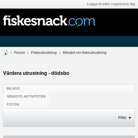
Logga in eller registrera dig
Forum
Fiskeutrustning
Allmänt om fiskeutrustning
Värdera utrustning - dödsbo
INLÄGG
SENASTE AKTIVITETEN
FOTON
Filter