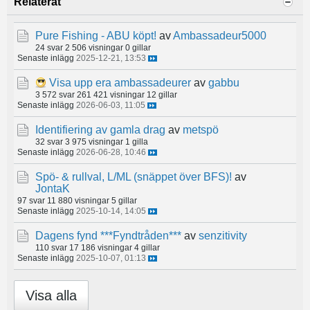
Relaterat
Pure Fishing - ABU köpt!
av
Ambassadeur5000
24 svar
2 506 visningar
0 gillar
Senaste inlägg
2025-12-21, 13:53
Visa upp era ambassadeurer
av
gabbu
3 572 svar
261 421 visningar
12 gillar
Senaste inlägg
2026-06-03, 11:05
Identifiering av gamla drag
av
metspö
32 svar
3 975 visningar
1 gilla
Senaste inlägg
2026-06-28, 10:46
Spö- & rullval, L/ML (snäppet över BFS)!
av
JontaK
97 svar
11 880 visningar
5 gillar
Senaste inlägg
2025-10-14, 14:05
Dagens fynd ***Fyndtråden***
av
senzitivity
110 svar
17 186 visningar
4 gillar
Senaste inlägg
2025-10-07, 01:13
Visa alla