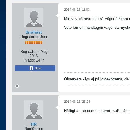
2014-08-13, 11:03
Min vev på revo toro 51 väger 49gram
Vete fan om handtagen väger så mycke e
Snöhäst
Registered User
Reg.datum:
Aug
2013
Inlägg:
1477
Dela
Observera - lys ej på jordekorrarna, de
2014-08-13, 23:24
Häftigt att se dom utskurna. Kul!
Lär s
HR
Norrlänning