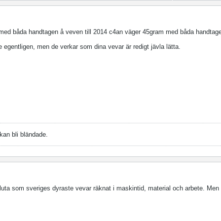
 med båda handtagen å veven till 2014 c4an väger 45gram med båda handtag
gentligen, men de verkar som dina vevar är redigt jävla lätta.
 kan bli bländade.
luta som sveriges dyraste vevar räknat i maskintid, material och arbete. Men 