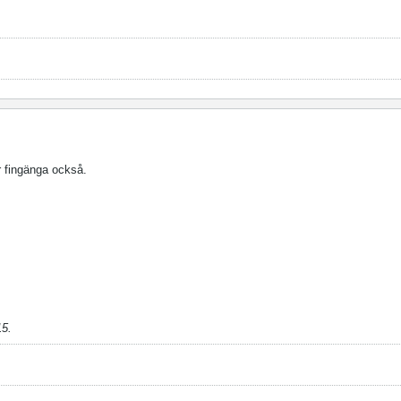
r fingänga också.
15
.