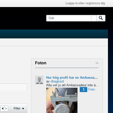
Logga in eller registrera dig
Foton
Hur hög profil har en Ambassadeur?
av
dhaglund
Alla vet ju att Ambassadeur inte är en lågprofilrulle, det är tydligt. Men hur hög profil har de egentligen?...
1
Foto
Filter