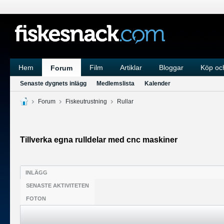
Hem
Film
Artiklar
Bloggar
Köp och
Forum
Senaste dygnets inlägg
Medlemslista
Kalender
Forum
Fiskeutrustning
Rullar
Tillverka egna rulldelar med cnc maskiner
INLÄGG
SENASTE AKTIVITETEN
FOTON