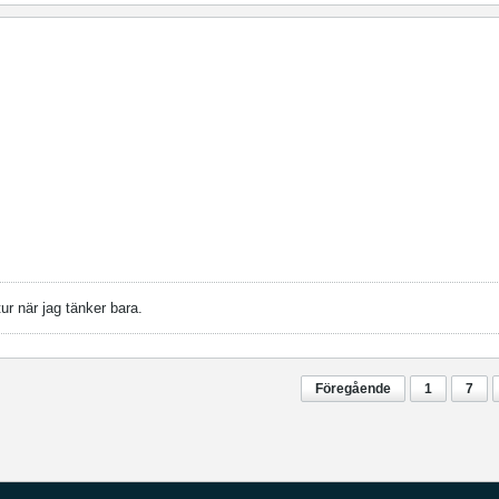
tur när jag tänker bara.
Föregående
1
7