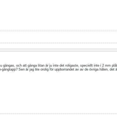
ju gängas, och att gänga titan är ju inte det roligaste, speciellt inte i 2 mm pl
tan-gängtapp? Sen är jag lite orolig för uppborrandet av av de övriga hålen, det 