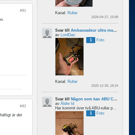
#91
Kanal:
Rullar
2026-04-27, 15:08
en.
Svar till
Ambassadeur ultra mag xl 3
av
LordDan
1
Foto
Kanal:
Rullar
2025-12-30, 18:24
Svar till
Någon som kan ABU Cardinal och skillnader mellan äldre rullar?
av
Äldre Id
#92
Har kommit över två ABU-rullar på en loppis någonstans i Sverige. Servat själv nu. Den ena är en klassisk...
1
Foto
häftigt är det