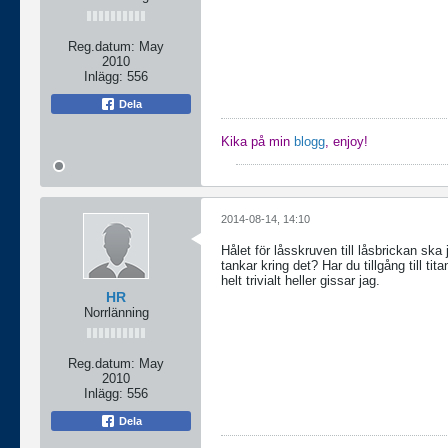
Reg.datum:
May
2010
Inlägg:
556
Dela
Kika på min
blogg
, enjoy!
2014-08-14, 14:10
Hålet för låsskruven till låsbrickan ska 
tankar kring det? Har du tillgång till ti
helt trivialt heller gissar jag.
HR
Norrlänning
Reg.datum:
May
2010
Inlägg:
556
Dela