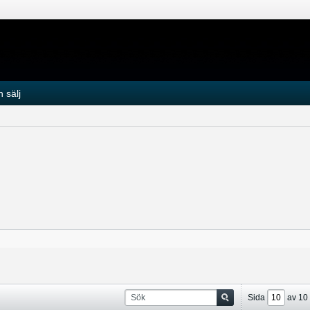
 sälj
Sida
av
10