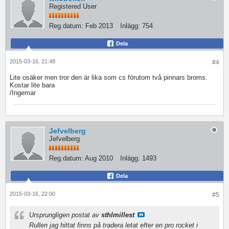
Registered User
Reg.datum:
Feb 2013
Inlägg:
754
Dela
2015-03-16, 21:48
#4
Lite osäker men tror den är lika som cs förutom två pinnars broms.
Kostar lite bara
/Ingemar
Jefvelberg
Jefvelberg
Reg.datum:
Aug 2010
Inlägg:
1493
Dela
2015-03-16, 22:00
#5
Ursprungligen postat av
sthlmillest
Rullen jag hittat finns på tradera letat efter en pro rocket i