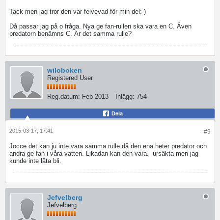
Tack men jag tror den var felvevad för min del:-)
Då passar jag på o fråga. Nya ge fan-rullen ska vara en C. Även
predatorn benämns C. Är det samma rulle?
wiloboken
Registered User
Reg.datum:
Feb 2013
Inlägg:
754
Dela
2015-03-17, 17:41
#9
Jocce det kan ju inte vara samma rulle då den ena heter predator och
andra ge fan i våra vatten. Likadan kan den vara.
ursäkta men jag
kunde inte låta bli.
Jefvelberg
Jefvelberg