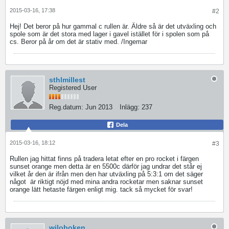
2015-03-16, 17:38
#2
Hej! Det beror på hur gammal c rullen är. Äldre så är det utväxling och
spole som är det stora med lager i gavel istället för i spolen som på
cs. Beror på år om det är stativ med. /Ingemar
sthlmillest
Registered User
Reg.datum:
Jun 2013
Inlägg:
237
Dela
2015-03-16, 18:12
#3
Rullen jag hittat finns på tradera letat efter en pro rocket i färgen
sunset orange men detta är en 5500c därför jag undrar det står ej
vilket år den är ifrån men den har utväxling på 5:3:1 om det säger
något
är riktigt nöjd med mina andra rocketar men saknar sunset
orange lätt hetaste färgen enligt mig. tack så mycket för svar!
wiloboken