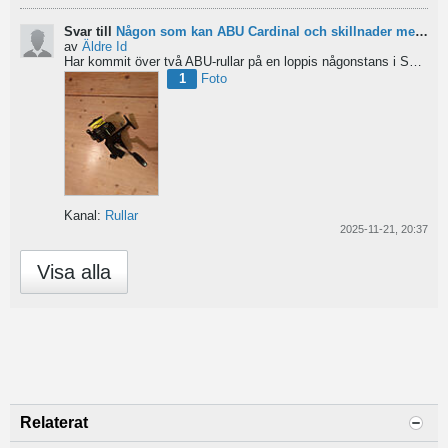
Svar till
Någon som kan ABU Cardinal och skillnader mellan äldre rullar?
av
Äldre Id
Har kommit över två ABU-rullar på en loppis någonstans i Sverige. Servat själv nu. Den ena är en klassisk...
1
Foto
Kanal:
Rullar
2025-11-21, 20:37
Visa alla
Relaterat