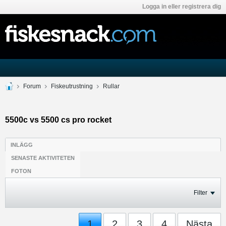
Logga in eller registrera dig
Forum
Fiskeutrustning
Rullar
5500c vs 5500 cs pro rocket
INLÄGG
SENASTE AKTIVITETEN
FOTON
Filter
1
2
3
4
Nästa