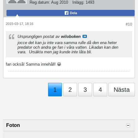
Reg.datum:
Aug 2010
Inlägg:
1493
Dela
2015-03-17, 18:16
#10
Ursprungligen postat av
wiloboken
jocce det kan ju inte vara samma rulle då den ena heter
predator och andra ge fan i våra vatten. Likadan kan den
vara.
Ursäkta men jag kunde inte låta bli.
fan också! Samma innehåll! 😀
1
2
3
4
Nästa
Foton