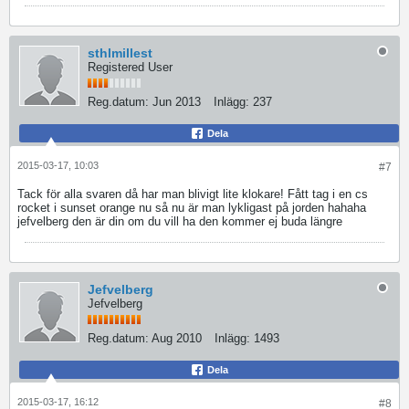
sthlmillest
Registered User
Reg.datum:
Jun 2013
Inlägg:
237
Dela
2015-03-17, 10:03
#7
Tack för alla svaren då har man blivigt lite klokare! Fått tag i en cs
rocket i sunset orange nu så nu är man lykligast på jorden hahaha
jefvelberg den är din om du vill ha den kommer ej buda längre
Jefvelberg
Jefvelberg
Reg.datum:
Aug 2010
Inlägg:
1493
Dela
2015-03-17, 16:12
#8