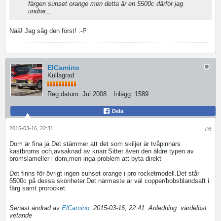
färgen sunset orange men detta är en 5500c därför jag
undrar,,,
Nää! Jag såg den först! :-P
ElCamino
Kullagrad
Reg.datum:
Jul 2008
Inlägg:
1589
Dela
2015-03-16, 22:31
#6
Dom är fina ja
Det stämmer att det som skiljer är tvåpinnars
kastbroms och,avsaknad av knarr.Sitter även den äldre typen av
bromslameller i dom,men inga problem att byta direkt
Det finns för övrigt ingen sunset orange i pro rocketmodell.Det står
5500c på dessa skönheter.Det närmaste är väl copper/bobsblandsaft i
färg samt prorocket.
Senast ändrad av
ElCamino
;
2015-03-16, 22:41
.
Anledning:
värdelöst
vetande