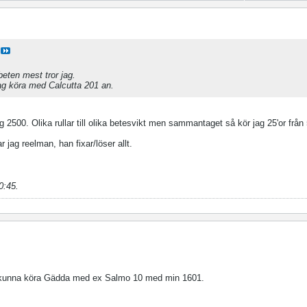
 beten mest tror jag.
g köra med Calcutta 201 an.
2500. Olika rullar till olika betesvikt men sammantaget så kör jag 25'or från
r jag reelman, han fixar/löser allt.
0:45
.
og kunna köra Gädda med ex Salmo 10 med min 1601.