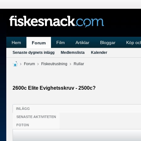
Hem
Film
Artiklar
Bloggar
Köp och
Forum
Senaste dygnets inlägg
Medlemslista
Kalender
Forum
Fiskeutrustning
Rullar
2600c Elite Evighetsskruv - 2500c?
INLÄGG
SENASTE AKTIVITETEN
FOTON