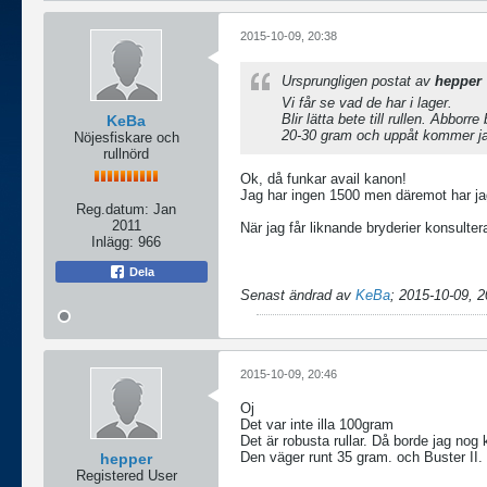
2015-10-09, 20:38
Ursprungligen postat av
hepper
Vi får se vad de har i lager.
Blir lätta bete till rullen. Abborre
KeBa
20-30 gram och uppåt kommer ja
Nöjesfiskare och
rullnörd
Ok, då funkar avail kanon!
Jag har ingen 1500 men däremot har jag 
Reg.datum:
Jan
2011
När jag får liknande bryderier konsultera
Inlägg:
966
Dela
Senast ändrad av
KeBa
;
2015-10-09, 2
2015-10-09, 20:46
Oj
Det var inte illa 100gram
Det är robusta rullar. Då borde jag n
Den väger runt 35 gram. och Buster II.
hepper
Registered User