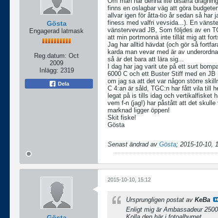
Om man har denna lite bisarra dragnin
finns en oslagbar väg att göra budgete
allvar igen för åtta-tio år sedan så h
finess med valfri vevsida...). En väns
Gösta
vänstervevad JB, Som följdes av en T
Engagerad latmask
att min portmonnä inte tillät mig att for
Jag har alltid hävdat (och gör så fortfa
karda man vevar med är av underordnad
Reg.datum:
Oct
så är det bara att lära sig...
2009
I dag har jag varit ute på ett surt bo
Inlägg:
2319
6000 C och ett Buster Stiff med en JB (
om jag sa att det var någon större skill
Dela
C 4:an är såld, TGC:n har fått vila till 
legat på is tills idag och vertikalfisk
vem f-n (jag!) har påstått att det skul
marknad ligger öppen!
Skit fiske!
Gösta
Senast ändrad av
Gösta
;
2015-10-10, 
2015-10-10, 15:12
Ursprungligen postat av
KeBa
Enligt mig är Ambassadeur 2500C 
Kolla den här i fotoalbumet.
Gösta