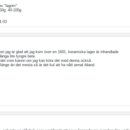
nns "lagom".
-50g, 40-100g.
1:03
.
en jag är glad att jag kom över en 1601. keramiska lager är inhandlade.
änga lite tyngre bete.
å det vore kanon om jag kan köra det med denna också.
änge än det mesta så är det kul att ha nått annat ibland.