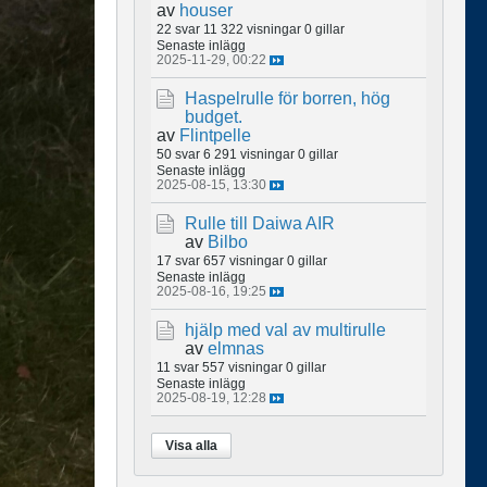
av
houser
22 svar
11 322 visningar
0 gillar
Senaste inlägg
2025-11-29, 00:22
Haspelrulle för borren, hög
budget.
av
Flintpelle
50 svar
6 291 visningar
0 gillar
Senaste inlägg
2025-08-15, 13:30
Rulle till Daiwa AIR
av
Bilbo
17 svar
657 visningar
0 gillar
Senaste inlägg
2025-08-16, 19:25
hjälp med val av multirulle
av
elmnas
11 svar
557 visningar
0 gillar
Senaste inlägg
2025-08-19, 12:28
Visa alla