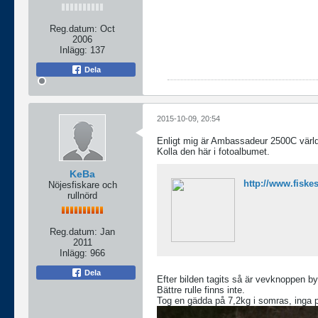
Reg.datum:
Oct
2006
Inlägg:
137
Dela
2015-10-09, 20:54
Enligt mig är Ambassadeur 2500C världen
Kolla den här i fotoalbumet.
KeBa
http://www.fisk
Nöjesfiskare och
rullnörd
Reg.datum:
Jan
2011
Inlägg:
966
Dela
Efter bilden tagits så är vevknoppen by
Bättre rulle finns inte.
Tog en gädda på 7,2kg i somras, inga p