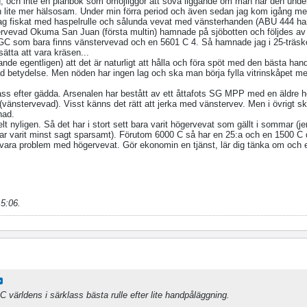
g, och inte en plånbok som omöjliggör att sova liggande om man har den unde
n lite mer hälsosam. Under min förra period och även sedan jag kom igång me
ar jag fiskat med haspelrulle och sålunda vevat med vänsterhanden (ABU 444 ha
tervevad Okuma San Juan (första multin) hamnade på sjöbotten och följdes av 
GC som bara finns vänstervevad och en 5601 C 4. Så hamnade jag i 25-träsk
tsätta att vara kräsen...
rande egentligen) att det är naturligt att hålla och föra spöt med den bästa han
 betydelse. Men nöden har ingen lag och ska man börja fylla vitrinskåpet 
mpass efter gädda. Arsenalen har bestått av ett åttafots SG MPP med en äldre
vänstervevad). Visst känns det rätt att jerka med vänstervev. Men i övrigt sku
nad.
helt nyligen. Så det har i stort sett bara varit högervevat som gällt i sommar (je
et har varit minst sagt sparsamt). Förutom 6000 C så har en 25:a och en 1500 
le vara problem med högervevat. Gör ekonomin en tjänst, lär dig tänka om och 
15:06
.
världens i särklass bästa rulle efter lite handpåläggning.