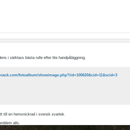
s i särklass bästa rulle efter lite handpåläggning.
esnack.com/fotoalbum/showimage.php?iid=100620&cid=11&scid=3
tt till en hemsnickrad i svensk svartek.
roblem alls.