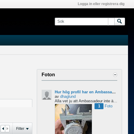
Logga in eller registrera dig
Foton
Hur hög profil har en Ambassadeur?
av
dhaglund
Alla vet ju att Ambassadeur inte är en lågprofilrulle, det är tydligt. Men hur hög profil har de egentligen?...
1
Foto
Filter