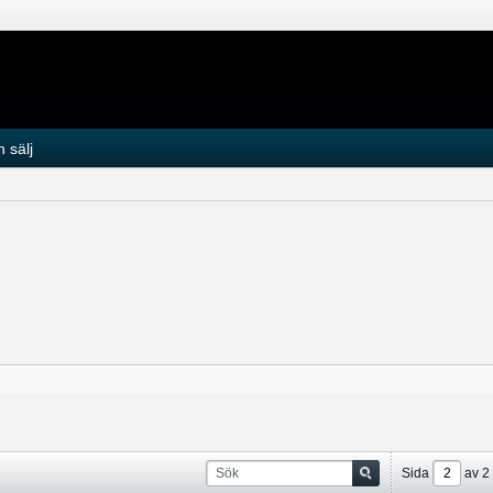
 sälj
Sida
av
2