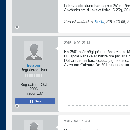
I skrivande stund har jag nio 25'or, kä
Använder tre till aktivt fiske, 5-25g, 20
Senast ändrad av
KeBa
;
2015-10-09, 2
2015-10-09, 21:18
En 2501 står högt på min önskelista. M
UT spole kanske är bättre om jag ska d
Det är nästan bara Gädda jag fiskar s
Även om Calcutta Dc 201 rullen kastar l
hepper
Registered User
Reg.datum:
Oct
2006
Inlägg:
137
Dela
2015-10-10, 15:04