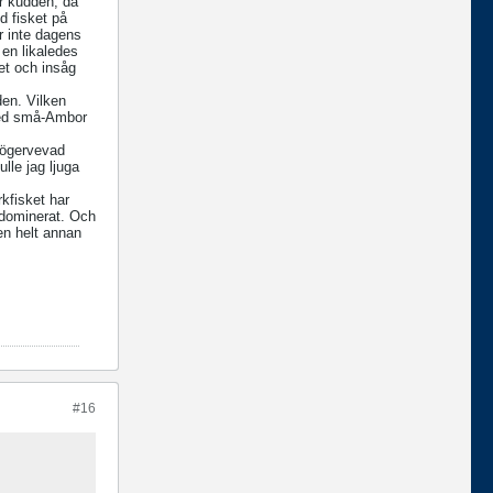
r kudden, då
d fisket på
r inte dagens
en likaledes
et och insåg
den. Vilken
med små-Ambor
 högervevad
lle jag ljuga
rkfisket har
C dominerat. Och
en helt annan
#16