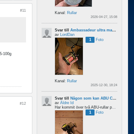
#11
Kanal:
Rullar
2026-04-27, 15:08
Svar till
Ambassadeur ultra mag xl 3
av
LordDan
1
Foto
 5-100g
Kanal:
Rullar
2025-12-30, 18:24
Svar till
Någon som kan ABU Cardinal och skillnader mellan äldre rullar?
av
Äldre Id
#12
Har kommit över två ABU-rullar på en loppis någonstans i Sverige. Servat själv nu. Den ena är en klassisk...
1
Foto