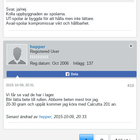
Svar, ja/nej
Kolla uppbyggnaden av spolarna.
UT-spolar är byggda för att hålla men inte lättare.
Avail-spolar kompromissar vikt och hållbarhet.
hepper
Registered User
Reg.datum:
Oct 2006
Inlägg:
137
Dela
2015-10-09, 20:31
#10
Vi får se vad de har i lager.
Blir lätta bete till rullen. Abborre beten mest tror jag.
20-30 gram och uppåt kommer jag köra med Calcutta 201 an.
Senast ändrad av
hepper
;
2015-10-09, 20:33
.