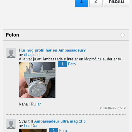
1
2
Nästa
Foton
Hur hög profil har en Ambassadeur?
av
dhaglund
Alla vet ju att Ambassadeur inte är en lågprofilrulle, det är tydligt. Men hur hög profil har de egentligen?...
1
Foto
Kanal:
Rullar
2026-04-27, 15:08
Svar till
Ambassadeur ultra mag xl 3
av
LordDan
1
Foto