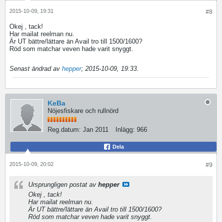
2015-10-09, 19:31
#8
Okej , tack!
Har mailat reelman nu.
Är UT bättre/lättare än Avail tro till 1500/1600?
Röd som matchar veven hade varit snyggt.
Senast ändrad av
hepper
;
2015-10-09, 19:33
.
KeBa
Nöjesfiskare och rullnörd
Reg.datum:
Jan 2011
Inlägg:
966
Dela
2015-10-09, 20:02
#9
Ursprungligen postat av
hepper
Okej , tack!
Har mailat reelman nu.
Är UT bättre/lättare än Avail tro till 1500/1600?
Röd som matchar veven hade varit snyggt.