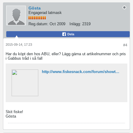
Gösta
Engagerad latmask
Reg.datum:
Oct 2009
Inlägg:
2319
Dela
2015-09-14, 17:23
#4
Har du köpt den hos ABU, eller? Lägg gärna ut artikelnummer och pris
i Gabbus tråd i så fall
http://www.fiskesnack.com/forum/showthread.php/172977-ABU-rulltrim-reservdelar-prislista?highlight=Gabbu
Skit fiske!
Gösta