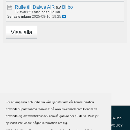
Rulle till Daiwa AIR
av
Bilbo
17 svar
657 visningar
0 gillar
Senaste inlägg
2025-08-16, 19:25
Visa alla
För att anpassa och förbättra våra tjänster och vår kommunikation
använder Sportfiskarna ”cookies” på www.fiskesnack.com.Genom att
HJÄLP
Svenska
använda dig av www.fiskesnack.com så godkänner du detta. Vi säljer
KONTAKTA OSS
självklart inte vidare någon information om dig.
COOKIEPOLICY