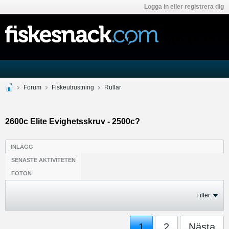
Logga in eller registrera dig
Forum
Fiskeutrustning
Rullar
2600c Elite Evighetsskruv - 2500c?
INLÄGG
SENASTE AKTIVITETEN
FOTON
Filter
1
2
Nästa