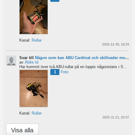
Kanal:
Rullar
2025-12-30, 18:24
Svar till
Någon som kan ABU Cardinal och skillnader mellan äldre rullar?
av
Äldre Id
Har kommit över två ABU-rullar på en loppis någonstans i Sverige. Servat själv nu. Den ena är en klassisk...
1
Foto
Kanal:
Rullar
2025-11-21, 20:37
Visa alla