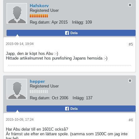
Hafskorv
Registered User
Reg.datum:
Apr 2015
Inlägg:
109
Dela
2015-09-14, 19:04
#5
Japp, den är köpt hos Abu :-)
Hittade artikelnumret hos purefishing Japans hemsida :-)
hepper
Registered User
Reg.datum:
Oct 2006
Inlägg:
137
Dela
2015-10-09, 17:24
#6
Har Abu delar till en 1601C också?
Är främst ute efter en lättare spole. (samma som 1500C om jag inte
har fel)