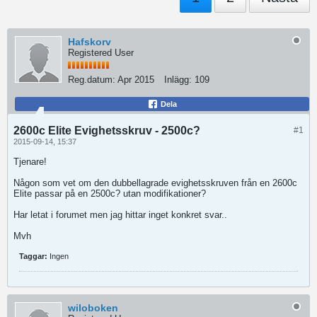
Hafskorv
Registered User
Reg.datum:
Apr 2015
Inlägg:
109
Dela
2600c Elite Evighetsskruv - 2500c?
#1
2015-09-14, 15:37
Tjenare!
Någon som vet om den dubbellagrade evighetsskruven från en 2600c
Elite passar på en 2500c? utan modifikationer?
Har letat i forumet men jag hittar inget konkret svar..
Mvh
Taggar:
Ingen
wiloboken