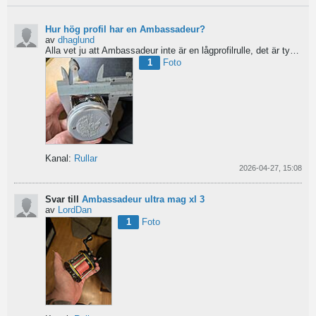
Hur hög profil har en Ambassadeur?
av
dhaglund
Alla vet ju att Ambassadeur inte är en lågprofilrulle, det är tydligt. Men hur hög profil har de egentligen?...
1
Foto
Kanal:
Rullar
2026-04-27, 15:08
Svar till
Ambassadeur ultra mag xl 3
av
LordDan
1
Foto