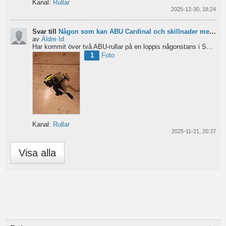
Kanal:
Rullar
2025-12-30, 18:24
Svar till
Någon som kan ABU Cardinal och skillnader mellan äldre rullar?
av
Äldre Id
Har kommit över två ABU-rullar på en loppis någonstans i Sverige. Servat själv nu. Den ena är en klassisk...
1
Foto
Kanal:
Rullar
2025-11-21, 20:37
Visa alla