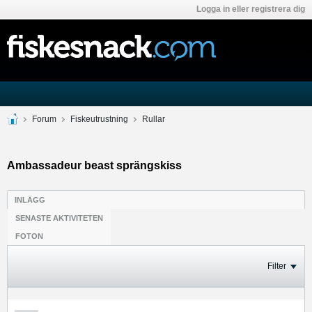
Logga in eller registrera dig
Forum
Fiskeutrustning
Rullar
Ambassadeur beast sprängskiss
INLÄGG
SENASTE AKTIVITETEN
FOTON
Filter