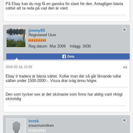
På Ebay kan du nog få en ganska fin slant för den. Antagligen bästa
sättet att ta reda på vad den är värd.
jimmy85
Registered User
Reg.datum:
Mar 2009
Inlägg:
3430
Dela
2016-02-16, 21:03
#4
Ebay lr tradera är bästa sättet. Kollar man där så går liknande rullar
sällan under 1500-2000:-. Vissa drar iväg ännu högre.
Den som tycker sex är det skönaste som finns har aldrig varit riktigt
skitnödig
torsk
snusmumriken