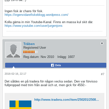
Ingen fisk är chans för fisk.
https://ingenvidarefiskeblogg.wordpress.com/
Kolla gärna in min Youtube-Kanal. Finns en massa kul skit där.
https://www.youtube.com/user/jurgenjons
Träben
Registered User
Reg.datum:
Nov 2010
Inlägg:
1607
Dela
2016-02-16, 22:17
#7
Det såldes en på tradera för någon vecka sedan. Den var förvisso
fullproppad med trim från avail och ut, men gick för 4550:-
http://www.tradera.com/item/250201/250872042/ambassadeur-2601-elite-med-trim