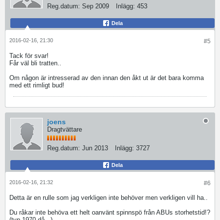
Reg.datum:
Sep 2009
Inlägg:
453
Dela
2016-02-16, 21:30
#5
Tack för svar!
Får väl bli tratten..
Om någon är intresserad av den innan den åkt ut är det bara komma
med ett rimligt bud!
joens
Dragtvättare
Reg.datum:
Jun 2013
Inlägg:
3727
Dela
2016-02-16, 21:32
#6
Detta är en rulle som jag verkligen inte behöver men verkligen vill ha..
Du råkar inte behöva ett helt oanvänt spinnspö från ABUs storhetstid!?
(typ 1970 då...)