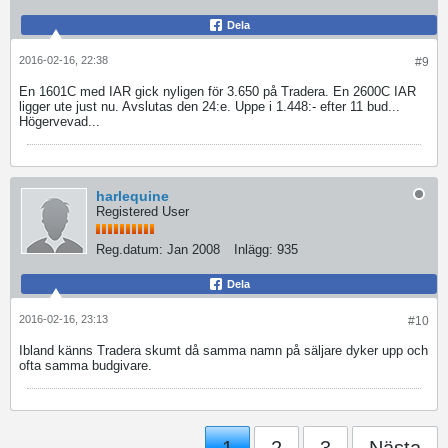
Dela
2016-02-16, 22:38
#9
En 1601C med IAR gick nyligen för 3.650 på Tradera. En 2600C IAR
ligger ute just nu. Avslutas den 24:e. Uppe i 1.448:- efter 11 bud...
Högervevad...
harlequine
Registered User
Reg.datum:
Jan 2008
Inlägg:
935
Dela
2016-02-16, 23:13
#10
Ibland känns Tradera skumt då samma namn på säljare dyker upp och
ofta samma budgivare.