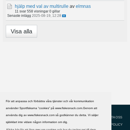
hjälp med val av multirulle
av
elmnas
11 svar
558 visningar
0 gillar
Senaste inlägg
2025-08-19, 12:28
Visa alla
För att anpassa och förbättra våra tjänster och vår kommunikation
använder Sportfiskarna ”cookies” på www.fiskesnack.com.Genom att
HJÄLP
Svenska
använda dig av www.fiskesnack.com så godkänner du detta. Vi säljer
KONTAKTA OSS
självklart inte vidare någon information om dig.
COOKIEPOLICY
Klicka här för att läsa mer om cookies och hur du tackar nej till dem.