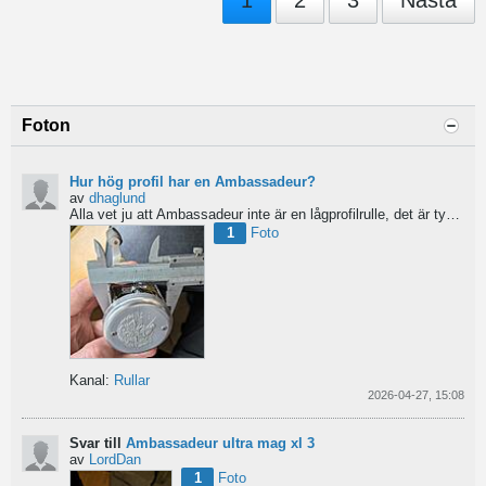
1
2
3
Nästa
Foton
Hur hög profil har en Ambassadeur?
av
dhaglund
Alla vet ju att Ambassadeur inte är en lågprofilrulle, det är tydligt. Men hur hög profil har de egentligen?...
1
Foto
Kanal:
Rullar
2026-04-27, 15:08
Svar till
Ambassadeur ultra mag xl 3
av
LordDan
1
Foto