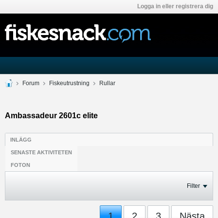
Logga in eller registrera dig
Forum
Fiskeutrustning
Rullar
Ambassadeur 2601c elite
INLÄGG
SENASTE AKTIVITETEN
FOTON
Filter
1
2
3
Nästa