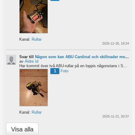
Kanal:
Rullar
2025-12-30, 18:24
Svar till
Någon som kan ABU Cardinal och skillnader mellan äldre rullar?
av
Äldre Id
Har kommit över två ABU-rullar på en loppis någonstans i Sverige. Servat själv nu. Den ena är en klassisk...
1
Foto
Kanal:
Rullar
2025-11-21, 20:37
Visa alla