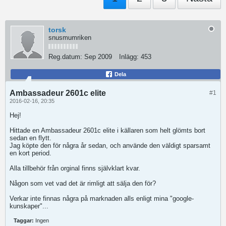
torsk
snusmumriken
Reg.datum:
Sep 2009
Inlägg:
453
Dela
Ambassadeur 2601c elite
#1
2016-02-16, 20:35
Hej!
Hittade en Ambassadeur 2601c elite i källaren som helt glömts bort
sedan en flytt.
Jag köpte den för några år sedan, och använde den väldigt sparsamt
en kort period.
Alla tillbehör från orginal finns självklart kvar.
Någon som vet vad det är rimligt att sälja den för?
Verkar inte finnas några på marknaden alls enligt mina "google-
kunskaper"...
Taggar:
Ingen