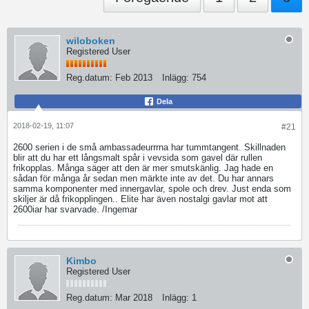
wiloboken
Registered User
Reg.datum:
Feb 2013
Inlägg:
754
Dela
2018-02-19, 11:07
#21
2600 serien i de små ambassadeurrrna har tummtangent. Skillnaden
blir att du har ett långsmalt spår i vevsida som gavel där rullen
frikopplas. Många säger att den är mer smutskänlig. Jag hade en
sådan för många år sedan men märkte inte av det. Du har annars
samma komponenter med innergavlar, spole och drev. Just enda som
skiljer är då frikopplingen.. Elite har även nostalgi gavlar mot att
2600iar har svarvade. /Ingemar
Kimbo
Registered User
Reg.datum:
Mar 2018
Inlägg:
1