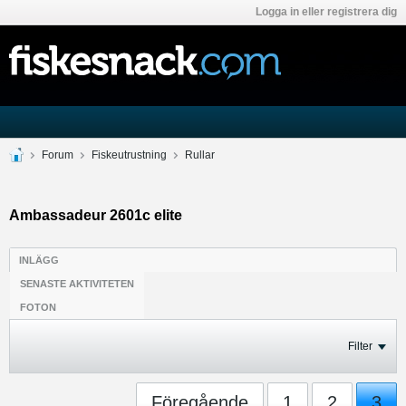
Logga in eller registrera dig
Forum
Fiskeutrustning
Rullar
Ambassadeur 2601c elite
INLÄGG
SENASTE AKTIVITETEN
FOTON
Filter
Föregående
1
2
3