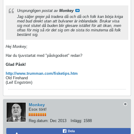
Ursprungligen postat av
Monkey
Jag säljer grejer på tradera då och då och folk kan börja kriga
med bud direkt utan att bulvaner är inblandade. Brukar visa
sig mot slutet då buden blir glesare istället för att ökan, men
oftas för mig så rör det sig om de sista tio minuterna då folk
bestämt sig.
Hej Monkey;
Har du tjuvstartat med "påskgodiset" redan?
Glad Påsk!
http://www.trumman.com/fisketips.htm
Old Firehand
(Leif Engström)
Monkey
Esox tönt!
Reg.datum:
Dec 2013
Inlägg:
1588
Dela