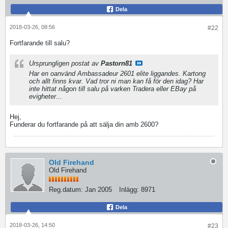
Dela
2018-03-26, 08:56
#22
Fortfarande till salu?
Ursprungligen postat av
Pastorn81
Har en oanvänd Ambassadeur 2601 elite liggandes. Kartong
och allt finns kvar. Vad tror ni man kan få för den idag? Har
inte hittat någon till salu på varken Tradera eller EBay på
evigheter...
Hej,
Funderar du fortfarande på att sälja din amb 2600?
Old Firehand
Old Firehand
Reg.datum:
Jan 2005
Inlägg:
8971
Dela
2018-03-26, 14:50
#23