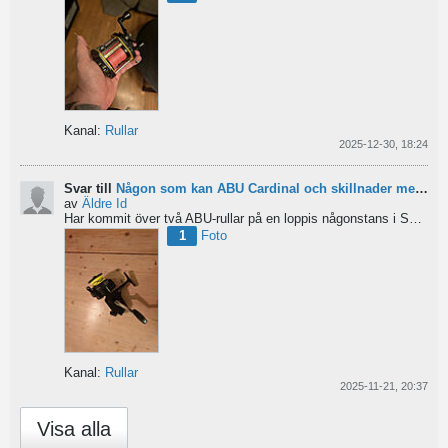
Kanal:
Rullar
2025-12-30, 18:24
Svar till
Någon som kan ABU Cardinal och skillnader mellan äldre rullar?
av
Äldre Id
Har kommit över två ABU-rullar på en loppis någonstans i Sverige. Servat själv nu. Den ena är en klassisk...
1
Foto
Kanal:
Rullar
2025-11-21, 20:37
Visa alla