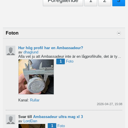
Föregående
1
2
3
Foton
Hur hög profil har en Ambassadeur?
av
dhaglund
Alla vet ju att Ambassadeur inte är en lågprofilrulle, det är tydligt. Men hur hög profil har de egentligen?...
1
Foto
Kanal:
Rullar
2026-04-27, 15:08
Svar till
Ambassadeur ultra mag xl 3
av
LordDan
1
Foto