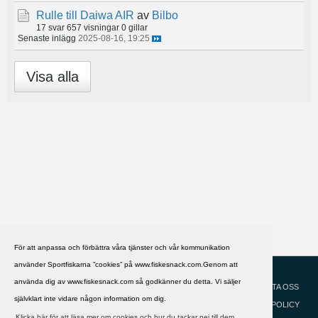
Rulle till Daiwa AIR
av
Bilbo
17 svar
657 visningar
0 gillar
Senaste inlägg
2025-08-16, 19:25
Visa alla
För att anpassa och förbättra våra tjänster och vår kommunikation
använder Sportfiskarna ”cookies” på www.fiskesnack.com.Genom att
HJÄLP
Svenska
använda dig av www.fiskesnack.com så godkänner du detta. Vi säljer
KONTAKTA OSS
självklart inte vidare någon information om dig.
COOKIEPOLICY
Klicka här för att läsa mer om cookies och hur du tackar nej till dem.