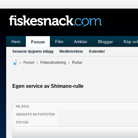
Hem
Film
Artiklar
Bloggar
Köp och
Forum
Senaste dygnets inlägg
Medlemslista
Kalender
Forum
Fiskeutrustning
Rullar
Egen service av Shimano-rulle
INLÄGG
SENASTE AKTIVITETEN
FOTON