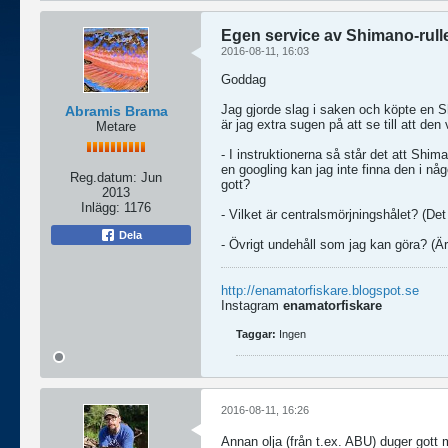
Egen service av Shimano-rull
2016-08-11, 16:03
Goddag
Jag gjorde slag i saken och köpte en S
Abramis Brama
är jag extra sugen på att se till att den
Metare
- I instruktionerna så står det att Sh
en googling kan jag inte finna den i nå
Reg.datum:
Jun
gott?
2013
Inlägg:
1176
- Vilket är centralsmörjningshålet? (Det
Dela
- Övrigt undehåll som jag kan göra? (Är 
http://enamatorfiskare.blogspot.se
Instagram
enamatorfiskare
Taggar:
Ingen
2016-08-11, 16:26
Annan olja (från t.ex. ABU) duger gott 