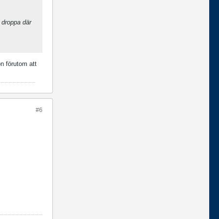
 droppa där
n förutom att
#6