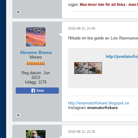
sigpic
Man lever inte för att fiska - man f
2016-08-11, 21:40
Hittade en bra guide av Luis Rasmusse
Abramis Brama
http://predatorfi
Metare
Reg.datum:
Jun
2013
Inlägg:
1176
Dela
http://enamatorfiskare.blogspot.se
Instagram
enamatorfiskare
2016-08-11, 22:35