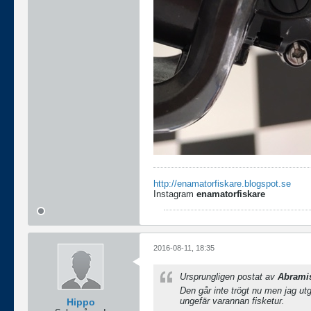
http://enamatorfiskare.blogspot.se
Instagram
enamatorfiskare
2016-08-11, 18:35
Ursprungligen postat av
Abrami
Den går inte trögt nu men jag utg
ungefär varannan fisketur.
Hippo