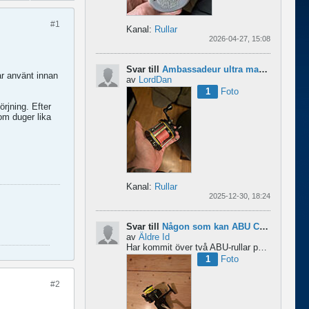
#1
Kanal:
Rullar
2026-04-27, 15:08
Svar till
Ambassadeur ultra mag xl 3
ar använt innan
av
LordDan
1
Foto
rjning. Efter
om duger lika
Kanal:
Rullar
2025-12-30, 18:24
Svar till
Någon som kan ABU Cardinal och skillnader mellan äldre rullar?
av
Äldre Id
Har kommit över två ABU-rullar på en loppis någonstans i Sverige. Servat själv nu. Den ena är en klassisk...
1
Foto
#2