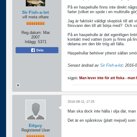
På en haspelrulle finns inte direkt någr
farter (vilket en spole i en multirulle gör
Sir Fish-a-lot
vill meta oftare
Jag är faktiskt väldigt skeptisk till att 
försvann den till att börja med?
Och var
Reg.datum:
Mar
På en haspelrulle är det egentligen lint
2007
kontakt med vatten (som ju finns på lina
Inlägg:
5371
delarna om den blir trög att fälla.
Dela
Haspelrullar behöver ytterst sällan smör
Senast ändrad av
Sir Fish-a-lot
;
2016-0
sigpic
Man lever inte för att fiska - man f
2016-08-11, 17:25
Man ska dock inte hälla i olja där, ma
Det är en spårskruv (platt mejsel) som 
Edguy
Registered User