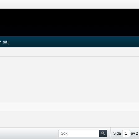
 sälj
Sida
av
2