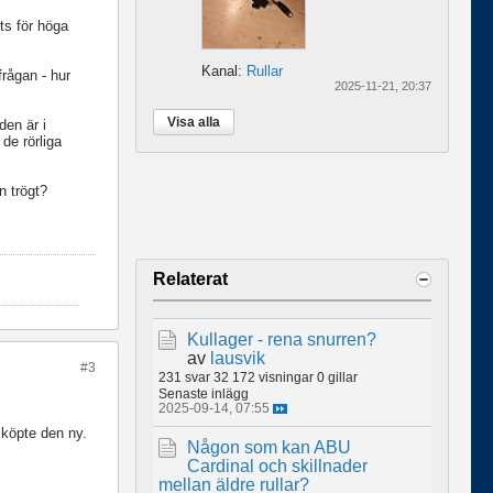
tts för höga
Kanal:
Rullar
frågan - hur
2025-11-21, 20:37
Visa alla
den är i
de rörliga
n trögt?
Relaterat
Kullager - rena snurren?
av
lausvik
#3
231 svar
32 172 visningar
0 gillar
Senaste inlägg
2025-09-14, 07:55
 köpte den ny.
Någon som kan ABU
Cardinal och skillnader
mellan äldre rullar?