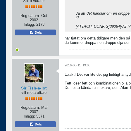
Sol o vårare!
Ja att det handlar om en droppe
Reg.datum:
Oct
i?
2002
Inlägg:
2173
[ATTACH=CONFIG]89064[/ATT
Dela
har tjatat om detta tidigare men den så
du kommer droppa i en droppe olja som s
2016-08-11, 19:03
Exakt! Det var lite det jag luddigt antydd
Fett löser fett och kombinationen olja o
De flesta kända rullmekare, som Alan Ta
Sir Fish-a-lot
vill meta oftare
Reg.datum:
Mar
2007
Inlägg:
5371
Dela