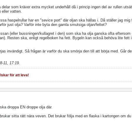
a delar som kräver extra mycket underhåll då i princip ingen del av rullen utsä
) eller vatten.
vissa haspelrullar har en "sevice port" där oljan ska hällas i. Då ställer jag mig 
för just olja? Varför inte byta den gamla smutsiga oljan/fettet?
rissan (eller bussningen/kullagret i den) som ska ha olja ganska ofta eftersom 
n). Resten ska, enligt regelboken ha fett. Bygeln kan också behöva lite fett i 
jas invändigt. Så frågan är varför du ska smörja den till att börja med. Går de
8-11, 17:19
.
iskar för att leva!
n ska droppa EN droppe olja där.
brukar sitta rätt nära veven. Det brukar följa med en flaska i kartongen om du