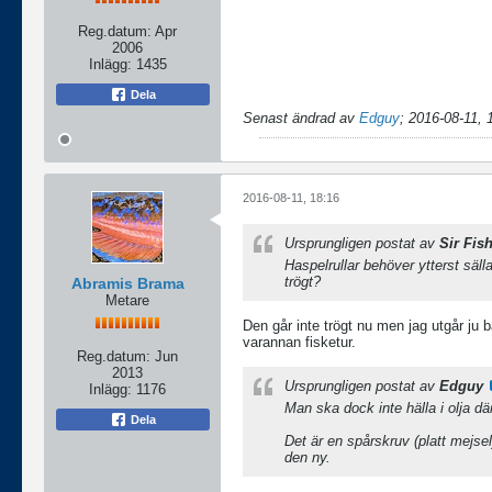
Reg.datum:
Apr
2006
Inlägg:
1435
Dela
Senast ändrad av
Edguy
;
2016-08-11, 
2016-08-11, 18:16
Ursprungligen postat av
Sir Fish
Haspelrullar behöver ytterst säll
trögt?
Abramis Brama
Metare
Den går inte trögt nu men jag utgår ju 
varannan fisketur.
Reg.datum:
Jun
2013
Ursprungligen postat av
Edguy
Inlägg:
1176
Man ska dock inte hälla i olja d
Dela
Det är en spårskruv (platt mejse
den ny.