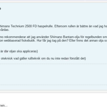
e
himano Technium 2500 FD haspelrulle. Eftersom rullen är bättre än vad jag h
 vårdas.
imano rekommenderar att jag använder Shimano Bantam-olja för regelbunden smö
gon webbaserad fiskebutik. Hur får jag tag på den? Eller finns det annan olja s
 är där oljan ska appliceras)
oteknisk vad gäller rullteknik om du nu inte redan förstått det)
men...