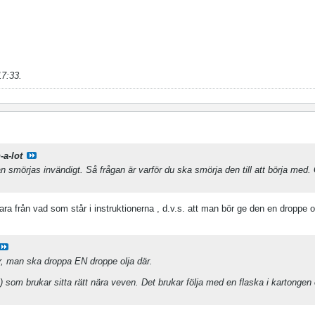
17:33
.
-a-lot
an smörjas invändigt. Så frågan är varför du ska smörja den till att börja med.
bara från vad som står i instruktionerna
, d.v.s. att man bör ge den en droppe o
är, man ska droppa EN droppe olja där.
l) som brukar sitta rätt nära veven. Det brukar följa med en flaska i kartonge