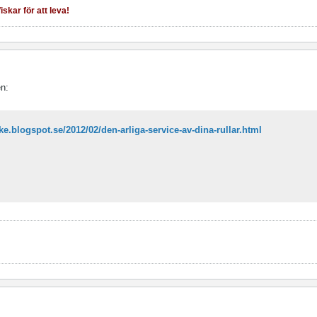
iskar för att leva!
n:
ske.blogspot.se/2012/02/den-arliga-service-av-dina-rullar.html