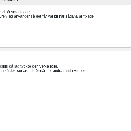
 Mvh Markus
råd så småningom.
uren jag använder så det får väl bli när sådana är fixade.
ppis då jag tyckte den verka rolig.
den såldes senare till förmån för andra runda Ambor.