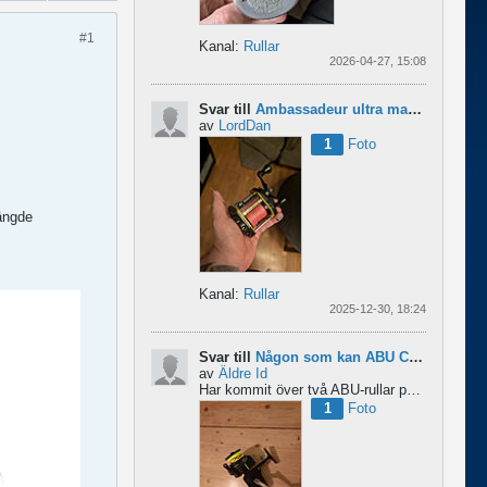
#1
Kanal:
Rullar
2026-04-27, 15:08
Svar till
Ambassadeur ultra mag xl 3
av
LordDan
1
Foto
hängde
Kanal:
Rullar
2025-12-30, 18:24
Svar till
Någon som kan ABU Cardinal och skillnader mellan äldre rullar?
av
Äldre Id
Har kommit över två ABU-rullar på en loppis någonstans i Sverige. Servat själv nu. Den ena är en klassisk...
1
Foto