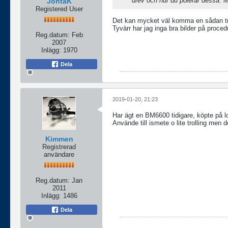
drev och hur du polerar dessa.
JontaK
Registered User
Det kan mycket väl komma en sådan t
Tyvärr har jag inga bra bilder på proced
Reg.datum:
Feb
2007
Inlägg:
1970
Dela
2019-01-20, 21:23
Har ägt en BM6600 tidigare, köpte på lo
Använde till ismete o lite trolling men 
Kimmen
Registrerad
användare
Reg.datum:
Jan
2011
Inlägg:
1486
Dela