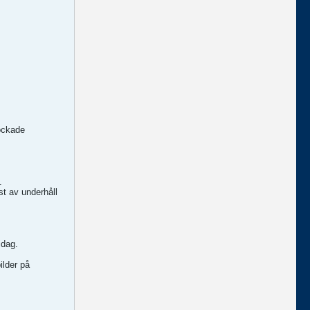
lockade
.
t av underhåll
idag.
ilder på