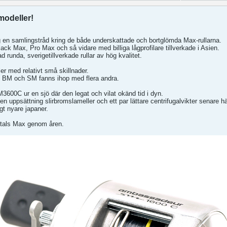
odeller!
jag en samlingstråd kring de både underskattade och bortglömda Max-rullarna.
lack Max, Pro Max och så vidare med billiga lågprofilare tillverkade i Asien.
 runda, sverigetillverkade rullar av hög kvalitet.
r med relativt små skillnader.
 BM och SM fanns ihop med flera andra.
M3600C ur en sjö där den legat och vilat okänd tid i dyn.
, en uppsättning slirbromslameller och ett par lättare centrifugalvikter senare 
gt nyare japaner.
iotals Max genom åren.