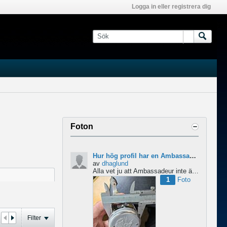
Logga in eller registrera dig
Foton
Hur hög profil har en Ambassadeur?
av
dhaglund
Alla vet ju att Ambassadeur inte är en lågprofilrulle, det är tydligt. Men hur hög profil har de egentligen?...
1
Foto
Filter