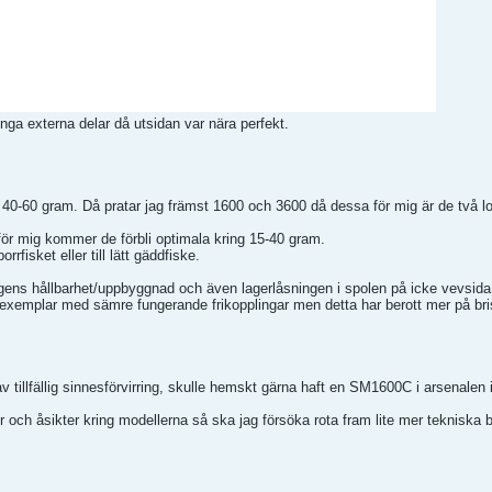
a externa delar då utsidan var nära perfekt.
anske 40-60 gram. Då pratar jag främst 1600 och 3600 då dessa för mig är de två 
ör mig kommer de förbli optimala kring 15-40 gram.
rrfisket eller till lätt gäddfiske.
lingens hållbarhet/uppbyggnad och även lagerlåsningen i spolen på icke vevsida
xemplar med sämre fungerande frikopplingar men detta har berott mer på bris
v tillfällig sinnesförvirring, skulle hemskt gärna haft en SM1600C i arsenalen 
 och åsikter kring modellerna så ska jag försöka rota fram lite mer tekniska b