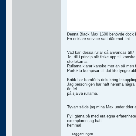
Denna Black Max 1600 behövde dock ing
En enklare service satt däremot fint.
Vad kan dessa rullar då användas till?
Jo, till i princip allt fiske upp till k
storlekarna.
Rullarna klarar kanske mer än så men f
Perfekta kompisar till det lite tyngre abbo
Kritik har framförts dels kring frikopp
Jag personligen har haft hemma några e
än fel
på själva rullarna.
Tyvärr sålde jag mina Max under tider a
Fyll gärna på med era egna erfarenheter
exemplaren jag haft
hemma!
Taggar:
Ingen