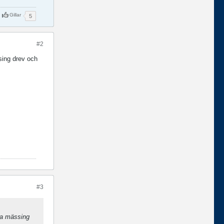
Gillar
5
#2
sing drev och
#3
mla mässing