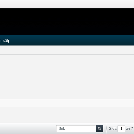
 sälj
Sida
av
7