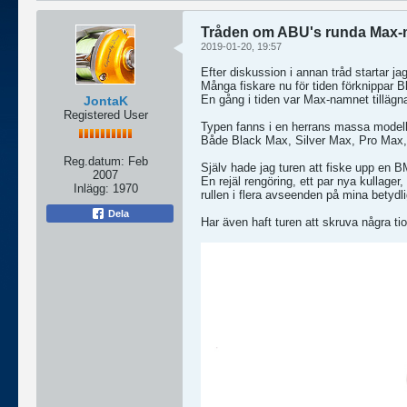
Tråden om ABU's runda Max-m
2019-01-20, 19:57
Efter diskussion i annan tråd startar 
Många fiskare nu för tiden förknippar B
En gång i tiden var Max-namnet tillägnad
JontaK
Registered User
Typen fanns i en herrans massa modelle
Både Black Max, Silver Max, Pro Max,
Reg.datum:
Feb
Själv hade jag turen att fiske upp en B
2007
En rejäl rengöring, ett par nya kullager
Inlägg:
1970
rullen i flera avseenden på mina betydli
Dela
Har även haft turen att skruva några t