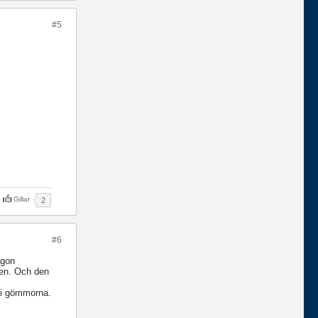
#5
Gillar
2
#6
ågon
len. Och den
å i gömmorna.