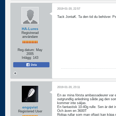
2019-01-20, 22:57
Tack JontaK. Ta den tid du behöver. Ps 
HA-Lures
Registrerad
användare
Reg.datum:
May
2005
Inlägg:
143
Dela
2019-01-20, 23:11
En av mina första ambassadeurer var 
outgrundlig anledning sålde jag den so
kommer inte säljas.
En fantastisk 10-40g rulle. Sen är det 
engqvist
Och även en 3600T
Registered User
Roliga rullar som man oftast kan köpa ri