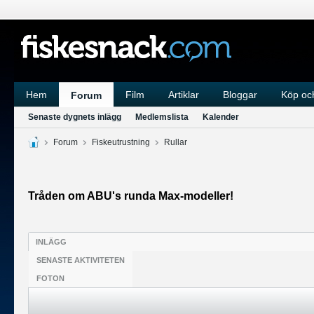
Hem
Film
Artiklar
Bloggar
Köp och
Forum
Senaste dygnets inlägg
Medlemslista
Kalender
Forum
Fiskeutrustning
Rullar
Tråden om ABU's runda Max-modeller!
INLÄGG
SENASTE AKTIVITETEN
FOTON