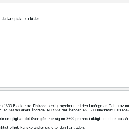
du tar episkt bra bilder
en 1600 Black max. Fiskade otroligt mycket med den i många år. Och utav n
m jag nästan direkt ångrade. Nu finns det återigen en 1600 blackmax i arsena
inte omöjligt att det även gömmer sig en 3600 promax i riktigt fint skick ocks
ktigt billigt, kanske ändrar sig efter den här tråden.