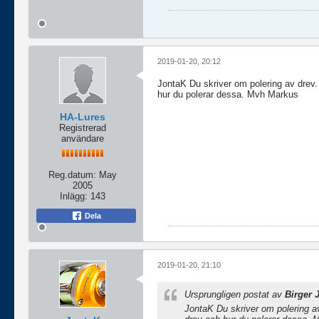
2019-01-20, 20:12
JontaK Du skriver om polering av drev.
hur du polerar dessa. Mvh Markus
HA-Lures
Registrerad
användare
Reg.datum:
May
2005
Inlägg:
143
Dela
2019-01-20, 21:10
Ursprungligen postat av
Birger J
JontaK Du skriver om polering av