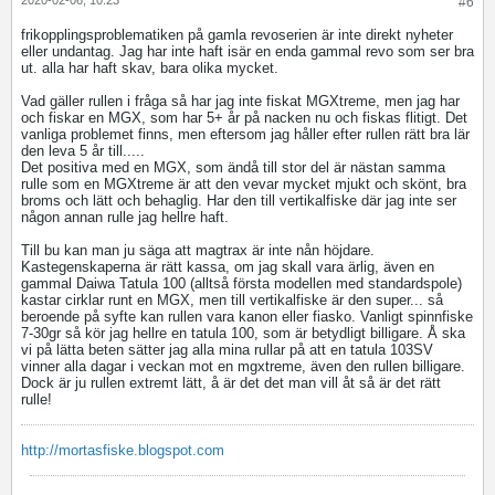
#6
frikopplingsproblematiken på gamla revoserien är inte direkt nyheter
eller undantag. Jag har inte haft isär en enda gammal revo som ser bra
ut. alla har haft skav, bara olika mycket.
Vad gäller rullen i fråga så har jag inte fiskat MGXtreme, men jag har
och fiskar en MGX, som har 5+ år på nacken nu och fiskas flitigt. Det
vanliga problemet finns, men eftersom jag håller efter rullen rätt bra lär
den leva 5 år till.....
Det positiva med en MGX, som ändå till stor del är nästan samma
rulle som en MGXtreme är att den vevar mycket mjukt och skönt, bra
broms och lätt och behaglig. Har den till vertikalfiske där jag inte ser
någon annan rulle jag hellre haft.
Till bu kan man ju säga att magtrax är inte nån höjdare.
Kastegenskaperna är rätt kassa, om jag skall vara ärlig, även en
gammal Daiwa Tatula 100 (alltså första modellen med standardspole)
kastar cirklar runt en MGX, men till vertikalfiske är den super... så
beroende på syfte kan rullen vara kanon eller fiasko. Vanligt spinnfiske
7-30gr så kör jag hellre en tatula 100, som är betydligt billigare. Å ska
vi på lätta beten sätter jag alla mina rullar på att en tatula 103SV
vinner alla dagar i veckan mot en mgxtreme, även den rullen billigare.
Dock är ju rullen extremt lätt, å är det det man vill åt så är det rätt
rulle!
http://mortasfiske.blogspot.com