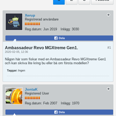
Xerup
Registrerad användare
Reg.datum:
Jun 2019
Inlägg:
3030
Dela
Ambassadeur Revo MGXtreme Gen1.
#1
2020-02-05, 12:36
Någon här som fiskar med en Ambassadeur Revo MGXtreme Gen1
och kan skriva lite kring bu eller bä om första modellen?
Taggar:
Ingen
JontaK
Registered User
Reg.datum:
Feb 2007
Inlägg:
1970
Dela