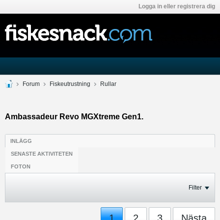
Logga in eller registrera dig
Forum
Fiskeutrustning
Rullar
Ambassadeur Revo MGXtreme Gen1.
INLÄGG
SENASTE AKTIVITETEN
FOTON
Filter
1
2
3
Nästa