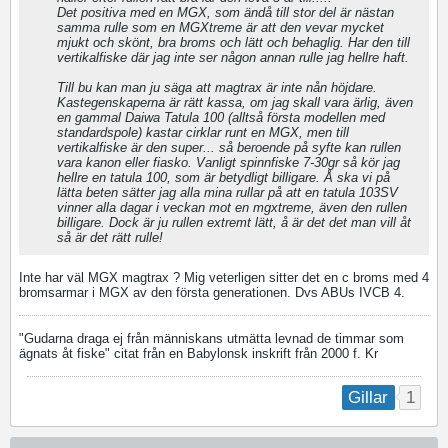
Det positiva med en MGX, som ändå till stor del är nästan
samma rulle som en MGXtreme är att den vevar mycket
mjukt och skönt, bra broms och lätt och behaglig. Har den till
vertikalfiske där jag inte ser någon annan rulle jag hellre haft.
Till bu kan man ju säga att magtrax är inte nån höjdare.
Kastegenskaperna är rätt kassa, om jag skall vara ärlig, även
en gammal Daiwa Tatula 100 (alltså första modellen med
standardspole) kastar cirklar runt en MGX, men till
vertikalfiske är den super... så beroende på syfte kan rullen
vara kanon eller fiasko. Vanligt spinnfiske 7-30gr så kör jag
hellre en tatula 100, som är betydligt billigare. Å ska vi på
lätta beten sätter jag alla mina rullar på att en tatula 103SV
vinner alla dagar i veckan mot en mgxtreme, även den rullen
billigare. Dock är ju rullen extremt lätt, å är det det man vill åt
så är det rätt rulle!
Inte har väl MGX magtrax ? Mig veterligen sitter det en c broms med 4
bromsarmar i MGX av den första generationen. Dvs ABUs IVCB 4.
"Gudarna draga ej från människans utmätta levnad de timmar som
ägnats åt fiske" citat från en Babylonsk inskrift från 2000 f. Kr
1
Gillar