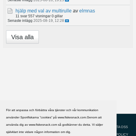
hjälp med val av multirulle
av
elmnas
11 svar
557 visningar
0 gillar
Senaste inlägg
2025-08-19, 12:28
Visa alla
För att anpassa och förbättra våra tjänster och vår kommunikation
använder Sportfiskarna ”cookies” på www.fiskesnack.com.Genom att
HJÄLP
Svenska
använda dig av www.fiskesnack.com så godkänner du detta. Vi säljer
KONTAKTA OSS
självklart inte vidare någon information om dig.
COOKIEPOLICY