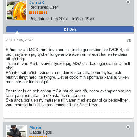
JontaK
Registered User
Reg.datum:
Feb 2007
Inlägg:
1970
Dela
2020-02-06, 20:47
#9
Stämmer att MGX från Revo-seriens tredje generation har IVCB-4, ett
bromssystem jag tycker fungerar bra även om vredet har en tendens
att gå trögt.
Tvärtom vad Morta skriver tycker jag MGX'ens kastegenskaper är helt
okej.
På intet sätt bäst i världen men den kastar lätta beten hyfsat och
relativt långt med lite tyngre. Det är dock min spontana känsla, vilken
man inte bör lita blint på.
Det trillar in en och annan MGX här då och då, nästa exemplar ska jag
ta ut på gräsmattan, testkasta och mäta upp.
Ska ändå börja en ny mätserie till våren med ett par olika betesvikter,
vore hemskt kul att ha med minst ett par äldre Revo.
Morta
Gädda å gös