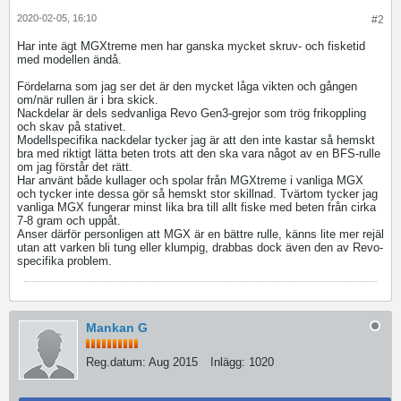
2020-02-05, 16:10
#2
Har inte ägt MGXtreme men har ganska mycket skruv- och fisketid
med modellen ändå.
Fördelarna som jag ser det är den mycket låga vikten och gången
om/när rullen är i bra skick.
Nackdelar är dels sedvanliga Revo Gen3-grejor som trög frikoppling
och skav på stativet.
Modellspecifika nackdelar tycker jag är att den inte kastar så hemskt
bra med riktigt lätta beten trots att den ska vara något av en BFS-rulle
om jag förstår det rätt.
Har använt både kullager och spolar från MGXtreme i vanliga MGX
och tycker inte dessa gör så hemskt stor skillnad. Tvärtom tycker jag
vanliga MGX fungerar minst lika bra till allt fiske med beten från cirka
7-8 gram och uppåt.
Anser därför personligen att MGX är en bättre rulle, känns lite mer rejäl
utan att varken bli tung eller klumpig, drabbas dock även den av Revo-
specifika problem.
Mankan G
Reg.datum:
Aug 2015
Inlägg:
1020