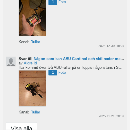
1
Foto
Kanal:
Rullar
2025-12-30, 18:24
Svar till
Någon som kan ABU Cardinal och skillnader mellan äldre rullar?
av
Äldre Id
Har kommit över två ABU-rullar på en loppis någonstans i Sverige. Servat själv nu. Den ena är en klassisk...
1
Foto
Kanal:
Rullar
2025-11-21, 20:37
Visa alla