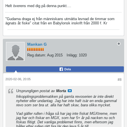
Helt överens med dig på denna punkt....
"Gudarna draga ej från människans utmätta levnad de timmar som
ägnats åt fiske" citat från en Babylonsk inskrift från 2000 f. Kr
Mankan G
Reg.datum:
Aug 2015
Inlägg:
1020
Dela
2020-02-06, 20:05
#8
Ursprungligen postat av
Morta
frikopplingsproblematiken på gamla revoserien är inte direkt
nyheter eller undantag. Jag har inte haft isär en enda gammal
revo som ser bra ut. alla har haft skav, bara olika mycket.
Vad gäller rullen i fråga så har jag inte fiskat MGXtreme, men
jag har och fiskar en MGX, som har 5+ år på nacken nu och
fiskas flitigt. Det vanliga problemet finns, men eftersom jag
håller efter rullen rätt bra lär den leva 5 år till.....