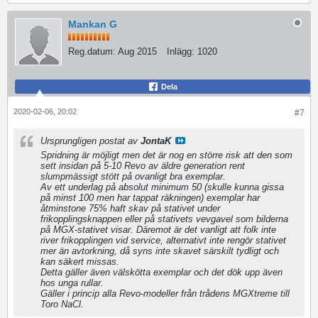
Mankan G
Reg.datum:
Aug 2015
Inlägg:
1020
Dela
2020-02-06, 20:02
#7
Ursprungligen postat av
JontaK
Spridning är möjligt men det är nog en större risk att den som
sett insidan på 5-10 Revo av äldre generation rent
slumpmässigt stött på ovanligt bra exemplar.
Av ett underlag på absolut minimum 50 (skulle kunna gissa
på minst 100 men har tappat räkningen) exemplar har
åtminstone 75% haft skav på stativet under
frikopplingsknappen eller på stativets vevgavel som bilderna
på MGX-stativet visar. Däremot är det vanligt att folk inte
river frikopplingen vid service, alternativt inte rengör stativet
mer än avtorkning, då syns inte skavet särskilt tydligt och
kan säkert missas.
Detta gäller även välskötta exemplar och det dök upp även
hos unga rullar.
Gäller i princip alla Revo-modeller från trådens MGXtreme till
Toro NaCl.