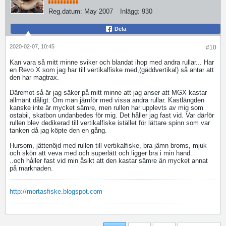
Reg.datum:
May 2007
Inlägg:
930
Dela
2020-02-07, 10:45
#10
Kan vara så mitt minne sviker och blandat ihop med andra rullar... Har
en Revo X som jag har till vertikalfiske med,(gäddvertikal) så antar att
den har magtrax.
Däremot så är jag säker på mitt minne att jag anser att MGX kastar
allmänt dåligt. Om man jämför med vissa andra rullar. Kastlängden
kanske inte är mycket sämre, men rullen har upplevts av mig som
ostabil, skatbon undanbedes för mig. Det håller jag fast vid. Var därför
rullen blev dedikerad till vertikalfiske istället för lättare spinn som var
tanken då jag köpte den en gång.
Hursom, jättenöjd med rullen till vertikalfiske, bra jämn broms, mjuk
och skön att veva med och superlätt och ligger bra i min hand.
..och håller fast vid min åsikt att den kastar sämre än mycket annat
på marknaden.
http://mortasfiske.blogspot.com