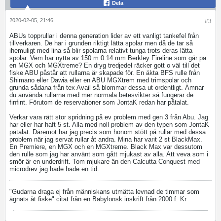
Dela
2020-02-05, 21:46
#3
ABUs topprullar i denna generation lider av ett vanligt tankefel från
tillverkaren. De har i grunden riktigt lätta spolar men då de tar så
ihemuligt med lina så blir spolarna relativt tunga trots deras lätta
spolar. Vem har nytta av 150 m 0.14 mm Berkley Fireline som går på
en MGX och MGXtreme? En dryg tredjedel räcker gott o väl till det
fiske ABU påstår att rullarna är skapade för. En äkta BFS rulle från
Shimano eller Dawia eller en ABU MGXtrem med trimspolar och
grunda sådana från tex Avail så blommar dessa ut ordentligt. Ämnar
du använda rullarna med mer normala betesvikter så fungerar de
finfint. Förutom de reservationer som JontaK redan har påtalat.
Verkar vara rätt stor spridning på ev problem med gen 3 från Abu. Jag
har eller har haft 5 st. Alla med noll problem av den typen som JontaK
påtalat. Däremot har jag precis som honom stött på rullar med dessa
problem när jag servat rullar åt andra. Mina har varit 2 st BlackMax.
En Premiere, en MGX och en MGXtreme. Black Max var dessutom
den rulle som jag har använt som gått mjukast av alla. Att veva som i
smör är en underdrift. Tom mjukare än den Calcutta Conquest med
microdrev jag hade hade en tid.
"Gudarna draga ej från människans utmätta levnad de timmar som
ägnats åt fiske" citat från en Babylonsk inskrift från 2000 f. Kr