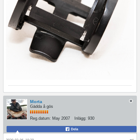
Morta
Gädda å gös
Reg.datum:
May 2007
Inlägg:
930
Dela
2020-02-06, 10:23