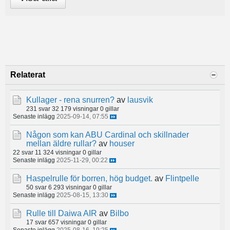
Relaterat
Kullager - rena snurren?
av
lausvik
231 svar
32 179 visningar
0 gillar
Senaste inlägg
2025-09-14, 07:55
Någon som kan ABU Cardinal och skillnader
mellan äldre rullar?
av
houser
22 svar
11 324 visningar
0 gillar
Senaste inlägg
2025-11-29, 00:22
Haspelrulle för borren, hög budget.
av
Flintpelle
50 svar
6 293 visningar
0 gillar
Senaste inlägg
2025-08-15, 13:30
Rulle till Daiwa AIR
av
Bilbo
17 svar
657 visningar
0 gillar
Senaste inlägg
2025-08-16, 19:25