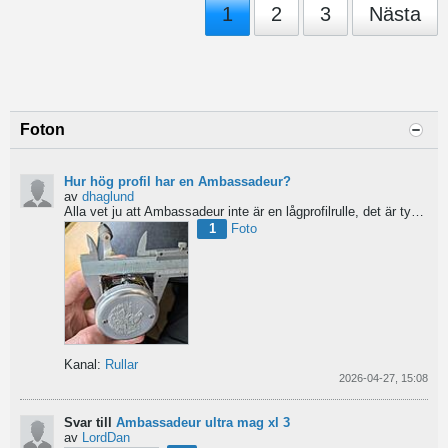
1
2
3
Nästa
Foton
Hur hög profil har en Ambassadeur?
av
dhaglund
Alla vet ju att Ambassadeur inte är en lågprofilrulle, det är tydligt. Men hur hög profil har de egentligen?...
1
Foto
Kanal:
Rullar
2026-04-27, 15:08
Svar till
Ambassadeur ultra mag xl 3
av
LordDan