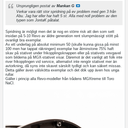
Ursprungligen postat av
Mankan G
Verkar vara rätt stor spridning på ev problem med gen 3 från
Abu. Jag har eller har haft 5 st. Alla med noll problem av den
typen som JontaK påtalat.
Spridning är möjligt men det är nog en större risk att den som sett
insidan på 5-10 Revo av äldre generation rent slumpmässigt stött på
ovanligt bra exemplar.
Av ett underlag på absolut minimum 50 (skulle kunna gissa på minst
100 men har tappat räkningen) exemplar har åtminstone 75% haft
skav på stativet under frikopplingsknappen eller på stativets vevgavel
som bilderna på MGX-stativet visar. Däremot är det vanligt att folk inte
river frikopplingen vid service, alternativt inte rengör stativet mer än
avtorkning, då syns inte skavet särskilt tydligt och kan säkert missas.
Detta gäller även välskötta exemplar och det dök upp även hos unga
rullar.
Gäller i princip alla Revo-modeller från trådens MGXtreme till Toro
NaCl.