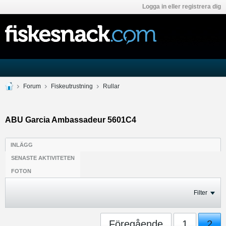
Logga in eller registrera dig
Forum
Fiskeutrustning
Rullar
ABU Garcia Ambassadeur 5601C4
INLÄGG
SENASTE AKTIVITETEN
FOTON
Filter
Föregående
1
2