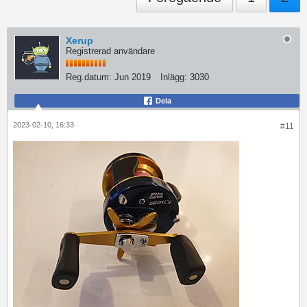
Xerup
Registrerad användare
Reg.datum:
Jun 2019
Inlägg:
3030
Dela
2023-02-10, 16:33
#11