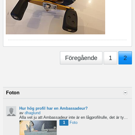
Föregående
1
2
Foton
Hur hög profil har en Ambassadeur?
av
dhaglund
Alla vet ju att Ambassadeur inte är en lågprofilrulle, det är tydligt. Men hur hög profil har de egentligen?...
1
Foto