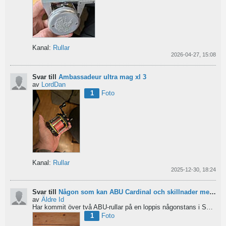
Kanal:
Rullar
2026-04-27, 15:08
Svar till
Ambassadeur ultra mag xl 3
av
LordDan
1
Foto
Kanal:
Rullar
2025-12-30, 18:24
Svar till
Någon som kan ABU Cardinal och skillnader mellan äldre rullar?
av
Äldre Id
Har kommit över två ABU-rullar på en loppis någonstans i Sverige. Servat själv nu. Den ena är en klassisk...
1
Foto