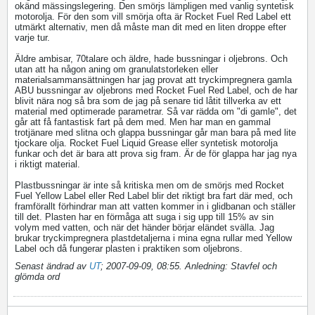
okänd mässingslegering. Den smörjs lämpligen med vanlig syntetisk
motorolja. För den som vill smörja ofta är Rocket Fuel Red Label ett
utmärkt alternativ, men då måste man dit med en liten droppe efter
varje tur.
Äldre ambisar, 70talare och äldre, hade bussningar i oljebrons. Och
utan att ha någon aning om granulatstorleken eller
materialsammansättningen har jag provat att tryckimpregnera gamla
ABU bussningar av oljebrons med Rocket Fuel Red Label, och de har
blivit nära nog så bra som de jag på senare tid låtit tillverka av ett
material med optimerade parametrar. Så var rädda om "di gamle", det
går att få fantastisk fart på dem med. Men har man en gammal
trotjänare med slitna och glappa bussningar går man bara på med lite
tjockare olja. Rocket Fuel Liquid Grease eller syntetisk motorolja
funkar och det är bara att prova sig fram. Är de för glappa har jag nya
i riktigt material.
Plastbussningar är inte så kritiska men om de smörjs med Rocket
Fuel Yellow Label eller Red Label blir det riktigt bra fart där med, och
framförallt förhindrar man att vatten kommer in i glidbanan och ställer
till det. Plasten har en förmåga att suga i sig upp till 15% av sin
volym med vatten, och när det händer börjar eländet svälla. Jag
brukar tryckimpregnera plastdetaljerna i mina egna rullar med Yellow
Label och då fungerar plasten i praktiken som oljebrons.
Senast ändrad av
UT
;
2007-09-09, 08:55
.
Anledning:
Stavfel och
glömda ord