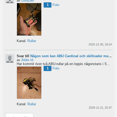
av
LordDan
1
Foto
Kanal:
Rullar
2025-12-30, 18:24
Svar till
Någon som kan ABU Cardinal och skillnader mellan äldre rullar?
av
Äldre Id
Har kommit över två ABU-rullar på en loppis någonstans i Sverige. Servat själv nu. Den ena är en klassisk...
1
Foto
Kanal:
Rullar
2025-11-21, 20:37