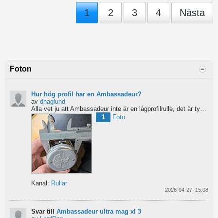
1
2
3
4
Nästa
Foton
Hur hög profil har en Ambassadeur?
av
dhaglund
Alla vet ju att Ambassadeur inte är en lågprofilrulle, det är tydligt. Men hur hög profil har de egentligen?...
1
Foto
Kanal:
Rullar
2026-04-27, 15:08
Svar till
Ambassadeur ultra mag xl 3