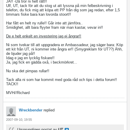
JA!! -Då tror ni helt rätt!!
Ulf, UT, tack för att du stog ut att lyssna på min felbeskrivning i
telefon, du fick mig att köpa ett PP från dig som jag redan, efter 1,5
timmars fiske bara kan lovorda stoort!!
Har fått en helt ny rulle!! Går inte att jämföra..
Smidighet, allt bara flyyter fram när man kastar, vevar in!!
De e helt enkelt en investering jag ej ångrar!!
Ni som tvekar till att uppgradera er Ambassadeur, jag säger bara: Köp
ett kit från UT, ni kommer inte ångra er!! (Smygreklam för UT??) Ähh,
de bjuder jag på!!
Idag e jag en lycklig fiskare!!
Ja, jag fick en gädda oxå, i beckmörkret...
Nu ska det pimpas rullar!!
Tack alla ni som har kommit med goda råd och tips i detta forum!!
TACK!!
MVH//Richard
Wreckbender
replied
2007-09-10, 19:55
Ursprungligen postat av
UT