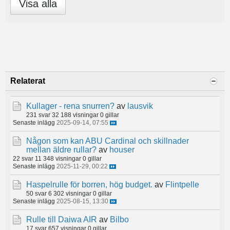
Visa alla
Relaterat
Kullager - rena snurren?
av
lausvik
231 svar
32 188 visningar
0 gillar
Senaste inlägg
2025-09-14, 07:55
Någon som kan ABU Cardinal och skillnader
mellan äldre rullar?
av
houser
22 svar
11 348 visningar
0 gillar
Senaste inlägg
2025-11-29, 00:22
Haspelrulle för borren, hög budget.
av
Flintpelle
50 svar
6 302 visningar
0 gillar
Senaste inlägg
2025-08-15, 13:30
Rulle till Daiwa AIR
av
Bilbo
17 svar
657 visningar
0 gillar