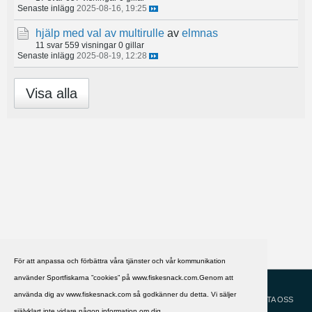
Senaste inlägg
2025-08-16, 19:25
hjälp med val av multirulle
av
elmnas
11 svar
559 visningar
0 gillar
Senaste inlägg
2025-08-19, 12:28
Visa alla
För att anpassa och förbättra våra tjänster och vår kommunikation
använder Sportfiskarna ”cookies” på www.fiskesnack.com.Genom att
HJÄLP
Svenska
använda dig av www.fiskesnack.com så godkänner du detta. Vi säljer
KONTAKTA OSS
självklart inte vidare någon information om dig.