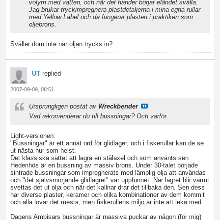
volym med vatten, och när det händer börjar eländet svälla.
Jag brukar tryckimpregnera plastdetaljerna i mina egna rullar
med Yellow Label och då fungerar plasten i praktiken som
oljebrons.
Sväller dom inte när oljan trycks in?
UT
replied
2007-09-09, 08:51
Ursprungligen postat av
Wreckbender
Vad rekomenderar du till bussningar? Och varför.
Light-versionen:
"Bussningar" är ett annat ord för glidlager, och i fiskerullar kan de se
ut nästa hur som helst.
Det klassiska sättet att lagra en stålaxel och som använts sen
Hedenhös är en bussning av massiv brons. Under 30-talet började
sintrade bussningar som impregnerats med lämplig olja att användas
och "det självsmörjande glidlagret" var uppfunnet. När lagret blir varmt
svettas det ut olja och när det kallnar drar det tillbaka den. Sen dess
har diverse plaster, keramer och olika kombinationer av dem kommit
och alla lovar det mesta, men fiskerullens miljö är inte att leka med.
Dagens Ambisars bussningar är massiva puckar av någon (för mig)