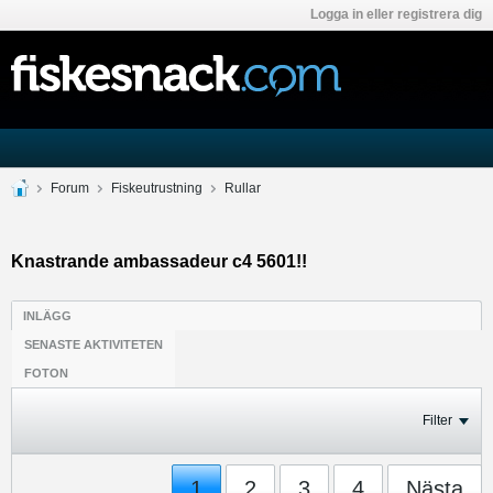
Logga in eller registrera dig
Forum
Fiskeutrustning
Rullar
Knastrande ambassadeur c4 5601!!
INLÄGG
SENASTE AKTIVITETEN
FOTON
Filter
1
2
3
4
Nästa