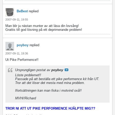
BeBest
replied
2007-09-11, 19:55
Man blir ju nästan munter av att läsa din lovsång!
Grattis till god lösning på ett deprimerande problem!
poyboy
replied
2007-09-11, 19:36
Ut Pike Performence!!
Ursprungligen postat av
poyboy
Löste problemet!!
Passade på att beställa ett pike performence kit från UT.
Tror att det löser det mesta med mina problem.
Ifortsättningen kan man fiska i motvind oxå
!!
MVH//Richard
TROR NI ATT UT PIKE PERFORMENCE HJÄLPTE MIG??