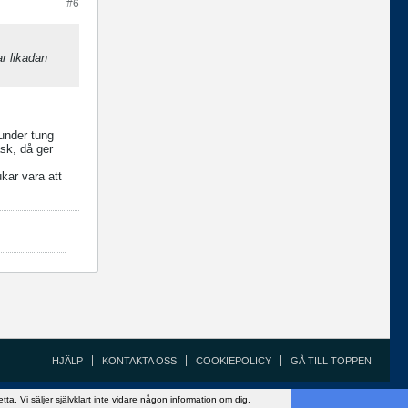
#6
r likadan
 under tung
sk, då ger
kar vara att
HJÄLP
KONTAKTA OSS
COOKIEPOLICY
GÅ TILL TOPPEN
Copyright ©2002 - 2021, FiskeSnack.com. Grundad 2002 av Anders Bergman.
 Vi säljer självklart inte vidare någon information om dig.