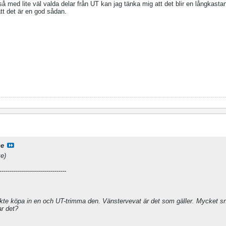
 så med lite väl valda delar från UT kan jag tänka mig att det blir en långkasta
tt det är en god sådan.
ne
ke)
---------------------------------
kte köpa in en och UT-trimma den. Vänstervevat är det som gäller. Mycket 
ar det?