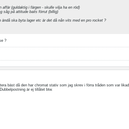
affär (guldaktig i färgen - skulle vilja ha en röd)
såg på attitude baits förrut (billig)
 ändå ska byta lager etc är det då nån vits med en pro rocket ?
se ?
era bäst då den har chromat stativ som jag skrev i förra tråden som var lik
ubbelpostning är ej tillåtet btw.