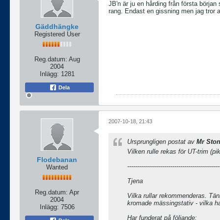
JB'n är ju en hårding från första början
rang. Endast en gissning men jag tror a
Gäddhängke
Registered User
Reg.datum:
Aug
2004
Inlägg:
1281
Dela
2007-10-18, 21:43
Ursprungligen postat av
Mr Sto
Vilken rulle rekas för UT-trim (pi
Flodebanan
-----------------------------------------------
Wanted
Tjena
Reg.datum:
Apr
Vilka rullar rekommenderas. Tän
2004
kromade mässingstativ - vilka h
Inlägg:
7506
Har funderat på följande: