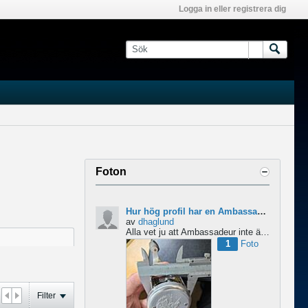
Logga in eller registrera dig
Foton
Hur hög profil har en Ambassadeur?
av
dhaglund
Alla vet ju att Ambassadeur inte är en lågprofilrulle, det är tydligt. Men hur hög profil har de egentligen?...
1
Foto
Filter