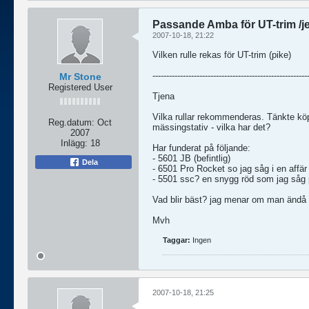
Passande Amba för UT-trim /je
2007-10-18, 21:22
Vilken rulle rekas för UT-trim (pike)
--------------------------------------------------------
Mr Stone
Registered User
Tjena
Vilka rullar rekommenderas. Tänkte kö
Reg.datum:
Oct
mässingstativ - vilka har det?
2007
Inlägg:
18
Har funderat på följande:
- 5601 JB (befintlig)
Dela
- 6501 Pro Rocket so jag såg i en affär (
- 5501 ssc? en snygg röd som jag såg på 
Vad blir bäst? jag menar om man ändå s
Mvh
Taggar:
Ingen
2007-10-18, 21:25