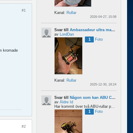
#1
Kanal:
Rullar
2026-04-27, 15:08
Svar till
Ambassadeur ultra mag xl 3
av
LordDan
1
Foto
om kromade
Kanal:
Rullar
2025-12-30, 18:24
Svar till
Någon som kan ABU Cardinal och skillnader mellan äldre rullar?
av
Äldre Id
Har kommit över två ABU-rullar på en loppis någonstans i Sverige. Servat själv nu. Den ena är en klassisk...
1
Foto
#2