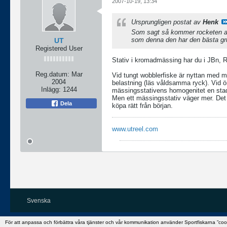
2007-10-19, 13:34
Ursprungligen postat av
Henk
Som sagt så kommer rocketen att
som denna den har den bästa grun
UT
Registered User
Stativ i kromadmässing har du i JBn, Ro
Reg.datum:
Mar
Vid tungt wobblerfiske är nyttan med mä
2004
belastning (läs våldsamma ryck). Vid ö
Inlägg:
1244
mässingsstativens homogenitet en stadi
Men ett mässingsstativ väger mer. Det 
Dela
köpa rätt från början.
www.utreel.com
Svenska
För att anpassa och förbättra våra tjänster och vår kommunikation använder Sportfiskarna ”co