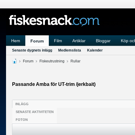
Hem
Film
Artiklar
Bloggar
Köp och
Forum
Senaste dygnets inlägg
Medlemslista
Kalender
Forum
Fiskeutrustning
Rullar
Passande Amba för UT-trim /jerkbait)
INLÄGG
SENASTE AKTIVITETEN
FOTON