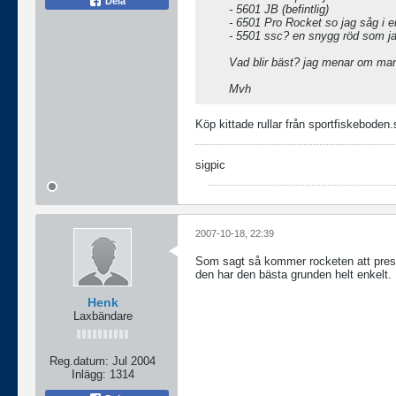
Dela
- 5601 JB (befintlig)
- 6501 Pro Rocket so jag såg i en 
- 5501 ssc? en snygg röd som jag 
Vad blir bäst? jag menar om man
Mvh
Köp kittade rullar från sportfiskeboden.
sigpic
2007-10-18, 22:39
Som sagt så kommer rocketen att prest
den har den bästa grunden helt enkelt. D
Henk
Laxbändare
Reg.datum:
Jul 2004
Inlägg:
1314