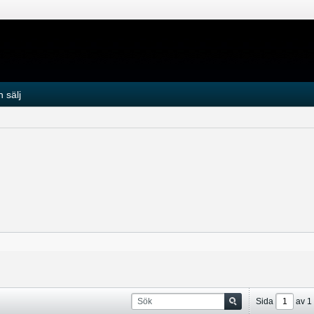
 sälj
Sida
av
1