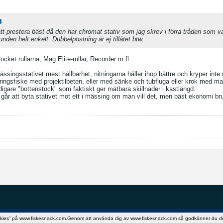
 prestera bäst då den har chromat stativ som jag skrev i förra tråden som va
den helt enkelt. Dubbelpostning är ej tillåtet btw.
cket rullarna, Mag Elite-rullar, Recorder m.fl.
ssingsstativet mest hållbarhet, nitningarna håller ihop bättre och kryper inte
ringsfiske med projektilbeten, eller med sänke och tubfluga eller krok med ma
gare "bottenstock" som faktiskt ger mätbara skillnader i kastlängd.
går att byta stativet mot ett i mässing om man vill det, men bäst ekonomi bru
okies” på www.fiskesnack.com.Genom att använda dig av www.fiskesnack.com så godkänner du detta.