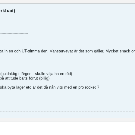
rkbait)
------------------------
pa in en och UT-trimma den. Vänstervevat är det som gäller. Mycket snack 
guldaktig i färgen - skulle vilja ha en röd)
attitude baits förrut (billig)
ka byta lager etc är det då nån vits med en pro rocket ?