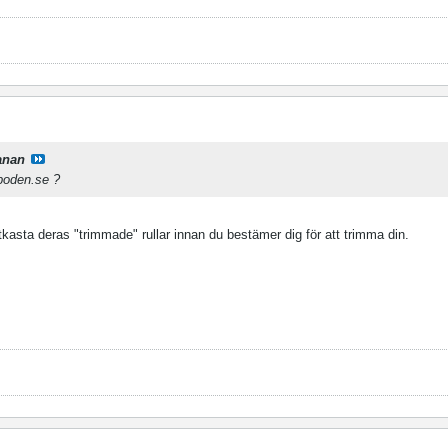
anan
eboden.se ?
tkasta deras "trimmade" rullar innan du bestämer dig för att trimma din.