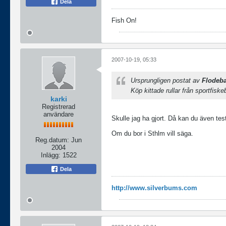
Dela
Fish On!
2007-10-19, 05:33
Ursprungligen postat av
Flodeb
Köp kittade rullar från sportfisk
karki
Registrerad
användare
Skulle jag ha gjort. Då kan du även tes
Om du bor i Sthlm vill säga.
Reg.datum:
Jun
2004
Inlägg:
1522
Dela
http://www.silverbums.com