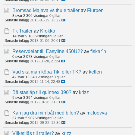
Bromsad Majava vs thule trailer
av
Flurpen
3 svar
2 306 visningar
0 gillar
Senaste inlägg
2013-01-19, 13:22
Tk Trailer
av
Krokko
14 svar
9 183 visningar
0 gillar
Senaste inlägg
2013-01-06, 20:01
Reservdelar till Easyline 450U??
av
fiskar´n
0 svar
2 073 visningar
0 gillar
Senaste inlägg
2012-11-28, 21:24
Vad ska man köpa Tiki eller TK?
av
kellen
42 svar
13 348 visningar
0 gillar
Senaste inlägg
2012-11-14, 22:48
Bålstasläp till quintrex 390?
av
krizz
9 svar
3 394 visningar
0 gillar
Senaste inlägg
2012-10-18, 21:31
Kan jag dra min båt med bilen?
av
mcfoevva
37 svar
5 902 visningar
0 gillar
Senaste inlägg
2012-09-22, 12:36
Vilket lås till trailer?
av
krizz