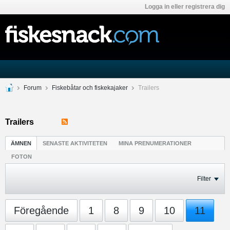
Logga in eller registrera dig
Forum
Fiskebåtar och fiskekajaker
Trailers
Trailers
ÄMNEN
SENASTE AKTIVITETEN
MINA PRENUMERATIONER
FOTON
Filter
Föregående
1
8
9
10
11