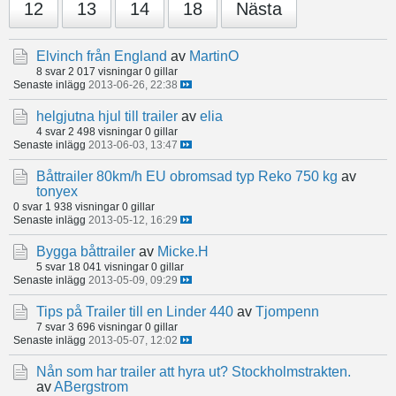
12
13
14
18
Nästa
Elvinch från England
av
MartinO
8 svar
2 017 visningar
0 gillar
Senaste inlägg
2013-06-26, 22:38
helgjutna hjul till trailer
av
elia
4 svar
2 498 visningar
0 gillar
Senaste inlägg
2013-06-03, 13:47
Båttrailer 80km/h EU obromsad typ Reko 750 kg
av
tonyex
0 svar
1 938 visningar
0 gillar
Senaste inlägg
2013-05-12, 16:29
Bygga båttrailer
av
Micke.H
5 svar
18 041 visningar
0 gillar
Senaste inlägg
2013-05-09, 09:29
Tips på Trailer till en Linder 440
av
Tjompenn
7 svar
3 696 visningar
0 gillar
Senaste inlägg
2013-05-07, 12:02
Nån som har trailer att hyra ut? Stockholmstrakten.
av
ABergstrom