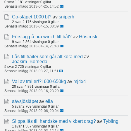
0 svar
1 181 visningar
0 gillar
Senaste inlägg
2013-04-25, 14:52
Co-släpet 1000 bt?
av
sniperh
2 svar
2 175 visningar
0 gillar
Senaste inlägg
2013-04-15, 08:39
Förslag på bra winch till båt?
av
Höstrusk
9 svar
2 864 visningar
0 gillar
Senaste inlägg
2013-04-14, 21:48
Lås till trailer som går att köra med
av
Joakim_Bornedal
5 svar
2 725 visningar
0 gillar
Senaste inlägg
2013-03-27, 11:51
Val av trailer!?i 600-650kg
av
mj4x4
20 svar
4 891 visningar
0 gillar
Senaste inlägg
2013-03-16, 23:29
sävsjösläpet
av
elia
5 svar
2 709 visningar
0 gillar
Senaste inlägg
2013-02-06, 20:04
Slippa lås till handske med vikbart drag?
av
Tybling
1 svar
1 587 visningar
0 gillar
Senaste inlägg
2013-02-03, 12:14