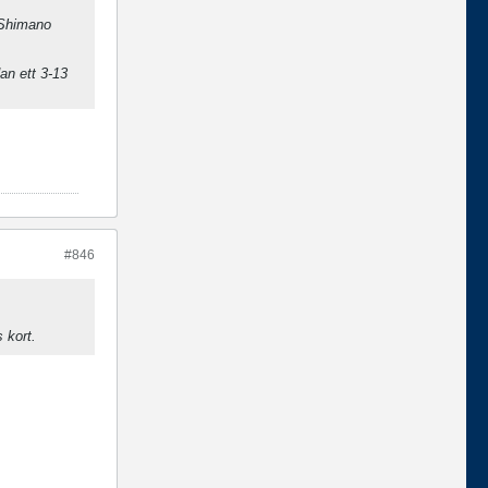
t Shimano
an ett 3-13
#846
 kort.