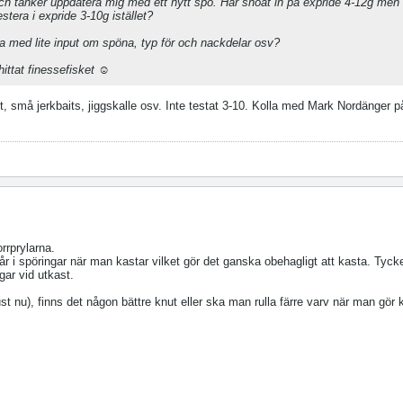
och tänker uppdatera mig med ett nytt spö. Har snöat in på expride 4-12g men ä
tera i expride 3-10g istället?
 med lite input om spöna, typ för och nackdelar osv?
ttat finessefisket ☺️
ot, små jerkbaits, jiggskalle osv. Inte testat 3-10. Kolla med Mark Nordänger p
orrprylarna.
r i spöringar när man kastar vilket gör det ganska obehagligt att kasta. Tycke
gar vid utkast.
 nu), finns det någon bättre knut eller ska man rulla färre varv när man gör 