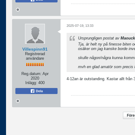
2025-07-19, 13:33
Ursprungligen postat av
Maouck
Tja, är helt ny på finesse biten 
osäker om jag kanske borde inves
Villespinn91
Registrerad
skulle någon/några kunna komma
användare
mvh en glad amatör som precis hi
Reg.datum:
Apr
2020
4-12an är outstanding. Kastar allt från 3g
Inlägg:
400
Dela
För