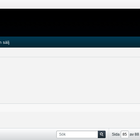
 sälj
Sida
av
88