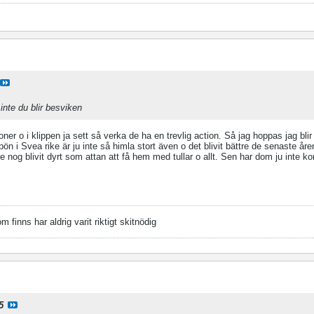
 inte du blir besviken
ioner o i klippen ja sett så verka de ha en trevlig action. Så jag hoppas jag bli
pön i Svea rike är ju inte så himla stort även o det blivit bättre de senaste åren
 nog blivit dyrt som attan att få hem med tullar o allt. Sen har dom ju inte k
finns har aldrig varit riktigt skitnödig
5