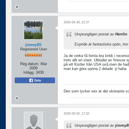
2025-04-30, 22:37
Ursprungligen postat av
Herrlin
Expride är fantastiska spön, tror
jimmy85
Registered User
Ja de verka få himla bra kritik i recens
trots allt en slant. Utbudet av finesse s
Reg.datum:
Mar
på ett Kistler från USA oxå,men de hade
2009
man kan göra spöna 2 delade :p haha
Inlägg:
3430
Dela
Den som tycker sex är det skönaste som 
2025-05-02, 17:32
Ursprungligen postat av
jimmy8