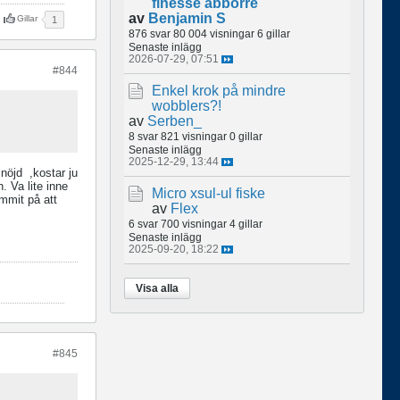
finesse abborre
av
Benjamin S
Gillar
1
876 svar
80 004 visningar
6 gillar
Senaste inlägg
2026-07-29, 07:51
#844
Enkel krok på mindre
wobblers?!
av
Serben_
8 svar
821 visningar
0 gillar
Senaste inlägg
2025-12-29, 13:44
r nöjd
,kostar ju
. Va lite inne
Micro xsul-ul fiske
ommit på att
av
Flex
6 svar
700 visningar
4 gillar
Senaste inlägg
2025-09-20, 18:22
Visa alla
#845