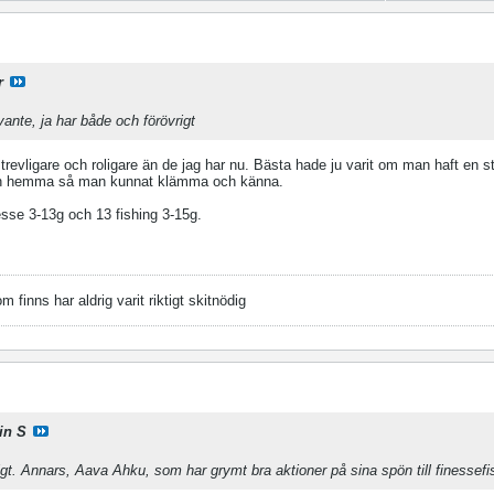
r
vante, ja har både och förövrigt
trevligare och roligare än de jag har nu. Bästa hade ju varit om man haft en st
pön hemma så man kunnat klämma och känna.
esse 3-13g och 13 fishing 3-15g.
finns har aldrig varit riktigt skitnödig
in S
igt. Annars, Aava Ahku, som har grymt bra aktioner på sina spön till finessefi