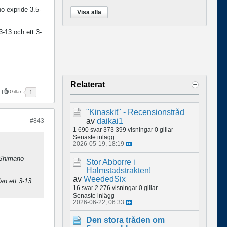
no expride 3.5-
Visa alla
3-13 och ett 3-
Relaterat
Gillar
1
"Kinaskit" - Recensionstråd
av
daikai1
#843
1 690 svar
373 399 visningar
0 gillar
Senaste inlägg
2026-05-19, 18:19
t Shimano
Stor Abborre i
Halmstadstrakten!
av
WeededSix
an ett 3-13
16 svar
2 276 visningar
0 gillar
Senaste inlägg
2026-06-22, 06:33
Den stora tråden om