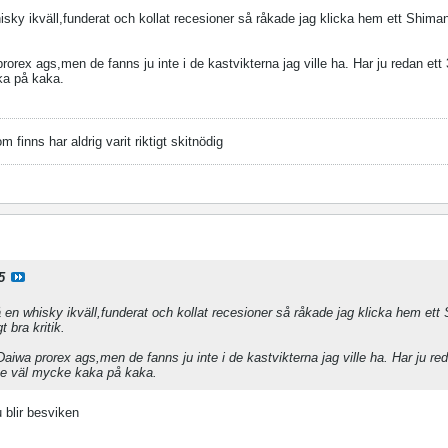
 whisky ikväll,funderat och kollat recesioner så råkade jag klicka hem ett Shima
ex ags,men de fanns ju inte i de kastvikterna jag ville ha. Har ju redan ett 
ka på kaka.
finns har aldrig varit riktigt skitnödig
5
e på en whisky ikväll,funderat och kollat recesioner så råkade jag klicka hem et
t bra kritik.
wa prorex ags,men de fanns ju inte i de kastvikterna jag ville ha. Har ju red
lite väl mycke kaka på kaka.
u blir besviken