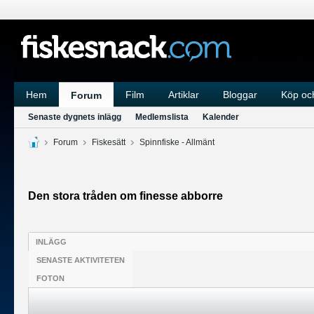
Hem
Film
Artiklar
Bloggar
Köp och
Forum
Senaste dygnets inlägg
Medlemslista
Kalender
Forum
Fiskesätt
Spinnfiske - Allmänt
Den stora tråden om finesse abborre
INLÄGG
SENASTE AKTIVITETEN
FOTON