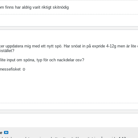
finns har aldrig varit riktigt skitnödig
nker uppdatera mig med ett nytt spö. Har snöat in på expride 4-12g men är lite
istället?
te input om spöna, typ för och nackdelar osv?
inessefisket ☺️
e