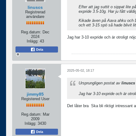
Efter att jag suttit o sippat lit
linuscs
expride 3.5-10g. Har ju fått väldig
Registrerad
användare
Kikade även på Aava ahku och Dai
och ett 3-15 spö så hade blivit 
Reg.datum:
Dec
2024
Jag har 3-10 expride och är otroligt nöj
Inlägg:
43
Dela
2025-05-02, 18:17
Ursprungligen postat av
linuscs
Jag har 3-10 expride och är otrol
jimmy85
Registered User
Det låter bra
Ska bli riktigt intressant 
Reg.datum:
Mar
2009
Inlägg:
3430
Dela