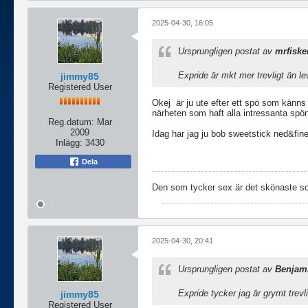
2025-04-30, 16:05
Ursprungligen postat av
mrfiske
Expride är mkt mer trevligt än le
jimmy85
Registered User
Okej
är ju ute efter ett spö som känns 
närheten som haft alla intressanta s
Reg.datum:
Mar
2009
Idag har jag ju bob sweetstick ned&fin
Inlägg:
3430
Dela
Den som tycker sex är det skönaste som 
2025-04-30, 20:41
Ursprungligen postat av
Benjam
Expride tycker jag är grymt trevl
jimmy85
Registered User