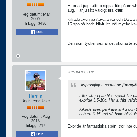
Efter att jag suttit o sippat lite på en
10g. Har ju fått väldigt bra kritik.
Reg.datum:
Mar
2009
Kikade även på Aava ahku och Daiwa pror
Inlägg:
3430
15 spö så hade blivit lite väl mycke ka
Dela
Den som tycker sex är det skönaste som 
2025-04-30, 21:31
Ursprungligen postat av
jimmy8
Efter att jag suttit o sippat lit
Herrlin
expride 3.5-10g. Har ju fått väldig
Registered User
Kikade även på Aava ahku och Dai
och ett 3-15 spö så hade blivit 
Reg.datum:
Aug
2016
Inlägg:
217
Expride är fantastiska spön, tror inte d
Dela