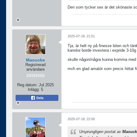
Den som tycker sex är det skönaste som 
2025-07-18, 21:51
Tja, är helt ny på finesse biten och tä
kanske borde investera i expride 3-10g 
skulle någon/några kunna komma med li
Maoucke
Registrerad
mvh en glad amatör som precis hittat f
användare
Reg.datum:
Jul 2025
Inlägg:
5
Dela
2025-07-18, 22:00
Ursprungligen postat av
Maouck