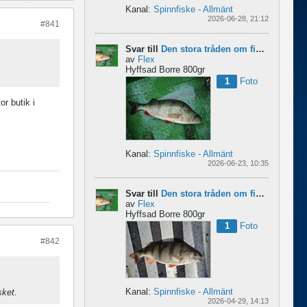
Kanal:
Spinnfiske - Allmänt
2026-06-28, 21:12
#841
Svar till
Den stora tråden om finesse abborre
av
Flex
Hyffsad Borre 800gr
1
Foto
or butik i
Kanal:
Spinnfiske - Allmänt
2026-06-23, 10:35
Svar till
Den stora tråden om finesse abborre
av
Flex
Hyffsad Borre 800gr
1
Foto
#842
Kanal:
Spinnfiske - Allmänt
sket.
2026-04-29, 14:13