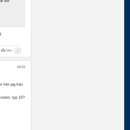
r lite
å
Gillar
1
#849
r inte jag kan
knuten, typ 10?