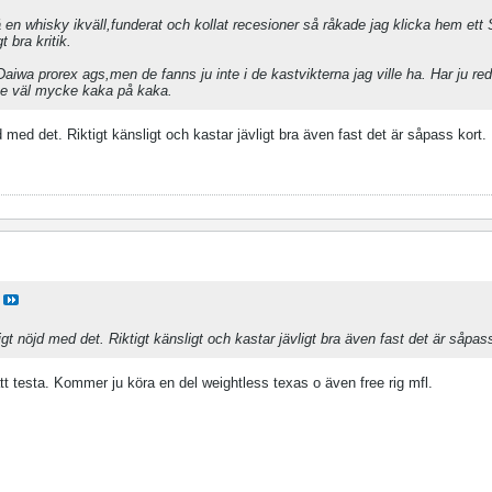
e på en whisky ikväll,funderat och kollat recesioner så råkade jag klicka hem et
t bra kritik.
wa prorex ags,men de fanns ju inte i de kastvikterna jag ville ha. Har ju red
lite väl mycke kaka på kaka.
d med det. Riktigt känsligt och kastar jävligt bra även fast det är såpass kort.
igt nöjd med det. Riktigt känsligt och kastar jävligt bra även fast det är såpass
att testa. Kommer ju köra en del weightless texas o även free rig mfl.