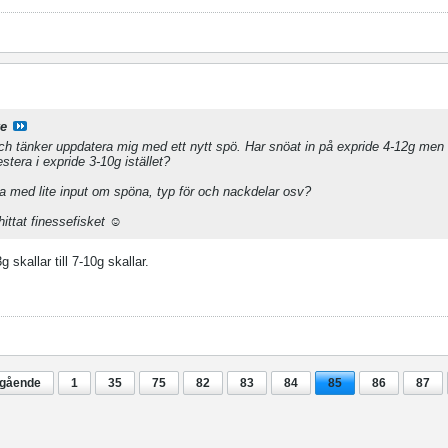
e
och tänker uppdatera mig med ett nytt spö. Har snöat in på expride 4-12g men ä
tera i expride 3-10g istället?
 med lite input om spöna, typ för och nackdelar osv?
ttat finessefisket ☺️
 skallar till 7-10g skallar.
egående
1
35
75
82
83
84
85
86
87