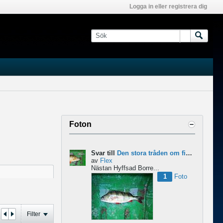
Logga in eller registrera dig
Foton
Svar till
Den stora tråden om finesse abborre
av
Flex
Nästan Hyffsad Borre...
1
Foto
Filter