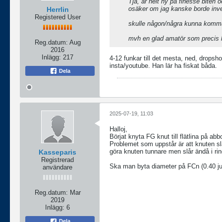
Tja, är helt ny på finesse biten 
osäker om jag kanske borde inves
Herrlin
Registered User
skulle någon/några kunna komma
mvh en glad amatör som precis hi
Reg.datum:
Aug
2016
Inlägg:
217
4-12 funkar till det mesta, ned, dropsh
insta/youtube. Han lär ha fiskat båda.
Dela
2025-07-19, 11:03
Halloj,
Börjat knyta FG knut till flätlina på abb
Problemet som uppstår är att knuten slå
göra knuten tunnare men slår ändå i rin
Kasseparis
Registrerad
Ska man byta diameter på FCn (0.40 just
användare
Reg.datum:
Mar
2019
Inlägg:
6
Dela