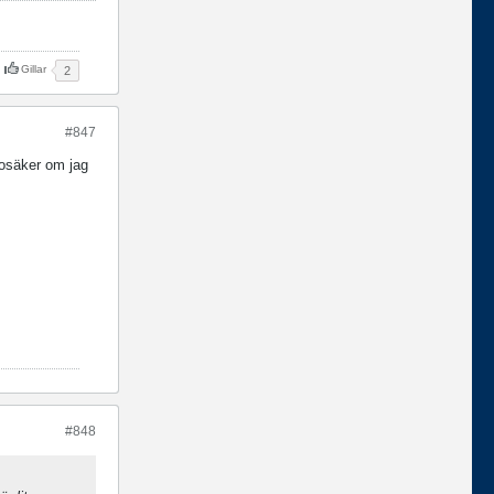
Gillar
2
#847
 osäker om jag
#848