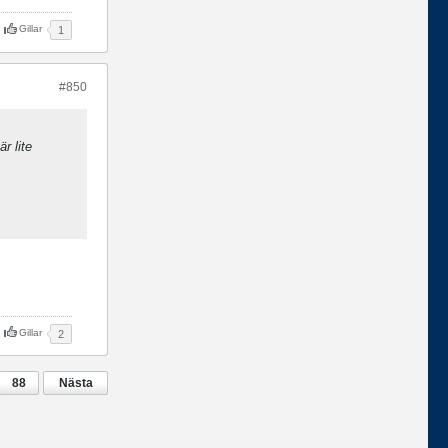
Gillar
1
#850
r lite
Gillar
2
88
Nästa