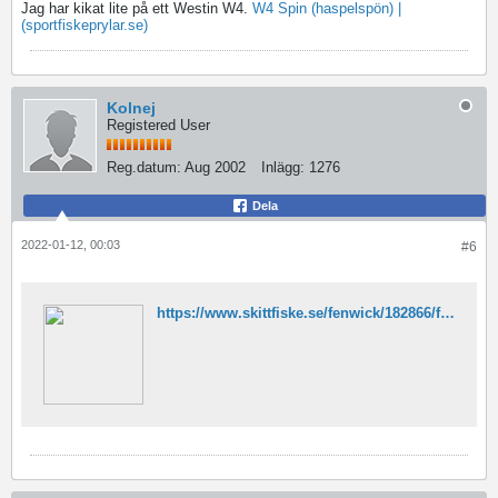
Jag har kikat lite på ett Westin W4.
W4 Spin (haspelspön) |
(sportfiskeprylar.se)
Kolnej
Registered User
Reg.datum:
Aug 2002
Inlägg:
1276
Dela
2022-01-12, 00:03
#6
https://www.skittfiske.se/fenwick/182866/fenwick-ironfeather-iii-10-8-32g-4-delt-haspelstang