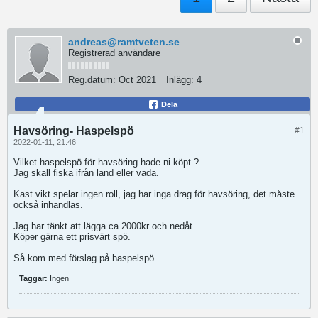
andreas@ramtveten.se
Registrerad användare
Reg.datum:
Oct 2021
Inlägg:
4
Dela
Havsöring- Haspelspö
#1
2022-01-11, 21:46
Vilket haspelspö för havsöring hade ni köpt ?
Jag skall fiska ifrån land eller vada.
Kast vikt spelar ingen roll, jag har inga drag för havsöring, det måste
också inhandlas.
Jag har tänkt att lägga ca 2000kr och nedåt.
Köper gärna ett prisvärt spö.
Så kom med förslag på haspelspö.
Taggar:
Ingen