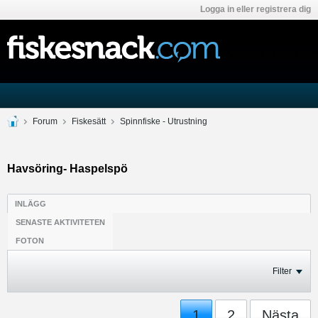
Logga in eller registrera dig
Forum
Fiskesätt
Spinnfiske - Utrustning
Havsöring- Haspelspö
INLÄGG
SENASTE AKTIVITETEN
FOTON
Filter
1
2
Nästa