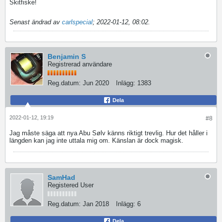
Skitfiske!
Senast ändrad av
carlspecial
;
2022-01-12, 08:02
.
Benjamin S
Registrerad användare
Reg.datum:
Jun 2020
Inlägg:
1383
Dela
2022-01-12, 19:19
#8
Jag måste säga att nya Abu Sølv känns riktigt trevlig. Hur det håller i
längden kan jag inte uttala mig om. Känslan är dock magisk.
SamHad
Registered User
Reg.datum:
Jan 2018
Inlägg:
6
Dela