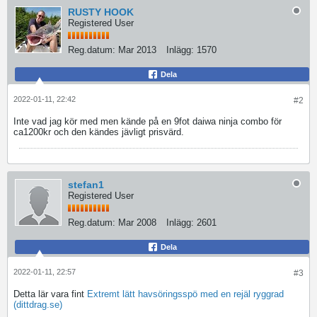
RUSTY HOOK
Registered User
Reg.datum:
Mar 2013
Inlägg:
1570
Dela
2022-01-11, 22:42
#2
Inte vad jag kör med men kände på en 9fot daiwa ninja combo för
ca1200kr och den kändes jävligt prisvärd.
stefan1
Registered User
Reg.datum:
Mar 2008
Inlägg:
2601
Dela
2022-01-11, 22:57
#3
Detta lär vara fint
Extremt lätt havsöringsspö med en rejäl ryggrad
(dittdrag.se)