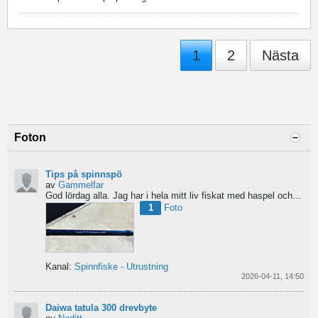
1
2
Nästa
Foton
Tips på spinnspö
av
Gammelfar
God lördag alla.
Jag har i hela mitt liv fiskat med haspel och har för något år sedan hittat min...
1
Foto
Kanal:
Spinnfiske - Utrustning
2026-04-11, 14:50
Daiwa tatula 300 drevbyte