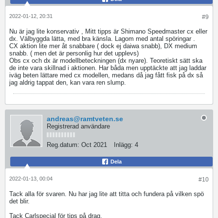
2022-01-12, 20:31
#9
Nu är jag lite konservativ , Mitt tipps är Shimano Speedmaster cx eller
dx. Välbyggda lätta, med bra känsla. Lagom med antal spöringar .
CX aktion lite mer åt snabbare ( dock ej daiwa snabb), DX medium
snabb. ( men det är personlig hur det upplevs)
Obs cx och dx är modellbeteckningen (dx nyare). Teoretiskt sätt ska
de inte vara skillnad i aktionen. Har båda men upptäckte att jag laddar
iväg beten lättare med cx modellen, medans då jag fått fisk på dx så
jag aldrig tappat den, kan vara ren slump.
andreas@ramtveten.se
Registrerad användare
Reg.datum:
Oct 2021
Inlägg:
4
Dela
2022-01-13, 00:04
#10
Tack alla för svaren. Nu har jag lite att titta och fundera på vilken spö
det blir.
Tack Carlspecial för tips på drag.