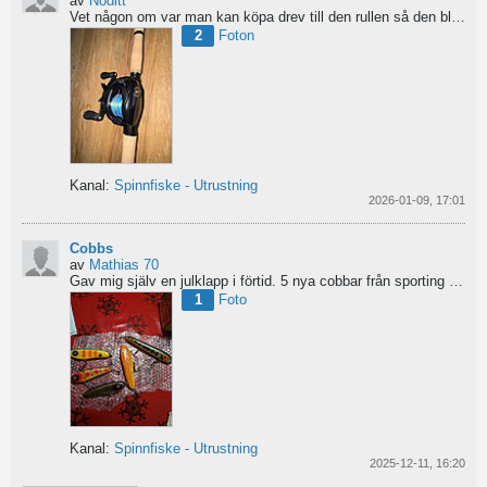
av
Noditt
Vet någon om var man kan köpa drev till den rullen så den blir lågutväxlad har en japansk 8.1 det är...
2
Foton
Kanal:
Spinnfiske - Utrustning
2026-01-09, 17:01
Cobbs
av
Mathias 70
Gav mig själv en julklapp i förtid. 5 nya cobbar från sporting och världens trevligaste Dansk.
1
Foto
Kanal:
Spinnfiske - Utrustning
2025-12-11, 16:20