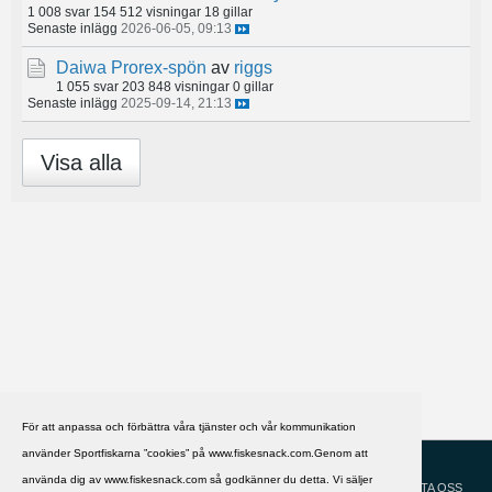
1 008 svar
154 512 visningar
18 gillar
Senaste inlägg
2026-06-05, 09:13
Daiwa Prorex-spön
av
riggs
1 055 svar
203 848 visningar
0 gillar
Senaste inlägg
2025-09-14, 21:13
Visa alla
För att anpassa och förbättra våra tjänster och vår kommunikation
använder Sportfiskarna ”cookies” på www.fiskesnack.com.Genom att
HJÄLP
Svenska
använda dig av www.fiskesnack.com så godkänner du detta. Vi säljer
KONTAKTA OSS