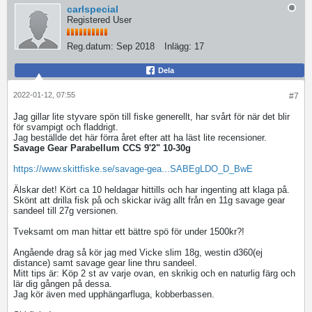
carlspecial
Registered User
Reg.datum:
Sep 2018
Inlägg:
17
Dela
2022-01-12, 07:55
#7
Jag gillar lite styvare spön till fiske generellt, har svårt för när det blir
för svampigt och fladdrigt.
Jag beställde det här förra året efter att ha läst lite recensioner.
Savage Gear Parabellum CCS 9'2" 10-30g
https://www.skittfiske.se/savage-gea...SABEgLDO_D_BwE
Älskar det! Kört ca 10 heldagar hittills och har ingenting att klaga på.
Skönt att drilla fisk på och skickar iväg allt från en 11g savage gear
sandeel till 27g versionen.
Tveksamt om man hittar ett bättre spö för under 1500kr?!
Angående drag så kör jag med Vicke slim 18g, westin d360(ej
distance) samt savage gear line thru sandeel.
Mitt tips är: Köp 2 st av varje ovan, en skrikig och en naturlig färg och
lär dig gången på dessa.
Jag kör även med upphängarfluga, kobberbassen.