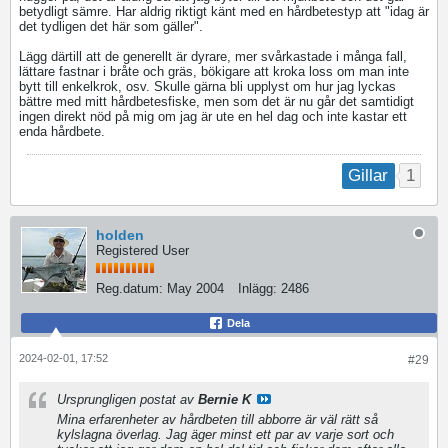
betydligt sämre. Har aldrig riktigt känt med en hårdbetestyp att "idag är
det tydligen det här som gäller".
Lägg därtill att de generellt är dyrare, mer svårkastade i många fall,
lättare fastnar i bråte och gräs, bökigare att kroka loss om man inte
bytt till enkelkrok, osv. Skulle gärna bli upplyst om hur jag lyckas
bättre med mitt hårdbetesfiske, men som det är nu går det samtidigt
ingen direkt nöd på mig om jag är ute en hel dag och inte kastar ett
enda hårdbete.
1
Gillar
holden
Registered User
Reg.datum:
May 2004
Inlägg:
2486
Dela
2024-02-01, 17:52
#29
Ursprungligen postat av
Bernie K
Mina erfarenheter av hårdbeten till abborre är väl rätt så
kylslagna överlag. Jag äger minst ett par av varje sort och