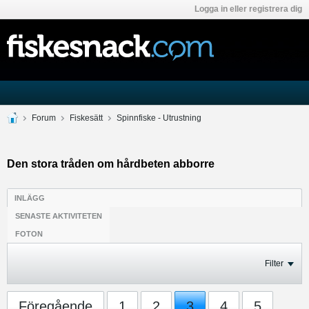
Logga in eller registrera dig
Forum
Fiskesätt
Spinnfiske - Utrustning
Den stora tråden om hårdbeten abborre
INLÄGG
SENASTE AKTIVITETEN
FOTON
Filter
Föregående
1
2
3
4
5