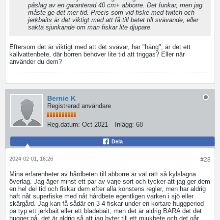
påslag av en garanterad 40 cm+ abborre. Det funkar, men jag
måste ge det mer tid. Precis som vid fiske med twitch och
jerkbaits är det viktigt med att få till betet till svävande, eller
sakta sjunkande om man fiskar lite djupare.
Eftersom det är viktigt med att det svävar, har "häng", är det ett
kallvattenbete, där borren behöver lite tid att triggas? Eller när
använder du dem?
Bernie K
Registrerad användare
Reg.datum:
Oct 2021
Inlägg:
68
Dela
2024-02-01, 16:26
#28
Mina erfarenheter av hårdbeten till abborre är väl rätt så kylslagna
överlag. Jag äger minst ett par av varje sort och tycker att jag ger dem
en hel del tid och fiskar dem efter alla konstens regler, men har aldrig
haft nåt superfiske med nåt hårdbete egentligen varken i sjö eller
skärgård. Jag kan få sådär en 3-4 fiskar under en kortare huggperiod
på typ ett jerkbait eller ett bladebait, men det är aldrig BARA det det
hugger på, det är aldrig så att jag byter till ett mjukbete och det går