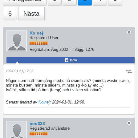
6
Nästa
Kolnej
Registered User
Reg.datum:
Aug 2002
Inlägg:
1276
Dela
2024-01-31, 12:02
#21
Någon som haft framgång med små swimbaits? (minsta westin swim,
minsta bustern, minsta slidern, minsta sg 4-play etc...)
Isåfall, vilken tid på året (temp) och i vilken situation?
Senast ändrad av
Kolnej
;
2024-01-31, 12:08
.
neo333
Registrerad användare