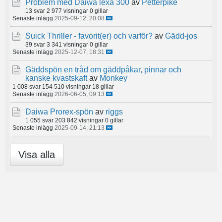
Problem med Daiwa lexa 300
av
Petterpike
13 svar
2 977 visningar
0 gillar
Senaste inlägg
2025-09-12, 20:08
Suick Thriller - favorit(er) och varför?
av
Gädd-jos
39 svar
3 341 visningar
0 gillar
Senaste inlägg
2025-12-07, 18:31
Gäddspön en tråd om gäddpåkar, pinnar och
kanske kvastskaft
av
Monkey
1 008 svar
154 510 visningar
18 gillar
Senaste inlägg
2026-06-05, 09:13
Daiwa Prorex-spön
av
riggs
1 055 svar
203 842 visningar
0 gillar
Senaste inlägg
2025-09-14, 21:13
Visa alla