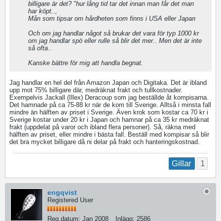
billigare är det? "hur lång tid tar det innan man får det man
har köpt..,
Mån som tipsar om hårdheten som finns i USA eller Japan
Och om jag handlar något så brukar det vara för typ 1000 kr
om jag handlar spö eller rulle så blir det mer.. Men det är inte
så ofta..
Kanske bättre för mig att handla begnat.
Jag handlar en hel del från Amazon Japan och Digitaka. Det är ibland
upp mot 75% billigare där, medräknat frakt och tullkostnader.
Exempelvis Jackall (Illex) Deracoup som jag beställde åt kompisarna.
Det hamnade på ca 75-88 kr när de kom till Sverige. Alltså i minsta fall
mindre än hälften av priset i Sverige. Även krok som kostar ca 70 kr i
Sverige kostar under 20 kr i Japan och hamnar på ca 35 kr medräknat
frakt (uppdelat på varor och ibland flera personer). Så, räkna med
hälften av priset, eller mindre i bästa fall. Beställ med kompisar så blir
det bra mycket billigare då ni delar på frakt och hanteringskostnad.
1
Gillar
engqvist
Registered User
Reg.datum:
Jan 2008
Inlägg:
2586