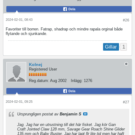
Dela
2024-02-01, 08:43
#26
Favoriter till borren. Fatrap, shadrap och mindre rapala orginal både
flytande och sjunkande.
1
Gillar
Kolnej
Registered User
Reg.datum:
Aug 2002
Inlägg:
1276
Dela
2024-02-01, 09:25
#27
Ursprungligen postat av
Benjamin S
Jag. Jag har en utrustning till det här fisket. Jag kör Gan
Craft Jointed Claw 128 mm, Savage Gear Roach Shine Glider
135 mm och Baby Buster. Jag har lagt flr lite tid men har haft