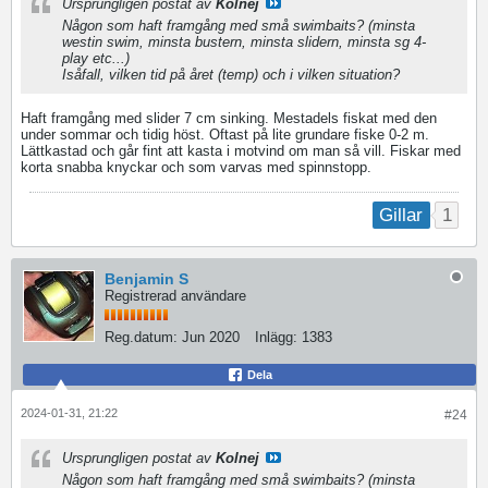
Ursprungligen postat av
Kolnej
Någon som haft framgång med små swimbaits? (minsta
westin swim, minsta bustern, minsta slidern, minsta sg 4-
play etc...)
Isåfall, vilken tid på året (temp) och i vilken situation?
Haft framgång med slider 7 cm sinking. Mestadels fiskat med den
under sommar och tidig höst. Oftast på lite grundare fiske 0-2 m.
Lättkastad och går fint att kasta i motvind om man så vill. Fiskar med
korta snabba knyckar och som varvas med spinnstopp.
1
Gillar
Benjamin S
Registrerad användare
Reg.datum:
Jun 2020
Inlägg:
1383
Dela
2024-01-31, 21:22
#24
Ursprungligen postat av
Kolnej
Någon som haft framgång med små swimbaits? (minsta