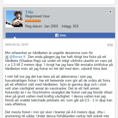
TiSo
Registered User
Reg.datum:
Jan 2003
Inlägg:
815
Dela
2024-02-01, 20:57
#30
Min erfarenhet av hårdbeten är ungefär desamma som för
Bernie K
. Den enda gången jag har haft riktigt bra fiske på ett
hårdbete (Shadow Rap) var under ett tidigt vårfiske utanför en vass på
c:a 1,5 till 2 meters djup. I övrigt har jag bara fått enstaka ströfiskar på
hårdbeten trots att jag fiskar en hel del med dem, särskilt förra året.
I mitt fall tror jag det kan bero på att abborrarna i sjön jag
huvudsakligen fiskar i har ett beteende som gör att de svåra att fiska
på ett effektivt sätt med hårdbeten. Sjön är ganska djup och i stort
sett utan växtlighet annat än vasskanter. Det är ett helt annan
fiskemiljö än t ex Stockholms skärgård där fisket vad jag förstår oftast
sker på grunt vatten med kraftig växtlighet. I dessa vatten kan jag
förstå att snabbt twitchade jerkbaits etc som går på 0,5 - 1 m djup kan
vara effektiva.
Det mesta fisket i min sjö sker i branter på 4-6 meters djup, ofta i
anslutning till uddar. Under dessa förhållanden verkar helt enkelt inte