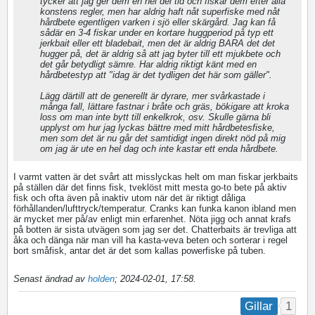
tycker att jag ger dem en hel del tid och fiskar dem efter alla
konstens regler, men har aldrig haft nåt superfiske med nåt
hårdbete egentligen varken i sjö eller skärgård. Jag kan få
sådär en 3-4 fiskar under en kortare huggperiod på typ ett
jerkbait eller ett bladebait, men det är aldrig BARA det det
hugger på, det är aldrig så att jag byter till ett mjukbete och
det går betydligt sämre. Har aldrig riktigt känt med en
hårdbetestyp att "idag är det tydligen det här som gäller".
Lägg därtill att de generellt är dyrare, mer svårkastade i
många fall, lättare fastnar i bråte och gräs, bökigare att kroka
loss om man inte bytt till enkelkrok, osv. Skulle gärna bli
upplyst om hur jag lyckas bättre med mitt hårdbetesfiske,
men som det är nu går det samtidigt ingen direkt nöd på mig
om jag är ute en hel dag och inte kastar ett enda hårdbete.
I varmt vatten är det svårt att misslyckas helt om man fiskar jerkbaits
på ställen där det finns fisk, tveklöst mitt mesta go-to bete på aktiv
fisk och ofta även på inaktiv utom när det är riktigt dåliga
förhållanden/lufttryck/temperatur. Cranks kan funka kanon ibland men
är mycket mer på/av enligt min erfarenhet. Nöta jigg och annat krafs
på botten är sista utvägen som jag ser det. Chatterbaits är trevliga att
åka och dänga när man vill ha kasta-veva beten och sorterar i regel
bort småfisk, antar det är det som kallas powerfiske på tuben.
Senast ändrad av
holden
;
2024-02-01, 17:58
.
1
Gillar