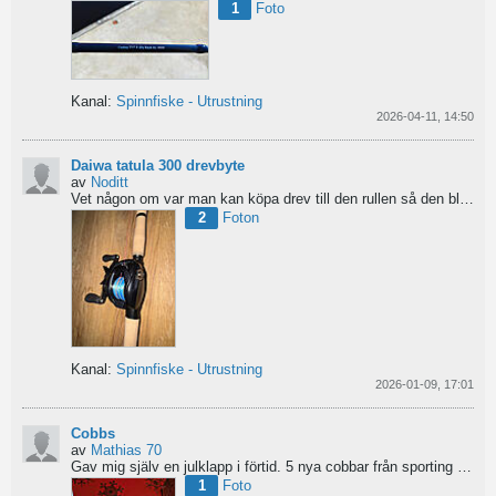
1
Foto
Kanal:
Spinnfiske - Utrustning
2026-04-11, 14:50
Daiwa tatula 300 drevbyte
av
Noditt
Vet någon om var man kan köpa drev till den rullen så den blir lågutväxlad har en japansk 8.1 det är...
2
Foton
Kanal:
Spinnfiske - Utrustning
2026-01-09, 17:01
Cobbs
av
Mathias 70
Gav mig själv en julklapp i förtid. 5 nya cobbar från sporting och världens trevligaste Dansk.
1
Foto