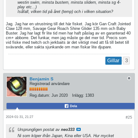
westin swim, minsta bustern, minsta slidern, minsta sg 4-
play etc...)
Isåfall, vilken tid på året (temp) och i vilken situation?
Jag. Jag har en utrustning till det här fisket. Jag kör Gan Craft Jointed
Claw 128 mm, Savage Gear Roach Shine Glider 135 mm och Baby
Buster. Jag har lagt flr lite tid men har haft påslag av en garanterad 40
cm+ abborre. Det funkar, men jag måste ge det mer tid. Precis som
vid fiske med twitch och jerkbaits är det viktigt med att få till betet till
svävande, eller sakta sjunkande om man fiskar lite djupare.
3
Gillar
Benjamin S
Registrerad användare
Reg.datum:
Jun 2020
Inlägg:
1383
Dela
2024-01-31, 21:27
#25
Ursprungligen postat av
neo333
Ni som köper ifrån Japan, Kina eller USA. Hur mycket