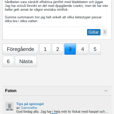
hårdbeten vara särskilt effektiva jämfört med bladebeten och jiggar.
Jag har också försökt en del med djupgående cranks, men de har inte
heller gett annat än någon enstaka ströfisk.
Summa summarum tror jag helt enkelt att olika betestyper passar
olika bra i olika vatten.
3
Gillar
Föregående
1
2
3
4
5
6
Nästa
Foton
Tips på spinnspö
av
Gammelfar
God lördag alla.
Jag har i hela mitt liv fiskat med haspel och har för något år sedan hittat min...