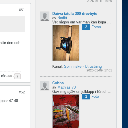
2026-04-11, 14:50
#51
Daiwa tatula 300 drevbyte
av
Noditt
Vet någon om var man kan köpa drev till den rullen så den blir lågutväxlad har en japansk 8.1 det är...
2
Foton
atte den och
Kanal:
Spinnfiske - Utrustning
2026-01-09, 17:01
Gillar
2
Cobbs
av
Mathias 70
Gav mig själv en julklapp i förtid. 5 nya cobbar från sporting och världens trevligaste Dansk.
#52
1
Foto
ippar 47-48