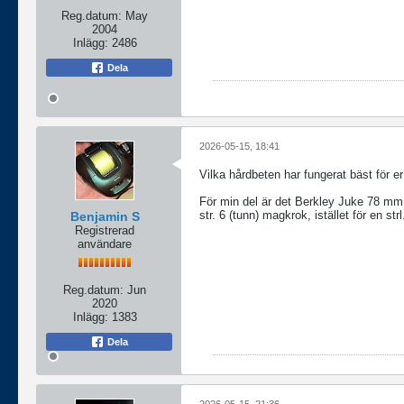
Reg.datum:
May
2004
Inlägg:
2486
Dela
2026-05-15, 18:41
Vilka hårdbeten har fungerat bäst för er i
För min del är det Berkley Juke 78 mm.
str. 6 (tunn) magkrok, istället för en st
Benjamin S
Registrerad
användare
Reg.datum:
Jun
2020
Inlägg:
1383
Dela
2026-05-15, 21:36