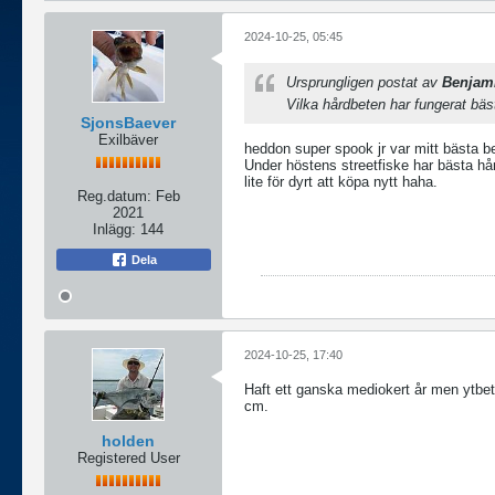
2024-10-25, 05:45
Ursprungligen postat av
Benjam
Vilka hårdbeten har fungerat bäs
SjonsBaever
Exilbäver
heddon super spook jr var mitt bästa b
Under höstens streetfiske har bästa h
lite för dyrt att köpa nytt haha.
Reg.datum:
Feb
2021
Inlägg:
144
Dela
2024-10-25, 17:40
Haft ett ganska mediokert år men ytbete
cm.
holden
Registered User