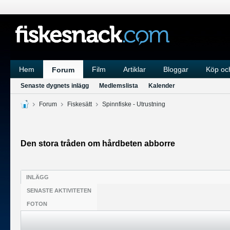
Hem
Film
Artiklar
Bloggar
Köp och
Forum
Senaste dygnets inlägg
Medlemslista
Kalender
Forum
Fiskesätt
Spinnfiske - Utrustning
Den stora tråden om hårdbeten abborre
INLÄGG
SENASTE AKTIVITETEN
FOTON