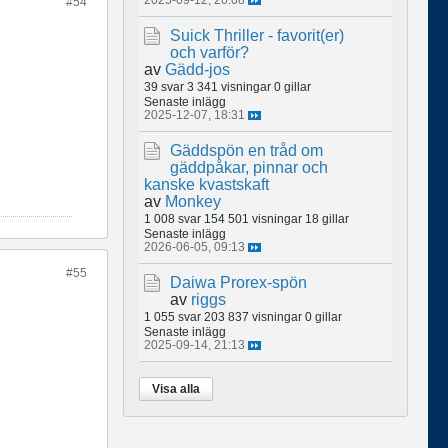
#54
Suick Thriller - favorit(er)
och varför?
av
Gädd-jos
39 svar
3 341 visningar
0 gillar
Senaste inlägg
2025-12-07, 18:31
Gäddspön en tråd om
gäddpåkar, pinnar och
kanske kvastskaft
av
Monkey
1 008 svar
154 501 visningar
18 gillar
Senaste inlägg
2026-06-05, 09:13
#55
Daiwa Prorex-spön
av
riggs
1 055 svar
203 837 visningar
0 gillar
Senaste inlägg
2025-09-14, 21:13
Visa alla