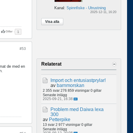
Kanal:
Spinnfiske - Utrustning
2025-12-11, 16:20
Visa alla
Gillar
1
#53
Relaterat
immat de med en
n.
Import och entusiastprylar!
av
barnmorskan
2 355 svar
276 859 visningar
0 gillar
Senaste inlägg
2025-09-21, 16:38
Problem med Daiwa lexa
300
av
Petterpike
13 svar
2 977 visningar
0 gillar
Senaste inlägg
2025-09-12, 20:08