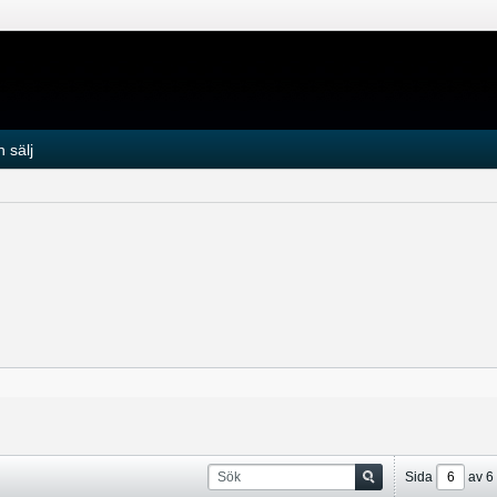
 sälj
Sida
av
6