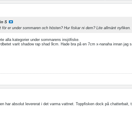
in S
t för er under sommaren och hösten? Hur fiskar ni dem? Lite allmänt nyfiken.
ete alla kategorier under sommarens insjöfiske.
årdbetet varit shadow rap shad 9cm. Hade bra på en 7cm x-nanaha innan jag s
n har absolut levererat i det varma vattnet. Toppfisken dock på chatterbait, t