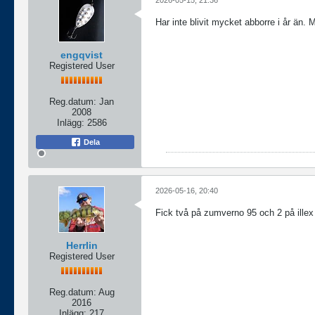
Har inte blivit mycket abborre i år än. 
engqvist
Registered User
Reg.datum:
Jan
2008
Inlägg:
2586
Dela
2026-05-16, 20:40
Fick två på zumverno 95 och 2 på illex 
Herrlin
Registered User
Reg.datum:
Aug
2016
Inlägg:
217