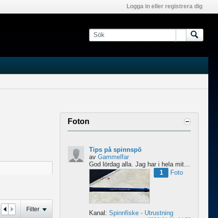
Logga in eller registrera dig
Foton
Tips på spinnspö
av
Gammelfar
God lördag alla.
Jag har i hela mitt liv fiskat med haspel och har för något år sedan hittat min...
1
Foto
Filter
Kanal:
Spinnfiske - Utrustning