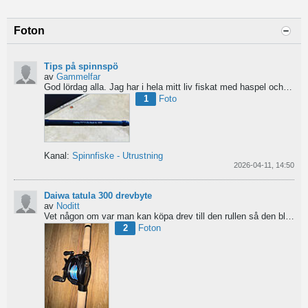
Foton
Tips på spinnspö
av
Gammelfar
God lördag alla.
Jag har i hela mitt liv fiskat med haspel och har för något år sedan hittat min...
1
Foto
Kanal:
Spinnfiske - Utrustning
2026-04-11, 14:50
Daiwa tatula 300 drevbyte
av
Noditt
Vet någon om var man kan köpa drev till den rullen så den blir lågutväxlad har en japansk 8.1 det är...
2
Foton