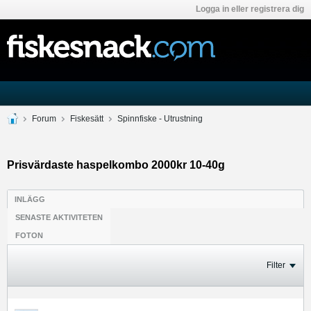
Logga in eller registrera dig
Forum
Fiskesätt
Spinnfiske - Utrustning
Prisvärdaste haspelkombo 2000kr 10-40g
INLÄGG
SENASTE AKTIVITETEN
FOTON
Filter