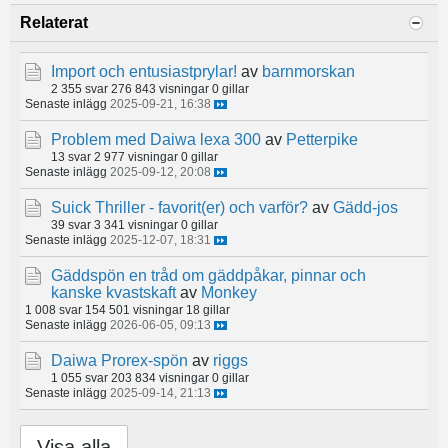
Relaterat
Import och entusiastprylar!
av
barnmorskan
2 355 svar
276 843 visningar
0 gillar
Senaste inlägg
2025-09-21, 16:38
Problem med Daiwa lexa 300
av
Petterpike
13 svar
2 977 visningar
0 gillar
Senaste inlägg
2025-09-12, 20:08
Suick Thriller - favorit(er) och varför?
av
Gädd-jos
39 svar
3 341 visningar
0 gillar
Senaste inlägg
2025-12-07, 18:31
Gäddspön en tråd om gäddpåkar, pinnar och
kanske kvastskaft
av
Monkey
1 008 svar
154 501 visningar
18 gillar
Senaste inlägg
2026-06-05, 09:13
Daiwa Prorex-spön
av
riggs
1 055 svar
203 834 visningar
0 gillar
Senaste inlägg
2025-09-14, 21:13
Visa alla