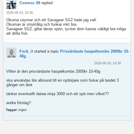
Cosmoz 08
replied
2026-05-23, 22:36
Okuma ceymar och ett Savagear SG2 hade jag valt.
Okuman är stryktålig och funkar mkt bra.
Savagear SG2, gillar deras spön, tycker dom kastar väldigt bra roliga
att drilla fisk.
Fock_it
started a topic
Prisvärdaste haspelkombo 2000kr 10-
40g
2026-05-20, 14:30
Villen är den prisvärdaste haspelkombo 2000kr 10-40g
ska användas lite allround till en nybörjare som fiskar på landet 3
gånger om året
tänker eventuellt daiwa ninja 3000 och ett spö men vilket??
andra förslag?
Taggar:
Ingen