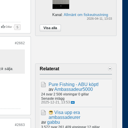
Kanal:
Allmänt om fiskeutrustning
2026-04-11, 13:03
Gillar
5
Visa alla
#2662
Relaterat
ck sälja.
Pure Fishing - ABU köpt!
av
Ambassadeur5000
24 svar
2 506 visningar
0 gillar
Senaste inlägg
2025-12-21, 13:53
Visa upp era
ambassadeurer
av
gabbu
#2663
3 572 svar
261 409 visningar
12 gillar