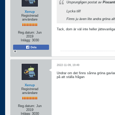
Ursprungligen postat av
Piscant
Lycka till!
Xerup
Registrerad
Finns ju även lite andra gröna alt
användare
Tack, dom är väl inte heller jättevanliga
Reg.datum:
Jun
2019
Inlägg:
3030
Dela
2022-11-09, 19:49
Undrar om det finns sånna gröna gavlar
på att ställa frågan
Xerup
Registrerad
användare
Reg.datum:
Jun
2019
Inlägg:
3030