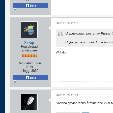
Dela
2022-11-09, 20:01
Ursprungligen postat av
Piscant
Hojta gärna om vad du får för in
Xerup
Registrerad
användare
Will do!
Reg.datum:
Jun
2019
Inlägg:
3030
Dela
2022-11-09, 20:19
Sådana gavlar fanns åtminstone kvar f