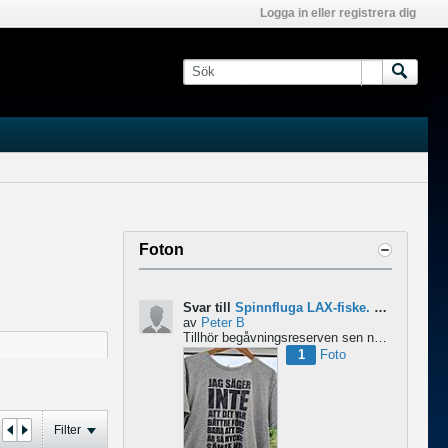
Logga in eller registrera dig
Foton
Svar till
Spinnfluga LAX-fiske. Abu 6500 pro rocket - Lina för kort?
av
Peter B
Tillhör begåvningsreserven sen ngr år , bidrar med denna devis.
1
Foto
Filter