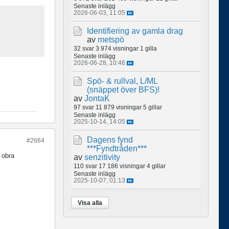
Senaste inlägg
2026-06-03, 11:05
Identifiering av gamla drag
av
metspö
32 svar
3 974 visningar
1 gilla
Senaste inlägg
2026-06-28, 10:46
Spö- & rullval, L/ML
(snäppet över BFS)!
av
JontaK
97 svar
11 879 visningar
5 gillar
Senaste inlägg
2025-10-14, 14:05
Dagens fynd
#2664
***Fyndtråden***
 obra
av
senzitivity
110 svar
17 186 visningar
4 gillar
Senaste inlägg
2025-10-07, 01:13
Visa alla