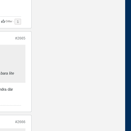
Gillar
1
#2665
bara lite
ndra där
#2666