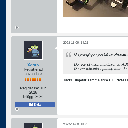
2022-11-09, 18:21
Ursprungligen postat av
Piscant
Det var utvalda handlare, av A
Xerup
De var tekniskt i princip som de 
Registrerad
användare
Tack! Ungefär samma som PD Professi
Reg.datum:
Jun
2019
Inlägg:
3030
Dela
2022-11-09, 18:26