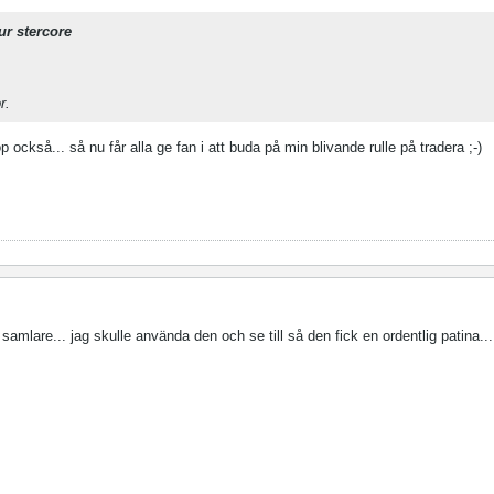
ur stercore
r.
p också... så nu får alla ge fan i att buda på min blivande rulle på tradera ;-)
amlare... jag skulle använda den och se till så den fick en ordentlig patina...