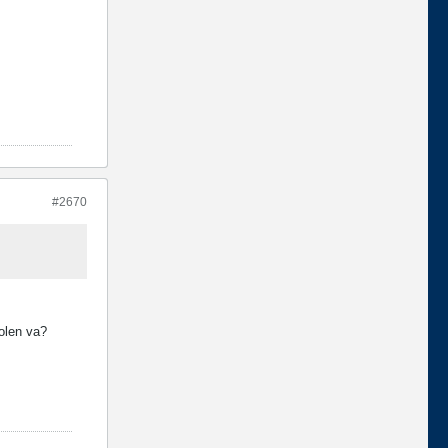
#2670
polen va?