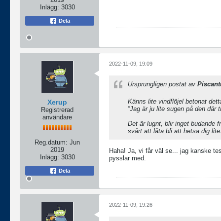
Inlägg:
3030
Dela
2022-11-09, 19:09
Ursprungligen postat av
Piscant
Känns lite vindflöjel betonat det
Xerup
”Jag är ju lite sugen på den där 
Registrerad
användare
Det är lugnt, blir inget budande 
svårt att låta bli att hetsa dig lit
Reg.datum:
Jun
2019
Haha! Ja, vi får väl se... jag kanske t
Inlägg:
3030
pysslar med.
Dela
2022-11-09, 19:26