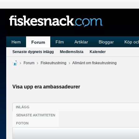
Hem
Film
Artiklar
Bloggar
Köp och
Forum
Senaste dygnets inlägg
Medlemslista
Kalender
Forum
Fiskeutrustning
Allmänt om fiskeutrustning
Visa upp era ambassadeurer
INLÄGG
SENASTE AKTIVITETEN
FOTON