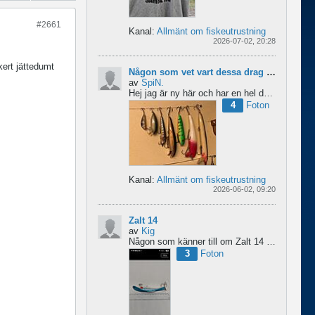
#2661
Kanal:
Allmänt om fiskeutrustning
2026-07-02, 20:28
ert jättedumt
Någon som vet vart dessa drag kommer från ?
av
SpiN.
Hej jag är ny här och har en hel del fiske drag och försöker hitta information från vart dom kommer...
4
Foton
Kanal:
Allmänt om fiskeutrustning
2026-06-02, 09:20
Zalt 14
av
Kig
Någon som känner till om Zalt 14 någongång tillverkats med fenor?
3
Foton