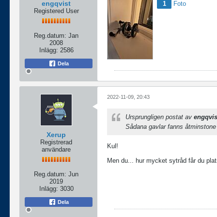
engqvist
1
Foto
Registered User
Reg.datum:
Jan
2008
Inlägg:
2586
Dela
2022-11-09, 20:43
Ursprungligen postat av
engqvis
Sådana gavlar fanns åtminstone 
Xerup
Registrerad
Kul!
användare
Men du... hur mycket sytråd får du pla
Reg.datum:
Jun
2019
Inlägg:
3030
Dela