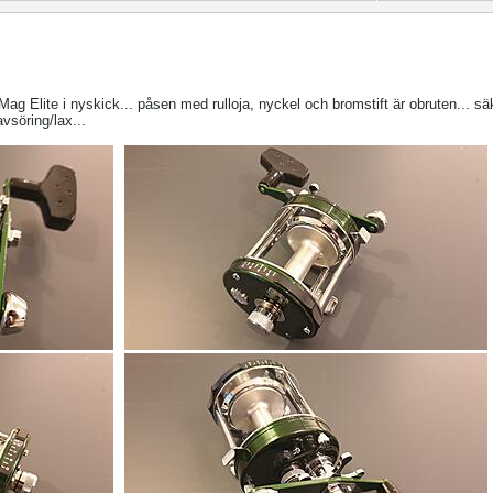
lite i nyskick... påsen med rulloja, nyckel och bromstift är obruten... säk
avsöring/lax...