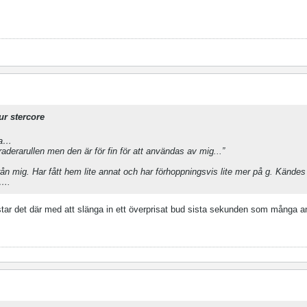
ur stercore
ta…
traderarullen men den är för fin för att användas av mig...”
från mig. Har fått hem lite annat och har förhoppningsvis lite mer på g. Kändes 
e….
estar det där med att slänga in ett överprisat bud sista sekunden som många a