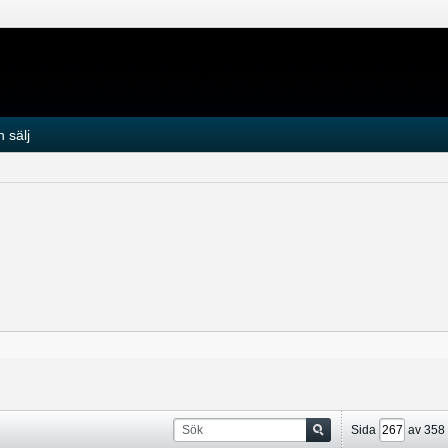
 sälj
Sida
av
358