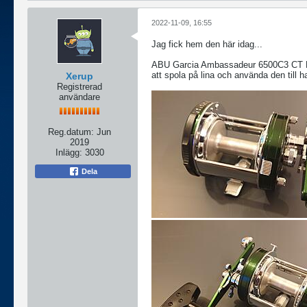
2022-11-09, 16:55
Jag fick hem den här idag...
ABU Garcia Ambassadeur 6500C3 CT Mag E
att spola på lina och använda den till h
Xerup
Registrerad
användare
Reg.datum:
Jun
2019
Inlägg:
3030
Dela