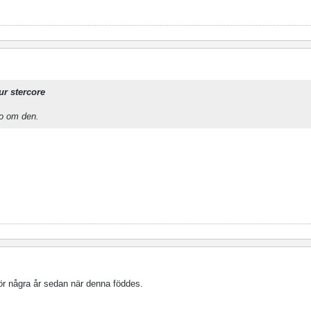
ur stercore
fo om den.
ör några år sedan när denna föddes.