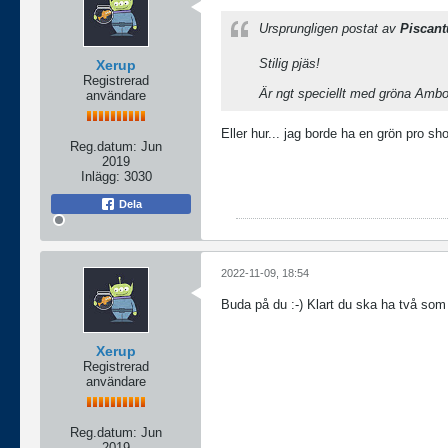
Ursprungligen postat av
Piscant
Stilig pjäs!
Xerup
Registrerad
Är ngt speciellt med gröna Ambo
användare
Eller hur... jag borde ha en grön pro sho
Reg.datum:
Jun
2019
Inlägg:
3030
Dela
2022-11-09, 18:54
Buda på du :-) Klart du ska ha två som s
Xerup
Registrerad
användare
Reg.datum:
Jun
2019