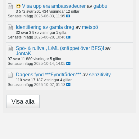
Visa upp era ambassadeurer
av
gabbu
3 572 svar
261 434 visningar
12 gillar
Senaste inlägg
2026-06-03, 11:05
Identifiering av gamla drag
av
metspö
32 svar
3 975 visningar
1 gilla
Senaste inlägg
2026-06-28, 10:46
Spö- & rullval, L/ML (snäppet över BFS)!
av
JontaK
97 svar
11 880 visningar
5 gillar
Senaste inlägg
2025-10-14, 14:05
Dagens fynd ***Fyndtråden***
av
senzitivity
110 svar
17 187 visningar
4 gillar
Senaste inlägg
2025-10-07, 01:13
Visa alla