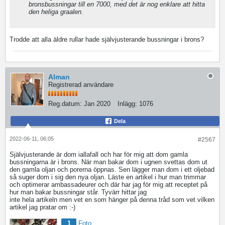
bronsbussningar till en 7000, med det är nog enklare att hitta
den heliga graalen.
Trodde att alla äldre rullar hade självjusterande bussningar i brons?
Alman
Registrerad användare
Reg.datum:
Jan 2020
Inlägg:
1076
Dela
2022-06-11, 06:05
#2567
Självjusterande är dom iallafall och har för mig att dom gamla
bussningarna är i brons. När man bakar dom i ugnen svettas dom ut
den gamla oljan och porerna öppnas. Sen lägger man dom i ett oljebad
så suger dom i sig den nya oljan. Läste en artikel i hur man trimmar
och optimerar ambassadeurer och där har jag för mig att receptet på
hur man bakar bussningar står. Tyvärr hittar jag
inte hela artikeln men vet en som hänger på denna tråd som vet vilken
artikel jag pratar om :-)
1
Foto