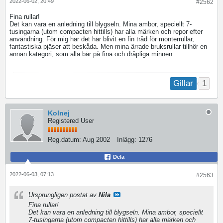
2022-06-02, 20:49
#2562
Fina rullar!
Det kan vara en anledning till blygseln. Mina ambor, speciellt 7-
tusingarna (utom compacten hittills) har alla märken och repor efter
användning. För mig har det här blivit en fin tråd för monterrullar,
fantastiska pjäser att beskåda. Men mina ärrade bruksrullar tillhör en
annan kategori, som alla bär på fina och dråpliga minnen.
1
Gillar
Kolnej
Registered User
Reg.datum:
Aug 2002
Inlägg:
1276
Dela
2022-06-03, 07:13
#2563
Ursprungligen postat av
Nila
Fina rullar!
Det kan vara en anledning till blygseln. Mina ambor, speciellt
7-tusingarna (utom compacten hittills) har alla märken och