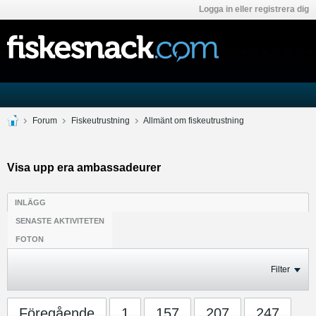
Logga in eller registrera dig
Forum
Fiskeutrustning
Allmänt om fiskeutrustning
Visa upp era ambassadeurer
INLÄGG
SENASTE AKTIVITETEN
FOTON
Filter
Föregående
1
157
207
247