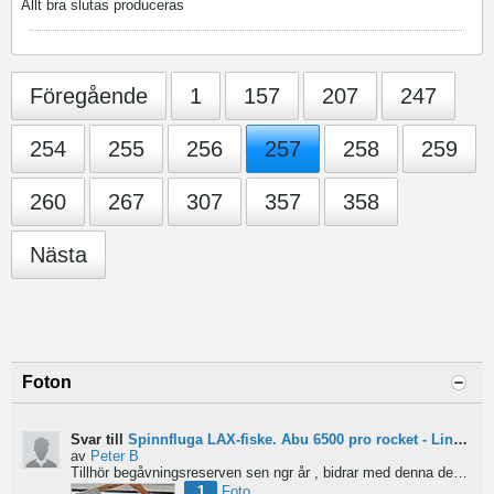
Allt bra slutas produceras
Föregående
1
157
207
247
254
255
256
257
258
259
260
267
307
357
358
Nästa
Foton
Svar till
Spinnfluga LAX-fiske. Abu 6500 pro rocket - Lina för kort?
av
Peter B
Tillhör begåvningsreserven sen ngr år , bidrar med denna devis.
Pe
1
Foto