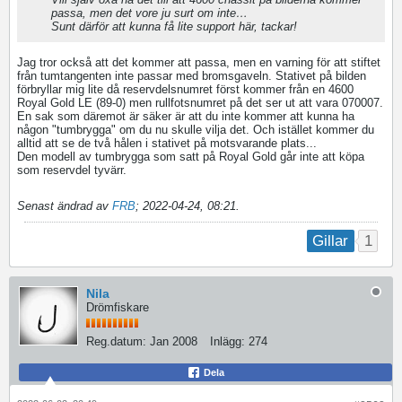
passa, men det vore ju surt om inte…
Sunt därför att kunna få lite support här, tackar!
Jag tror också att det kommer att passa, men en varning för att stiftet
från tumtangenten inte passar med bromsgaveln. Stativet på bilden
förbryllar mig lite då reservdelsnumret först kommer från en 4600
Royal Gold LE (89-0) men rullfotsnumret på det ser ut att vara 070007.
En sak som däremot är säker är att du inte kommer att kunna ha
någon "tumbrygga" om du nu skulle vilja det. Och istället kommer du
alltid att se de två hålen i stativet på motsvarande plats...
Den modell av tumbrygga som satt på Royal Gold går inte att köpa
som reservdel tyvärr.
Senast ändrad av
FRB
;
2022-04-24, 08:21
.
1
Gillar
Nila
Drömfiskare
Reg.datum:
Jan 2008
Inlägg:
274
Dela