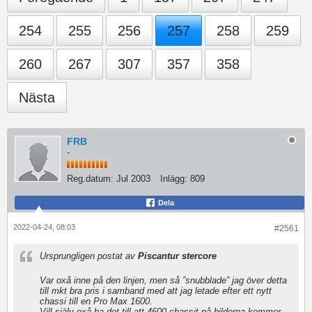
254
255
256
257
258
259
260
267
307
357
358
Nästa
FRB
-
Reg.datum:
Jul 2003
Inlägg:
809
Dela
2022-04-24, 08:03
#2561
Ursprungligen postat av
Piscantur stercore
Var oxå inne på den linjen, men så ”snubblade” jag över detta
till mkt bra pris i samband med att jag letade efter ett nytt
chassi till en Pro Max 1600.
Vill själv oxå ha det till att 4600 chassit på bilderna kommer