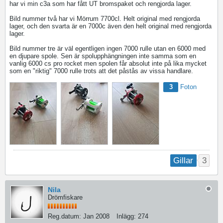
har vi min c3a som har fått UT bromspaket och rengjorda lager.
Bild nummer två har vi Mörrum 7700cl. Helt original med rengjorda
lager, och den svarta är en 7000c även den helt original med rengjorda
lager.
Bild nummer tre är väl egentligen ingen 7000 rulle utan en 6000 med
en djupare spole. Sen är spolupphängningen inte samma som en
vanlig 6000 cs pro rocket men spolen får absolut inte på lika mycket
som en "riktig" 7000 rulle trots att det påstås av vissa handlare.
3
Foton
3
Gillar
Nila
Drömfiskare
Reg.datum:
Jan 2008
Inlägg:
274