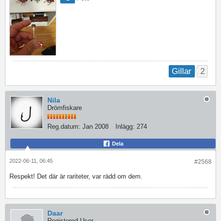
2
Gillar
Nila
Drömfiskare
Reg.datum:
Jan 2008
Inlägg:
274
Dela
2022-06-11, 06:45
#2568
Respekt! Det där är rariteter, var rädd om dem.
Daar
Registered User