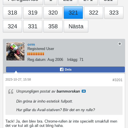
318
319
320
321
322
323
324
331
358
Nästa
orm
Registered User
Reg.datum:
Aug 2006
Inlägg:
71
Dela
2023-10-27, 15:58
#3201
Ursprungligen postat av
barnmorskan
Din gröna är imho estetisk fullpott.
Hur gillar du Avail-stativen? Blir det en ny rulle?
Tack! Ja, den blev bra. Chrome-rullen är inte speciellt smakfull men
det var kul att gå all out bling haha.