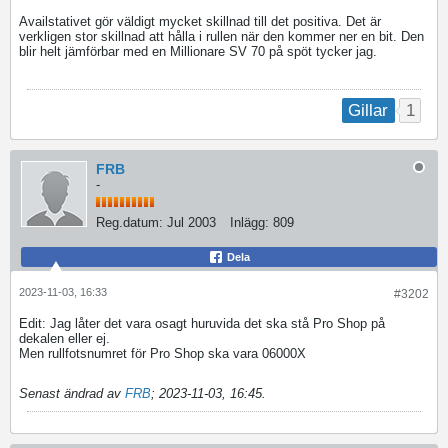
Availstativet gör väldigt mycket skillnad till det positiva. Det är
verkligen stor skillnad att hålla i rullen när den kommer ner en bit. Den
blir helt jämförbar med en Millionare SV 70 på spöt tycker jag.
1
Gillar
FRB
-
Reg.datum:
Jul 2003
Inlägg:
809
Dela
2023-11-03, 16:33
#3202
Edit: Jag låter det vara osagt huruvida det ska stå Pro Shop på
dekalen eller ej.
Men rullfotsnumret för Pro Shop ska vara 06000X
Senast ändrad av
FRB
;
2023-11-03, 16:45
.