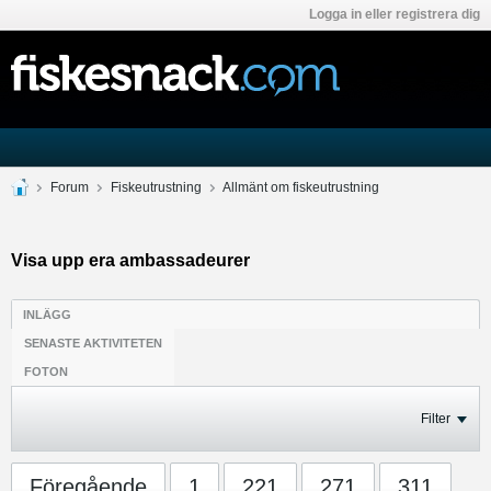
Logga in eller registrera dig
Forum
Fiskeutrustning
Allmänt om fiskeutrustning
Visa upp era ambassadeurer
INLÄGG
SENASTE AKTIVITETEN
FOTON
Filter
Föregående
1
221
271
311