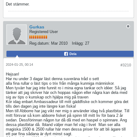
Det stämmer.
Gurkas
Registered User
Reg.datum:
Mar 2010
Inlägg:
27
Dela
2024-01-25, 00:14
#3210
Hejsan!
Har nu under 3 dagar läst denna suveräna tråd o sett
alla fina rullar o läst tips o trix från många kunniga människor.
Men tyvärr har jag inte funnit ro i mina egna tankar och idéer. Så jag
tänker att jag skriver här och hoppas någon eller några kan dela med
sig av tips o kunskap och hjälpa mig på traven
Kör idag enbart Ambassadeur till mitt gäddfiske och kommer göra det
tills den dagen jag inte längre kan fiska!
Men till Abborre har jag vikt ner mig o använder idag två plastbitar. Till
mitt försvar så kom abborre fisket på spinn till mitt liv för bara 2 år
sedan. Dessförinnan någon tur då då med en haspel o spinnare. Ang
dessa plastbitar då. Ibland väljer man fel väg i livet
Man ser alla
magiska 1500 & 2500 rullar här men dessa priser för att bli ägare till
ett par fina sådana är dyrt minst sagt.