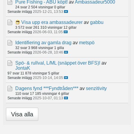
Pure Fishing - ABU köpt!
av
Ambassadeur5000
24 svar
2 504 visningar
0 gillar
Senaste inlägg
2025-12-21, 13:53
Visa upp era ambassadeurer
av
gabbu
3 572 svar
261 310 visningar
12 gillar
Senaste inlägg
2026-06-03, 11:05
Identifiering av gamla drag
av
metspö
32 svar
3 968 visningar
1 gilla
Senaste inlägg
2026-06-28, 10:46
Spö- & rullval, L/ML (snäppet över BFS)!
av
JontaK
97 svar
11 878 visningar
5 gillar
Senaste inlägg
2025-10-14, 14:05
Dagens fynd ***Fyndtråden***
av
senzitivity
110 svar
17 185 visningar
4 gillar
Senaste inlägg
2025-10-07, 01:13
Visa alla