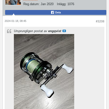
Reg.datum:
Jan 2020
Inlägg:
1076
Dela
2024-01-18, 08:45
#3208
Ursprungligen postat av
engqvist