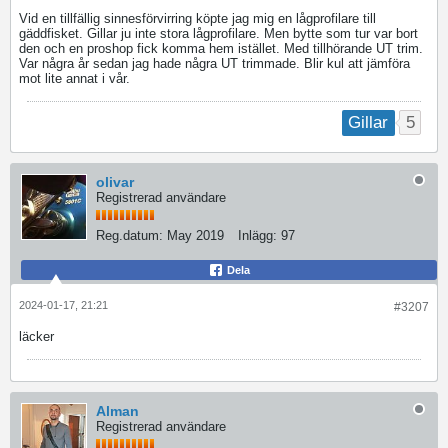
Vid en tillfällig sinnesförvirring köpte jag mig en lågprofilare till
gäddfisket. Gillar ju inte stora lågprofilare. Men bytte som tur var bort
den och en proshop fick komma hem istället. Med tillhörande UT trim.
Var några år sedan jag hade några UT trimmade. Blir kul att jämföra
mot lite annat i vår.
5
Gillar
olivar
Registrerad användare
Reg.datum:
May 2019
Inlägg:
97
Dela
2024-01-17, 21:21
#3207
läcker
Alman
Registrerad användare