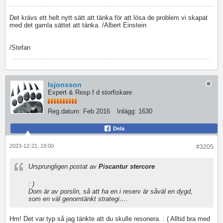
Det krävs ett helt nytt sätt att tänka för att lösa de problem vi skapat
med det gamla sättet att tänka. /Albert Einstein
/Stefan
lsjonsson
Expert & Resp f d storfiskare
Reg.datum:
Feb 2016
Inlägg:
1630
Dela
2023-12-21, 19:00
#3205
Ursprungligen postat av
Piscantur stercore
: )
Dom är av porslin, så att ha en i reserv är såväl en dygd,
som en väl genomtänkt strategi….
Hm! Det var typ så jag tänkte att du skulle resonera. : ( Alltid bra med