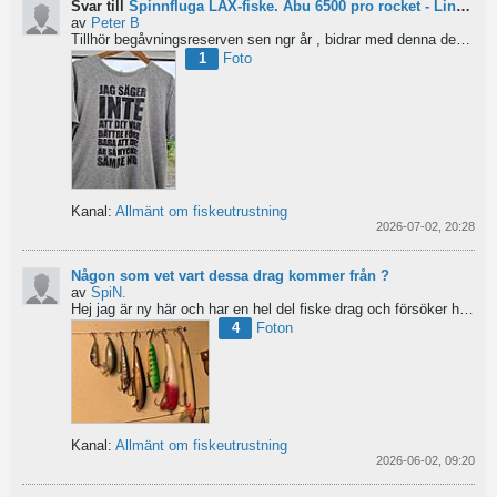
Svar till
Spinnfluga LAX-fiske. Abu 6500 pro rocket - Lina för kort?
av
Peter B
Tillhör begåvningsreserven sen ngr år , bidrar med denna devis.
Pe
1
Foto
Kanal:
Allmänt om fiskeutrustning
2026-07-02, 20:28
Någon som vet vart dessa drag kommer från ?
av
SpiN.
Hej jag är ny här och har en hel del fiske drag och försöker hitta information från vart dom kommer...
4
Foton
Kanal:
Allmänt om fiskeutrustning
2026-06-02, 09:20