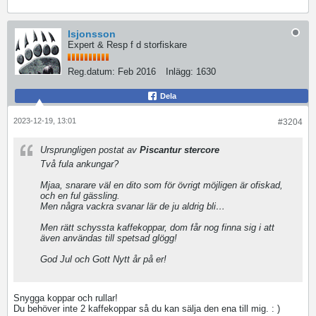
lsjonsson
Expert & Resp f d storfiskare
Reg.datum:
Feb 2016
Inlägg:
1630
Dela
2023-12-19, 13:01
#3204
Ursprungligen postat av
Piscantur stercore
Två fula ankungar?
Mjaa, snarare väl en dito som för övrigt möjligen är ofiskad,
och en ful gässling.
Men några vackra svanar lär de ju aldrig bli…
Men rätt schyssta kaffekoppar, dom får nog finna sig i att
även användas till spetsad glögg!
God Jul och Gott Nytt år på er!
Snygga koppar och rullar!
Du behöver inte 2 kaffekoppar så du kan sälja den ena till mig. : )