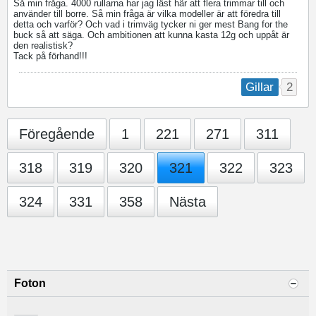
Så min fråga. 4000 rullarna har jag läst här att flera trimmar till och
använder till borre. Så min fråga är vilka modeller är att föredra till
detta och varför? Och vad i trimväg tycker ni ger mest Bang for the
buck så att säga. Och ambitionen att kunna kasta 12g och uppåt är
den realistisk?
Tack på förhand!!!
2
Gillar
Föregående
1
221
271
311
318
319
320
321
322
323
324
331
358
Nästa
Foton