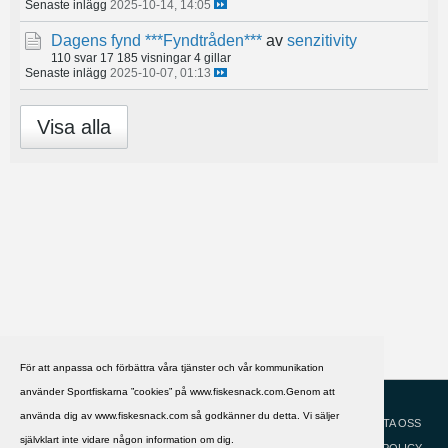
Senaste inlägg
2025-10-14, 14:05
Dagens fynd ***Fyndtråden***
av
senzitivity
110 svar
17 185 visningar
4 gillar
Senaste inlägg
2025-10-07, 01:13
Visa alla
För att anpassa och förbättra våra tjänster och vår kommunikation
använder Sportfiskarna ”cookies” på www.fiskesnack.com.Genom att
HJÄLP
Svenska
använda dig av www.fiskesnack.com så godkänner du detta. Vi säljer
KONTAKTA OSS
självklart inte vidare någon information om dig.