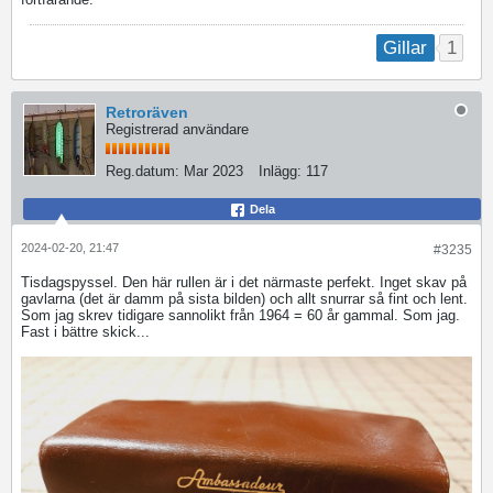
1
Gillar
Retroräven
Registrerad användare
Reg.datum:
Mar 2023
Inlägg:
117
Dela
2024-02-20, 21:47
#3235
Tisdagspyssel. Den här rullen är i det närmaste perfekt. Inget skav på
gavlarna (det är damm på sista bilden) och allt snurrar så fint och lent.
Som jag skrev tidigare sannolikt från 1964 = 60 år gammal. Som jag.
Fast i bättre skick...