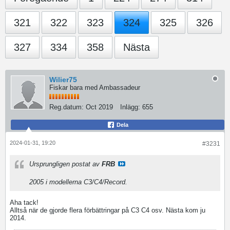
321
322
323
324
325
326
327
334
358
Nästa
Wilier75
Fiskar bara med Ambassadeur
Reg.datum:
Oct 2019
Inlägg:
655
Dela
2024-01-31, 19:20
#3231
Ursprungligen postat av
FRB
2005 i modellerna C3/C4/Record.
Aha tack!
Alltså när de gjorde flera förbättringar på C3 C4 osv. Nästa kom ju
2014.