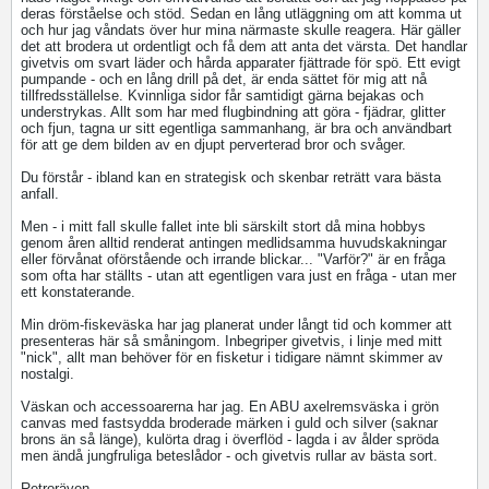
deras förståelse och stöd. Sedan en lång utläggning om att komma ut
och hur jag våndats över hur mina närmaste skulle reagera. Här gäller
det att brodera ut ordentligt och få dem att anta det värsta. Det handlar
givetvis om svart läder och hårda apparater fjättrade för spö. Ett evigt
pumpande - och en lång drill på det, är enda sättet för mig att nå
tillfredsställelse. Kvinnliga sidor får samtidigt gärna bejakas och
understrykas. Allt som har med flugbindning att göra - fjädrar, glitter
och fjun, tagna ur sitt egentliga sammanhang, är bra och användbart
för att ge dem bilden av en djupt perverterad bror och svåger.
Du förstår - ibland kan en strategisk och skenbar reträtt vara bästa
anfall.
Men - i mitt fall skulle fallet inte bli särskilt stort då mina hobbys
genom åren alltid renderat antingen medlidsamma huvudskakningar
eller förvånat oförstående och irrande blickar... "Varför?" är en fråga
som ofta har ställts - utan att egentligen vara just en fråga - utan mer
ett konstaterande.
Min dröm-fiskeväska har jag planerat under långt tid och kommer att
presenteras här så småningom. Inbegriper givetvis, i linje med mitt
"nick", allt man behöver för en fisketur i tidigare nämnt skimmer av
nostalgi.
Väskan och accessoarerna har jag. En ABU axelremsväska i grön
canvas med fastsydda broderade märken i guld och silver (saknar
brons än så länge), kulörta drag i överflöd - lagda i av ålder spröda
men ändå jungfruliga beteslådor - och givetvis rullar av bästa sort.
Retroräven