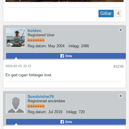
4
Gillar
holden
Registered User
Reg.datum:
May 2004
Inlägg:
2486
Dela
2024-02-23, 22:12
#3239
En god cigarr förlänger livet.
Sundström76
Registrerad användare
Reg.datum:
Jul 2019
Inlägg:
720
Dela