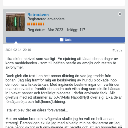
Retroräven
Registrerad användare
Reg.datum:
Mar 2023
Inlägg:
117
Dela
2024-02-14, 20:16
#3232
Lika skönt skrivet som vanligt. En njutning att läsa i dessa dagar av
korta meddelanden - som till hälften består av emojis och resten är
akronymer.
Dock gick din text i en helt annan riktning än vad jag trodde från
början. Jag såg framför mig en beskrivning av hur du plockade ihop
den optimala fiskeväskan. Med ingående beskrivningar om varför den
ena rullen valdes framför den andra och vilka drag som skulle bäddas
in i vaxat papper och försiktigt placeras i därför anvisade fack. Allt
givetvis med ett skimmer av 60-70-tals Napp&Nytt över sig. Lika delar
försäljarsörja och folk(hems)bildning.
Istället blev det en dåres försvarstal...
Mot en sådan bror och svägerska skulle jag ha valt en helt annan
strategi. Personligen skulle jag med allvarlig min ha deklarerat att jag
hade något viktigt och omvälvande att berätta och att jag hoppades på