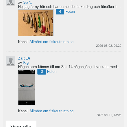
av
SpiN.
Hej jag är ny här och har en hel del fiske drag och försöker hitta information från vart dom kommer...
4
Foton
Kanal:
Allmänt om fiskeutrustning
2026-06-02, 09:20
Zalt 14
av
Kig
Någon som känner till om Zalt 14 någongång tillverkats med fenor?
3
Foton
Kanal:
Allmänt om fiskeutrustning
2026-04-11, 13:03