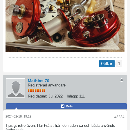
1
Gillar
Mathias 70
Registrerad användare
Reg.datum:
Jul 2022
Inlägg:
111
Dela
2024-02-18, 19:19
#3234
Tjusigt retroräven, Har två st från den tiden ca och båda används
fortfarande.