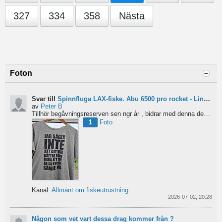
327
334
358
Nästa
Foton
Svar till
Spinnfluga LAX-fiske. Abu 6500 pro rocket - Lina för kort?
av
Peter B
Tillhör begåvningsreserven sen ngr år , bidrar med denna devis.
Pe
1
Foto
Kanal:
Allmänt om fiskeutrustning
2026-07-02, 20:28
Någon som vet vart dessa drag kommer från ?