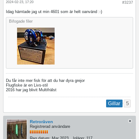
2024-02-23, 17:20
#3237
Idag hämtade jag ut min 4601 som är helt oanvänd :-)
Bifogade filer
Du får inte mer fisk för att du har dyra grejor
Flugfiske är en Livs-stil
2016 har jag blivit Multifrälst
5
Gillar
Retroräven
Registrerad användare
Reg.datum:
Mar 2023
Inlägg:
117