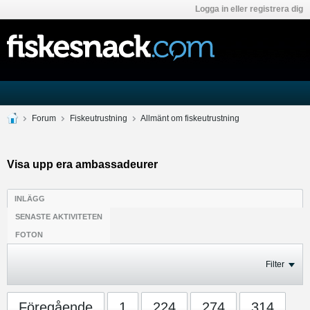
Logga in eller registrera dig
Forum
Fiskeutrustning
Allmänt om fiskeutrustning
Visa upp era ambassadeurer
INLÄGG
SENASTE AKTIVITETEN
FOTON
Filter
Föregående
1
224
274
314