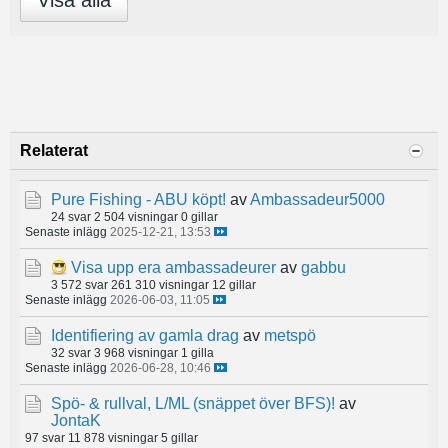
Visa alla
Relaterat
Pure Fishing - ABU köpt!
av
Ambassadeur5000
24 svar
2 504 visningar
0 gillar
Senaste inlägg
2025-12-21, 13:53
Visa upp era ambassadeurer
av
gabbu
3 572 svar
261 310 visningar
12 gillar
Senaste inlägg
2026-06-03, 11:05
Identifiering av gamla drag
av
metspö
32 svar
3 968 visningar
1 gilla
Senaste inlägg
2026-06-28, 10:46
Spö- & rullval, L/ML (snäppet över BFS)!
av
JontaK
97 svar
11 878 visningar
5 gillar