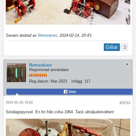
Senast ändrad av
Retroräven
;
2024-02-14, 20:43
.
3
Gillar
Retroräven
Registrerad användare
Reg.datum:
Mar 2023
Inlägg:
117
Dela
2024-02-18, 19:02
#3233
Söndagspyssel. En fin från cirka 1964. Tack ultraljudstvätten!