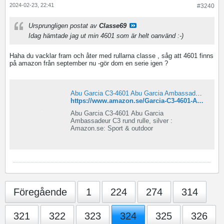
2024-02-23, 22:41
#3240
Ursprungligen postat av
Classe69
Idag hämtade jag ut min 4601 som är helt oanvänd :-)
Haha du vacklar fram och åter med rullarna classe , såg att 4601 finns
på amazon från september nu -gör dom en serie igen ?
Abu Garcia C3-4601 Abu Garcia Ambassadeur C3 rund rulle, silver : Amazon.se: Sport & outdoor
https://www.amazon.se/Garcia-C3-4601-Ambassadeur-rulle-silver/dp/B00FPR2JTI/ref=mp_s_a_1_1?crid=1G2K2SXRPOBS4&dib=eyJ2IjoiMSJ9.LEfKoxOyD-4KzxYFz-lrmZ03wech7RCOH9-HtfWKVEZQ-7QaqgqUy1DbfYievodGW7sLEswgb0a9t3_SC5yrUJKDg51fSaGThAJ__tAY7k9dFnRXNec2craeuaW628oYR9fa8DTOfXdcH5Yubp2SHULP2Bm9NfReEsJlZ7-u3yaLdw5QMTCoq0rlmU2oI9eQP7-jNXahL7_xMjWF6bZKrw.NyY5jurAWxCLegIU6OLOw-vmu-O7sbqgHMrdFjKKz5c&dib_tag=se&keywords=ambassadeur+4601&qid=1708724517&sprefix=ambassadeur+4601%2Caps%2C103&sr=8-1
Abu Garcia C3-4601 Abu Garcia
Ambassadeur C3 rund rulle, silver :
Amazon.se: Sport & outdoor
Föregående
1
224
274
314
321
322
323
324
325
326