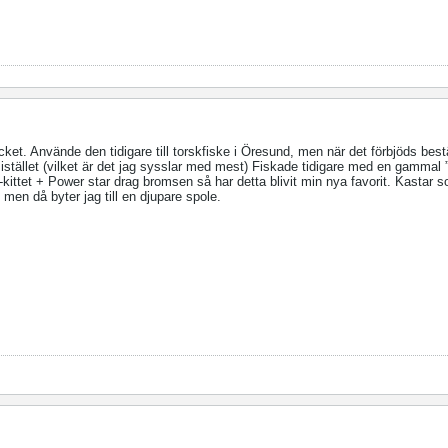
ket. Använde den tidigare till torskfiske i Öresund, men när det förbjöds bes
 istället (vilket är det jag sysslar med mest) Fiskade tidigare med en gammal
T-kittet + Power star drag bromsen så har detta blivit min nya favorit. Kastar
men då byter jag till en djupare spole.