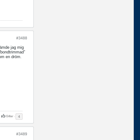
#3488
tämde jag mig
 ”bondtrimmad”
 som en dröm.
Gillar
4
#3489