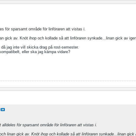
eles för sparsamt område för linföraren att vistas i.
 gick av. Knöt ihop och kollade så att linföraren synkade...linan gick av igen
då jag inte vill skicka drag på rost-semester.
r kompatibelt, eller ska jag kämpa vidare?
tt alldeles för sparsamt område för linföraren att vistas i.
h linan gick av. Knöt ihop och kollade så att linföraren synkade...linan gick 