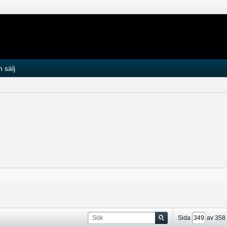
 sälj
Sida
av
358