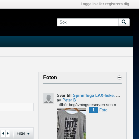
Logga in eller registrera dig
Foton
Svar till
Spinnfluga LAX-fiske. Abu 6500 pro rocket - Lina för kort?
av
Peter B
Tillhör begåvningsreserven sen ngr år , bidrar med denna devis.
1
Foto
Filter