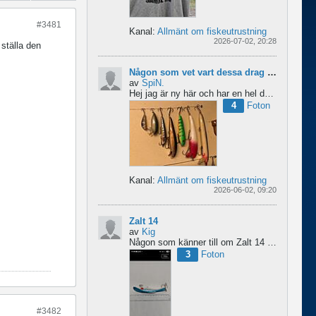
#3481
Kanal:
Allmänt om fiskeutrustning
2026-07-02, 20:28
 ställa den
Någon som vet vart dessa drag kommer från ?
av
SpiN.
Hej jag är ny här och har en hel del fiske drag och försöker hitta information från vart dom kommer...
4
Foton
Kanal:
Allmänt om fiskeutrustning
2026-06-02, 09:20
Zalt 14
av
Kig
Någon som känner till om Zalt 14 någongång tillverkats med fenor?
3
Foton
#3482