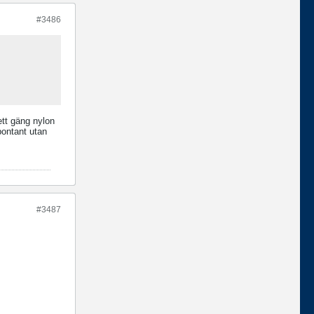
#3486
 ett gäng nylon
pontant utan
#3487