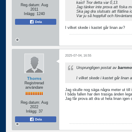
kast! Tror detta var 0,13.
Reg.datum:
Aug
Jag tänker inte prova att fiska m
2011
Ska jag dra slutsats att flätlina
Inlägg:
1240
Var ju så hoppfull och förväntans
Dela
I vilket skede i kastet går linan av?
2025-07-04, 16:55
Ursprungligen postat av
barnmo
I vilket skede i kastet går linan 
Thorns
Registrerad
användare
Jag skulle nog säga några meter ut till 
I båda fallen har den trasiga änden legat
Jag får prova att dra ut hela linan igen 
Reg.datum:
Aug
2022
Inlägg:
37
Dela