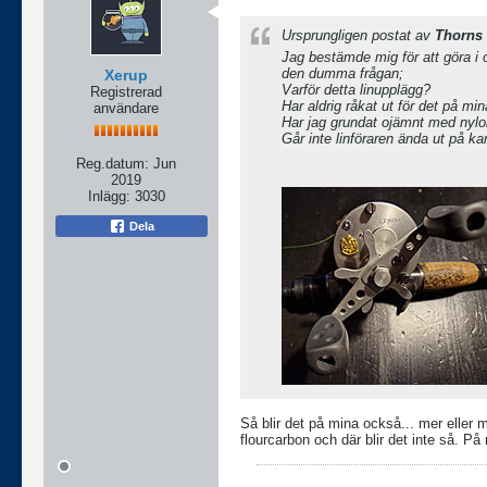
Ursprungligen postat av
Thorns
Jag bestämde mig för att göra i o
den dumma frågan;
Xerup
Varför detta linupplägg?
Registrerad
Har aldrig råkat ut för det på m
användare
Har jag grundat ojämnt med nyl
Går inte linföraren ända ut på ka
Reg.datum:
Jun
2019
Inlägg:
3030
Dela
Så blir det på mina också... mer eller m
flourcarbon och där blir det inte så. På 