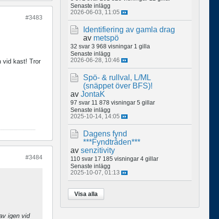
Senaste inlägg
2026-06-03, 11:05
#3483
Identifiering av gamla drag
av
metspö
32 svar
3 968 visningar
1 gilla
Senaste inlägg
2026-06-28, 10:46
 vid kast! Tror
Spö- & rullval, L/ML
(snäppet över BFS)!
av
JontaK
97 svar
11 878 visningar
5 gillar
Senaste inlägg
2025-10-14, 14:05
Dagens fynd
***Fyndtråden***
av
senzitivity
#3484
110 svar
17 185 visningar
4 gillar
Senaste inlägg
2025-10-07, 01:13
Visa alla
av igen vid