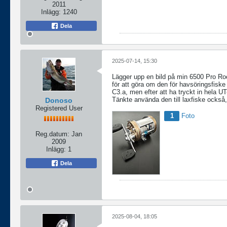
2011
Inlägg:
1240
Dela
2025-07-14, 15:30
Lägger upp en bild på min 6500 Pro Roc
för att göra om den för havsöringsfiske
C3.a, men efter att ha tryckt in hela U
Tänkte använda den till laxfiske också, 
Donoso
Registered User
1
Foto
Reg.datum:
Jan
2009
Inlägg:
1
Dela
2025-08-04, 18:05