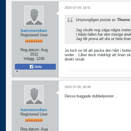
2025-07-04, 18:41
Ursprungligen postat av
Thorns
Jag skulle nog säga några meter u
barnmorskan
I båda fallen har den trasiga ände
Registered User
Jag får prova att dra ut hela lina
Reg.datum:
Aug
Ja loch se till att packa den hårt i bot
2011
under... Låter dock märkligt att linan 
Inlägg:
1240
direkt orsak.
Dela
2025-07-05, 09:48
Dessa buggade dubbelposter…
barnmorskan
Registered User
Reg.datum:
Aug