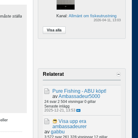
Kanal:
Allmänt om fiskeutrustning
 måste ställa
2026-04-11, 13:03
Visa alla
Relaterat
Pure Fishing - ABU köpt!
av
Ambassadeur5000
24 svar
2 504 visningar
0 gillar
Senaste inlägg
2025-12-21, 13:53
eller
Visa upp era
ambassadeurer
av
gabbu
3 572 svar
261 328 visningar
12 gillar