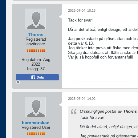
2025-07-04, 10:13
Tack för svar!
Då är det alltså, enligt design, ett alld
Thorns
Jag provkastade på gräsmattan och linan
Registrerad
detta var 0,13.
användare
Jag tänker inte prova att fiska med den 
Ska jag dra slutsats att flätlina icke ä
Var ju så hoppfull och förväntansfull!
Reg.datum:
Aug
2022
Inlägg:
37
Dela
2025-07-04, 14:02
Ursprungligen postat av
Thorns
Tack för svar!
barnmorskan
Då är det alltså, enligt design, e
Registered User
Jag provkastade på gräsmattan oc