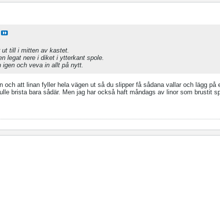
t till i mitten av kastet.
n legat nere i diket i ytterkant spole.
n igen och veva in allt på nytt.
ten och att linan fyller hela vägen ut så du slipper få sådana vallar och lägg på
skulle brista bara sådär. Men jag har också haft måndags av linor som brustit s