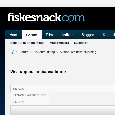
Hem
Film
Artiklar
Bloggar
Köp och
Forum
Senaste dygnets inlägg
Medlemslista
Kalender
Forum
Fiskeutrustning
Allmänt om fiskeutrustning
Visa upp era ambassadeurer
INLÄGG
SENASTE AKTIVITETEN
FOTON