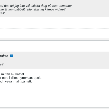
ed den då jag inte vill skicka drag på rost-semester.
 icke är kompatibelt, eller ska jag kämpa vidare?
full!
rskan
av?
i mitten av kastet.
 nere i diket i ytterkant spole.
och veva in allt på nytt.