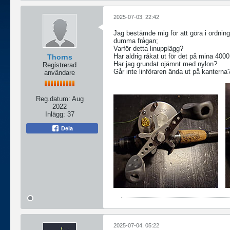
2025-07-03, 22:42
Jag bestämde mig för att göra i ordning
dumma frågan;
Varför detta linupplägg?
Har aldrig råkat ut för det på mina 400
Thorns
Har jag grundat ojämnt med nylon?
Registrerad
Går inte linföraren ända ut på kanterna
användare
Reg.datum:
Aug
2022
Inlägg:
37
Dela
2025-07-04, 05:22