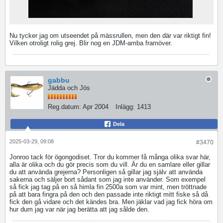
Nu tycker jag om utseendet på mässrullen, men den där var riktigt fin!
Vilken otroligt rolig grej. Blir nog en JDM-amba framöver.
gabbu
Jädda och Jös
Reg.datum:
Apr 2004
Inlägg:
1413
Dela
2025-03-29, 09:08
#3470
Jonroo tack för ögongodiset. Tror du kommer få många olika svar här,
alla är olika och du gör precis som du vill. Är du en samlare eller gillar
du att använda grejerna? Personligen så gillar jag själv att använda
sakerna och säljer bort sådant som jag inte använder. Som exempel
så fick jag tag på en så himla fin 2500a som var mint, men tröttnade
på att bara fingra på den och den passade inte riktigt mitt fiske så då
fick den gå vidare och det kändes bra. Men jäklar vad jag fick höra om
hur dum jag var när jag berätta att jag sålde den.