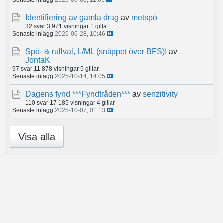
Identifiering av gamla drag
av
metspö
32 svar
3 971 visningar
1 gilla
Senaste inlägg
2026-06-28, 10:46
Spö- & rullval, L/ML (snäppet över BFS)!
av
JontaK
97 svar
11 878 visningar
5 gillar
Senaste inlägg
2025-10-14, 14:05
Dagens fynd ***Fyndtråden***
av
senzitivity
110 svar
17 185 visningar
4 gillar
Senaste inlägg
2025-10-07, 01:13
Visa alla