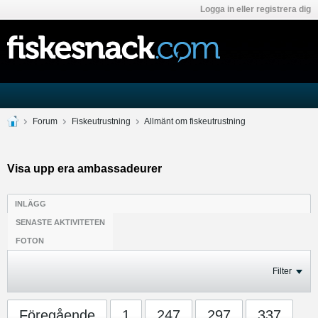
Logga in eller registrera dig
Forum
Fiskeutrustning
Allmänt om fiskeutrustning
Visa upp era ambassadeurer
INLÄGG
SENASTE AKTIVITETEN
FOTON
Filter
Föregående
1
247
297
337