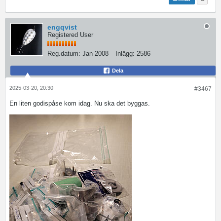
engqvist
Registered User
Reg.datum:
Jan 2008
Inlägg:
2586
Dela
2025-03-20, 20:30
#3467
En liten godispåse kom idag. Nu ska det byggas.