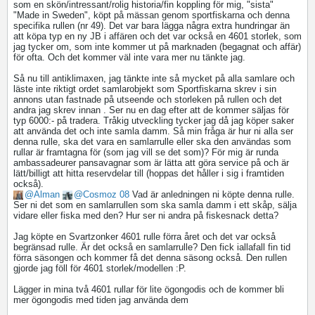
som en skön/intressant/rolig historia/fin koppling för mig, "sista"
"Made in Sweden", köpt på mässan genom sportfiskarna och denna
specifika rullen (nr 49). Det var bara lägga några extra hundringar än
att köpa typ en ny JB i affären och det var också en 4601 storlek, som
jag tycker om, som inte kommer ut på marknaden (begagnat och affär)
för ofta. Och det kommer väl inte vara mer nu tänkte jag.
Så nu till antiklimaxen, jag tänkte inte så mycket på alla samlare och
läste inte riktigt ordet samlarobjekt som Sportfiskarna skrev i sin
annons utan fastnade på utseende och storleken på rullen och det
andra jag skrev innan
. Ser nu en dag efter att de kommer säljas för
typ 6000:- på tradera. Tråkig utveckling tycker jag då jag köper saker
att använda det och inte samla damm. Så min fråga är hur ni alla ser
denna rulle, ska det vara en samlarrulle eller ska den användas som
rullar är framtagna för (som jag vill se det som)? För mig är runda
ambassadeurer pansavagnar som är lätta att göra service på och är
lätt/billigt att hitta reservdelar till (hoppas det håller i sig i framtiden
också).
Alman
Cosmoz 08
Vad är anledningen ni köpte denna rulle.
Ser ni det som en samlarrullen som ska samla damm i ett skåp, sälja
vidare eller fiska med den? Hur ser ni andra på fiskesnack detta?
Jag köpte en Svartzonker 4601 rulle förra året och det var också
begränsad rulle. Är det också en samlarrulle? Den fick iallafall fin tid
förra säsongen och kommer få det denna säsong också. Den rullen
gjorde jag föll för 4601 storlek/modellen :P.
Lägger in mina två 4601 rullar för lite ögongodis och de kommer bli
mer ögongodis med tiden jag använda dem