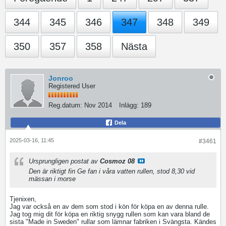
344
345
346
347
348
349
350
357
358
Nästa
Jonroo
Registered User
Reg.datum:
Nov 2014
Inlägg:
189
Dela
2025-03-16, 11:45
#3461
Ursprungligen postat av
Cosmoz 08
Den är riktigt fin Ge fan i våra vatten rullen, stod 8,30 vid
mässan i morse
Tjenixen,
Jag var också en av dem som stod i kön för köpa en av denna rulle.
Jag tog mig dit för köpa en riktig snygg rullen som kan vara bland de
sista "Made in Sweden" rullar som lämnar fabriken i Svängsta. Kändes