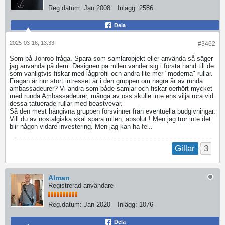
Reg.datum:
Jan 2008
Inlägg:
2586
Dela
2025-03-16, 13:33
#3462
Som på Jonroo fråga. Spara som samlarobjekt eller använda så säger
jag använda på dem. Designen på rullen vänder sig i första hand till de
som vanligtvis fiskar med lågprofil och andra lite mer "moderna" rullar.
Frågan är hur stort intresset är i den gruppen om några år av runda
ambassadeurer? Vi andra som både samlar och fiskar oerhört mycket
med runda Ambassadeurer, många av oss skulle inte ens vilja röra vid
dessa tatuerade rullar med beastvevar.
Så den mest hängivna gruppen försvinner från eventuella budgivningar.
Vill du av nostalgiska skäl spara rullen, absolut ! Men jag tror inte det
blir någon vidare investering. Men jag kan ha fel..
3
Gillar
Alman
Registrerad användare
Reg.datum:
Jan 2020
Inlägg:
1076
Dela