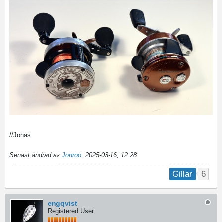
//Jonas
Senast ändrad av
Jonroo
;
2025-03-16, 12:28
.
6
Gillar
engqvist
Registered User