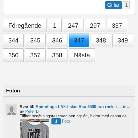
1
Gillar
Föregående
1
247
297
337
344
345
346
347
348
349
350
357
358
Nästa
Foton
Svar till
Spinnfluga LAX-fiske. Abu 6500 pro rocket - Lina för kort?
av
Peter B
Tillhör begåvningsreserven sen ngr år , bidrar med denna devis.
Pe
1
Foto