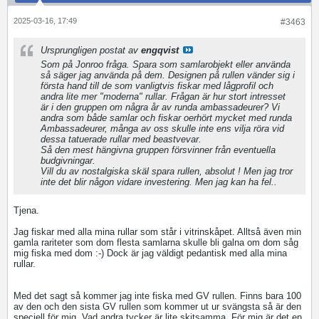
2025-03-16, 17:49
#3463
Ursprungligen postat av
engqvist
Som på Jonroo fråga. Spara som samlarobjekt eller använda
så säger jag använda på dem. Designen på rullen vänder sig i
första hand till de som vanligtvis fiskar med lågprofil och
andra lite mer "moderna" rullar. Frågan är hur stort intresset
är i den gruppen om några år av runda ambassadeurer? Vi
andra som både samlar och fiskar oerhört mycket med runda
Ambassadeurer, många av oss skulle inte ens vilja röra vid
dessa tatuerade rullar med beastvevar.
Så den mest hängivna gruppen försvinner från eventuella
budgivningar.
Vill du av nostalgiska skäl spara rullen, absolut ! Men jag tror
inte det blir någon vidare investering. Men jag kan ha fel..
Tjena.
Jag fiskar med alla mina rullar som står i vitrinskåpet. Alltså även min
gamla rariteter som dom flesta samlarna skulle bli galna om dom såg
mig fiska med dom :-) Dock är jag väldigt pedantisk med alla mina
rullar.
Med det sagt så kommer jag inte fiska med GV rullen. Finns bara 100
av den och den sista GV rullen som kommer ut ur svängsta så är den
speciell för mig. Vad andra tycker är lite skitsamma. För mig är det en