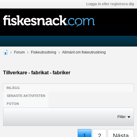
Logga in eller registrera dig
Forum
Fiskeutrustning
Allmänt om fiskeutrustning
Tillverkare - fabrikat - fabriker
INLÄGG
SENASTE AKTIVITETEN
FOTON
Filter
1
2
Nästa