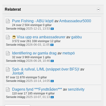
Relaterat
Pure Fishing - ABU köpt!
av
Ambassadeur5000
24 svar
2 504 visningar
0 gillar
Senaste inlägg
2025-12-21, 13:53
Visa upp era ambassadeurer
av
gabbu
3 572 svar
261 338 visningar
12 gillar
Senaste inlägg
2026-06-03, 11:05
Identifiering av gamla drag
av
metspö
32 svar
3 969 visningar
1 gilla
Senaste inlägg
2026-06-28, 10:46
Spö- & rullval, L/ML (snäppet över BFS)!
av
JontaK
97 svar
11 878 visningar
5 gillar
Senaste inlägg
2025-10-14, 14:05
Dagens fynd ***Fyndtråden***
av
senzitivity
110 svar
17 185 visningar
4 gillar
Senaste inlägg
2025-10-07, 01:13