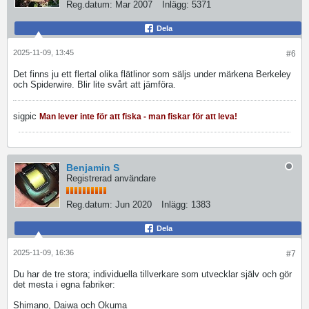
Reg.datum:
Mar 2007
Inlägg:
5371
Dela
2025-11-09, 13:45
#6
Det finns ju ett flertal olika flätlinor som säljs under märkena Berkeley
och Spiderwire. Blir lite svårt att jämföra.
sigpic
Man lever inte för att fiska - man fiskar för att leva!
Benjamin S
Registrerad användare
Reg.datum:
Jun 2020
Inlägg:
1383
Dela
2025-11-09, 16:36
#7
Du har de tre stora; individuella tillverkare som utvecklar själv och gör
det mesta i egna fabriker:
Shimano, Daiwa och Okuma