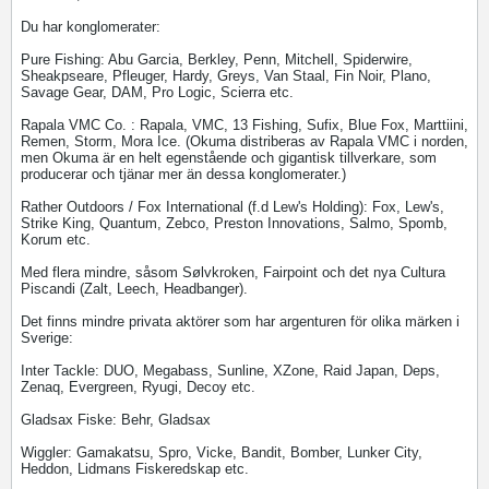
Du har konglomerater:
Pure Fishing: Abu Garcia, Berkley, Penn, Mitchell, Spiderwire,
Sheakpseare, Pfleuger, Hardy, Greys, Van Staal, Fin Noir, Plano,
Savage Gear, DAM, Pro Logic, Scierra etc.
Rapala VMC Co. : Rapala, VMC, 13 Fishing, Sufix, Blue Fox, Marttiini,
Remen, Storm, Mora Ice. (Okuma distriberas av Rapala VMC i norden,
men Okuma är en helt egenstående och gigantisk tillverkare, som
producerar och tjänar mer än dessa konglomerater.)
Rather Outdoors / Fox International (f.d Lew's Holding): Fox, Lew's,
Strike King, Quantum, Zebco, Preston Innovations, Salmo, Spomb,
Korum etc.
Med flera mindre, såsom Sølvkroken, Fairpoint och det nya Cultura
Piscandi (Zalt, Leech, Headbanger).
Det finns mindre privata aktörer som har argenturen för olika märken i
Sverige:
Inter Tackle: DUO, Megabass, Sunline, XZone, Raid Japan, Deps,
Zenaq, Evergreen, Ryugi, Decoy etc.
Gladsax Fiske: Behr, Gladsax
Wiggler: Gamakatsu, Spro, Vicke, Bandit, Bomber, Lunker City,
Heddon, Lidmans Fiskeredskap etc.