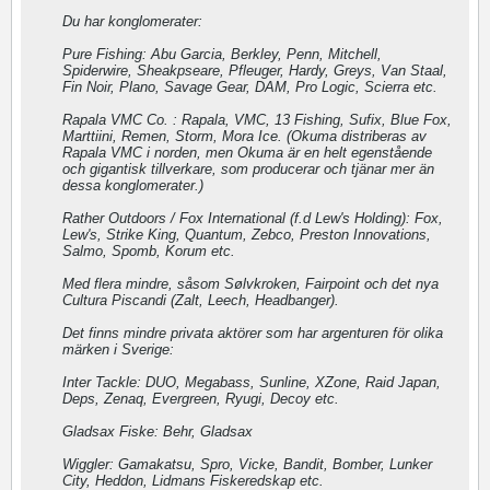
Du har konglomerater:
Pure Fishing: Abu Garcia, Berkley, Penn, Mitchell,
Spiderwire, Sheakpseare, Pfleuger, Hardy, Greys, Van Staal,
Fin Noir, Plano, Savage Gear, DAM, Pro Logic, Scierra etc.
Rapala VMC Co. : Rapala, VMC, 13 Fishing, Sufix, Blue Fox,
Marttiini, Remen, Storm, Mora Ice. (Okuma distriberas av
Rapala VMC i norden, men Okuma är en helt egenstående
och gigantisk tillverkare, som producerar och tjänar mer än
dessa konglomerater.)
Rather Outdoors / Fox International (f.d Lew's Holding): Fox,
Lew's, Strike King, Quantum, Zebco, Preston Innovations,
Salmo, Spomb, Korum etc.
Med flera mindre, såsom Sølvkroken, Fairpoint och det nya
Cultura Piscandi (Zalt, Leech, Headbanger).
Det finns mindre privata aktörer som har argenturen för olika
märken i Sverige:
Inter Tackle: DUO, Megabass, Sunline, XZone, Raid Japan,
Deps, Zenaq, Evergreen, Ryugi, Decoy etc.
Gladsax Fiske: Behr, Gladsax
Wiggler: Gamakatsu, Spro, Vicke, Bandit, Bomber, Lunker
City, Heddon, Lidmans Fiskeredskap etc.