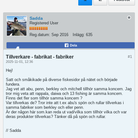
Sadda
Registered User
Reg.datum:
Sep 2016
Inlägg:
635
Dela
Tillverkare - fabrikat - fabriker
#1
2025-11-01, 12:36
Hej!
Satt och småkikade på diverse fiskesidor på nätet och började
fundera.
Jag vet att abu, penn, berkley och mitchell tillhör samma koncern. Jag
tror mig veta att rappala, daiwa och 13 fishing är samma koncern.
Finns det fler som tillhör samma koncern ?
Var tillverkas de? Tror inte att t.ex abu's spön och rullar tillverkas i
samma fabriker som berkley och eller penn.
Är der någon här som.kan reda ut vad/vilka som tillhör vilka och var
deras produkter tillverkas? Tänker då på spön och rullar.
// Sadda