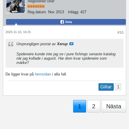
Registered User
Reg.datum:
Nov 2013
Inlägg:
427
Dela
2025-11-10, 16:25
#10
Ursprungligen postat av
Xerup
Spiderwire kunde inte jag se i pure fishings senaste katalog
när jag kollade i augusti. Har dom kvar spiderwire som
märke?
De ligger kvar på
hemsidan
i alla fall.
1
Gillar
1
2
Nästa