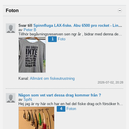
Foton
Svar till
Spinnfluga LAX-fiske. Abu 6500 pro rocket - Lina för kort?
av
Peter B
Tillhör begåvningsreserven sen ngr år , bidrar med denna devis.
Pe
1
Foto
Kanal:
Allmänt om fiskeutrustning
2026-07-02, 20:28
Någon som vet vart dessa drag kommer från ?
av
SpiN.
Hej jag är ny här och har en hel del fiske drag och försöker hitta information från vart dom kommer...
4
Foton