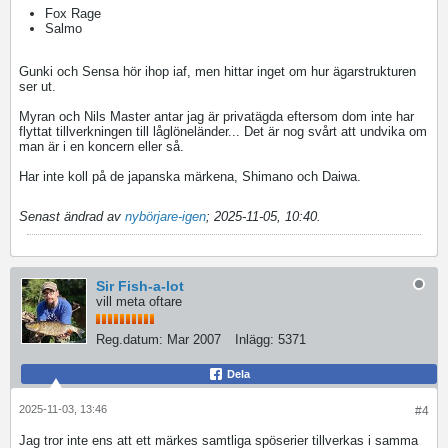
Fox Rage
Salmo
Gunki och Sensa hör ihop iaf, men hittar inget om hur ägarstrukturen
ser ut.
Myran och Nils Master antar jag är privatägda eftersom dom inte har
flyttat tillverkningen till låglöneländer... Det är nog svårt att undvika om
man är i en koncern eller så.
Har inte koll på de japanska märkena, Shimano och Daiwa.
Senast ändrad av
nybörjare-igen
;
2025-11-05, 10:40
.
Sir Fish-a-lot
vill meta oftare
Reg.datum:
Mar 2007
Inlägg:
5371
Dela
2025-11-03, 13:46
#4
Jag tror inte ens att ett märkes samtliga spöserier tillverkas i samma