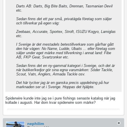
Darts AB: Darts, Big Bite Baits, Drennan, Tasmanian Devil
etc.
Sedan finns det ett par små, privatägda företag som säljer
och tillverkar på egen väg:
Zeebaas, Accurate, Sportex, Stroft, ISUZU Kogyo, Lamiglas
etc.
I Sverige är det mestadels betestillverkare som går/har gått
den här vägen: No Name, Ludde, Ubaits ... eller företag som
säljer under eget märke med tillverkning i annat land: Fibe
AB, FKP Gear, Svartzonker etc.
Sedan finns det en ny-gammal kategori i Sverige, och det är
när butiker/kedjor gör sina egna varumärken: Söder Tackle,
Scout, Vatn, Anglers, Armada Tackle osv.
Det här tycker jag är en ganska precis uppdelning på hur
marknaden ser ut i Sverige. Hoppas det hjälpte.
Spiderwire kunde inte jag se i pure fishings senaste katalog när jag
kollade i augusti. Har dom kvar spiderwire som märke?
nephilim