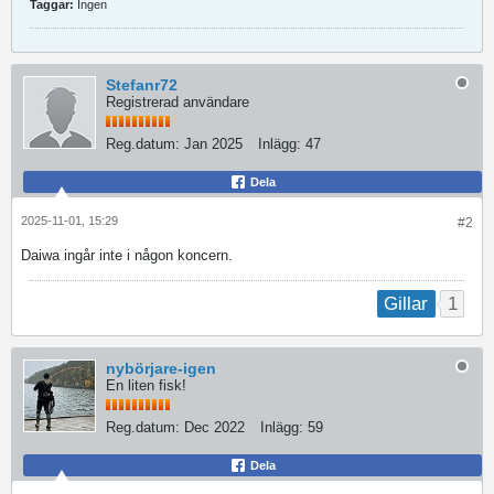
Taggar:
Ingen
Stefanr72
Registrerad användare
Reg.datum:
Jan 2025
Inlägg:
47
Dela
2025-11-01, 15:29
#2
Daiwa ingår inte i någon koncern.
1
Gillar
nybörjare-igen
En liten fisk!
Reg.datum:
Dec 2022
Inlägg:
59
Dela