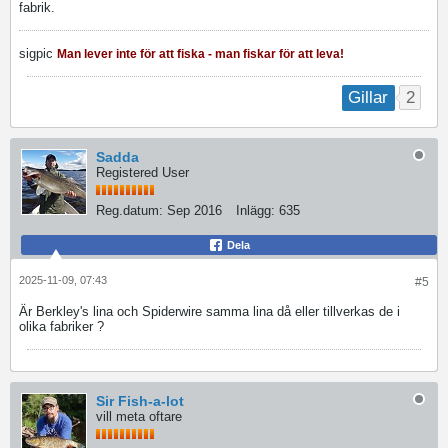
fabrik.
sigpic
Man lever inte för att fiska - man fiskar för att leva!
2
Gillar
Sadda
Registered User
Reg.datum:
Sep 2016
Inlägg:
635
Dela
2025-11-09, 07:43
#5
Är Berkley's lina och Spiderwire samma lina då eller tillverkas de i
olika fabriker ?
Sir Fish-a-lot
vill meta oftare