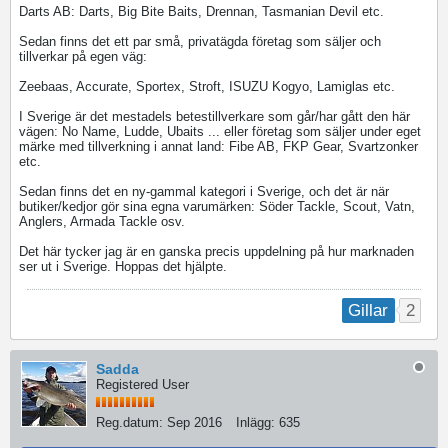
Darts AB: Darts, Big Bite Baits, Drennan, Tasmanian Devil etc.
Sedan finns det ett par små, privatägda företag som säljer och
tillverkar på egen väg:
Zeebaas, Accurate, Sportex, Stroft, ISUZU Kogyo, Lamiglas etc.
I Sverige är det mestadels betestillverkare som går/har gått den här
vägen: No Name, Ludde, Ubaits ... eller företag som säljer under eget
märke med tillverkning i annat land: Fibe AB, FKP Gear, Svartzonker
etc.
Sedan finns det en ny-gammal kategori i Sverige, och det är när
butiker/kedjor gör sina egna varumärken: Söder Tackle, Scout, Vatn,
Anglers, Armada Tackle osv.
Det här tycker jag är en ganska precis uppdelning på hur marknaden
ser ut i Sverige. Hoppas det hjälpte.
2
Gillar
Sadda
Registered User
Reg.datum:
Sep 2016
Inlägg:
635