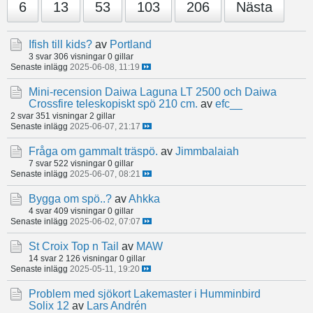
6
13
53
103
206
Nästa
Ifish till kids?
av
Portland
3 svar
306 visningar
0 gillar
Senaste inlägg
2025-06-08, 11:19
Mini-recension Daiwa Laguna LT 2500 och Daiwa
Crossfire teleskopiskt spö 210 cm.
av
efc__
2 svar
351 visningar
2 gillar
Senaste inlägg
2025-06-07, 21:17
Fråga om gammalt träspö.
av
Jimmbalaiah
7 svar
522 visningar
0 gillar
Senaste inlägg
2025-06-07, 08:21
Bygga om spö..?
av
Ahkka
4 svar
409 visningar
0 gillar
Senaste inlägg
2025-06-02, 07:07
St Croix Top n Tail
av
MAW
14 svar
2 126 visningar
0 gillar
Senaste inlägg
2025-05-11, 19:20
Problem med sjökort Lakemaster i Humminbird
Solix 12
av
Lars Andrén