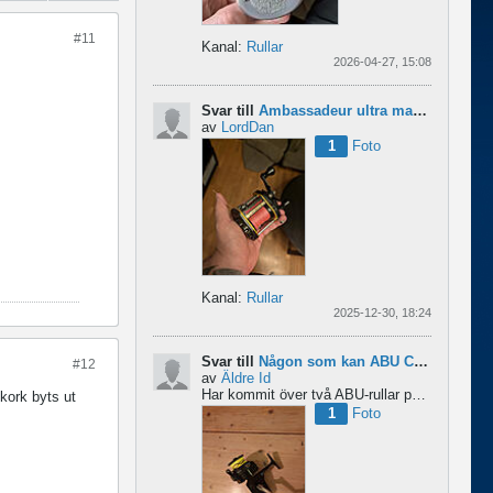
#11
Kanal:
Rullar
2026-04-27, 15:08
Svar till
Ambassadeur ultra mag xl 3
av
LordDan
1
Foto
Kanal:
Rullar
2025-12-30, 18:24
Svar till
Någon som kan ABU Cardinal och skillnader mellan äldre rullar?
#12
av
Äldre Id
Har kommit över två ABU-rullar på en loppis någonstans i Sverige. Servat själv nu. Den ena är en klassisk...
kork byts ut
1
Foto