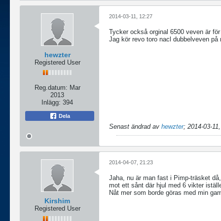
2014-03-11, 12:27
Tycker också orginal 6500 veven är för 
Jag kör revo toro nacl dubbelveven på mi
hewzter
Registered User
Reg.datum:
Mar
2013
Inlägg:
394
Dela
Senast ändrad av
hewzter
;
2014-03-11,
2014-04-07, 21:23
Jaha, nu är man fast i Pimp-träsket då,
mot ett sånt där hjul med 6 vikter iställe
Nåt mer som borde göras med min gamla 
Kirshim
Registered User