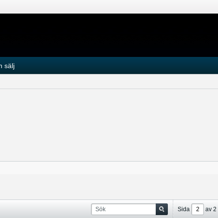
 sälj
Sida
av
2