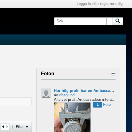
Logga in eller registrera dig
Foton
Hur hög profil har en Ambassadeur?
av
dhaglund
Alla vet ju att Ambassadeur inte är en lågprofilrulle, det är tydligt. Men hur hög profil har de egentligen?...
1
Foto
Filter