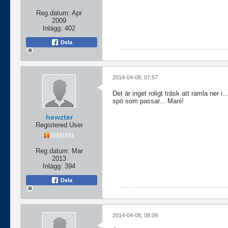
Reg.datum:
Apr
2009
Inlägg:
402
Dela
2014-04-08, 07:57
Det är inget roligt träsk att ramla ner i
spö som passar... Mani!
hewzter
Registered User
Reg.datum:
Mar
2013
Inlägg:
394
Dela
2014-04-08, 08:09