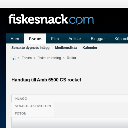
Hem
Film
Artiklar
Bloggar
Köp och
Forum
Senaste dygnets inlägg
Medlemslista
Kalender
Forum
Fiskeutrustning
Rullar
Handtag till Amb 6500 CS rocket
INLÄGG
SENASTE AKTIVITETEN
FOTON