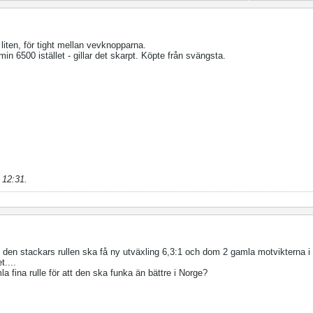
liten, för tight mellan vevknopparna.
n 6500 istället - gillar det skarpt. Köpte från svängsta.
 12:31
.
 den stackars rullen ska få ny utväxling 6,3:1 och dom 2 gamla motvikterna i 
t....
fina rulle för att den ska funka än bättre i Norge?