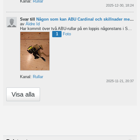
Kanal:
Rullar
2025-12-30, 18:24
Svar till
Någon som kan ABU Cardinal och skillnader mellan äldre rullar?
av
Äldre Id
Har kommit över två ABU-rullar på en loppis någonstans i Sverige. Servat själv nu. Den ena är en klassisk...
1
Foto
Kanal:
Rullar
2025-11-21, 20:37
Visa alla