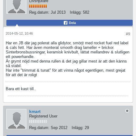
Livsnjutare
Reg.datum:
Jul 2013
Inlägg:
582
Dela
2014-05-12, 10:46
#9
Har en JB där jag polerat alla glidytor, smörjt med rocket fuel red label
& cals fett. Har även monterat smooth drag lameller + brickor.
Sinterbronsbussningar, keramisk knivbult, lättat mellandrev & slutligen
ett powerhandle.
Är grymt nöjd med denna rullen & det jag gillar mest är att den känns
så stabil.
Har inte "trimmat & tunat" för att vinna något egentligen, mest grejat
för att det är roligt
Bara ett kast till..
kmart
Registered User
Reg.datum:
Sep 2012
Inlägg:
29