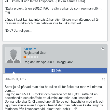
kit + knivbult och lättad linspridare. (Också samma Rea).
Nästa projekt är en 2601C IAR. Tyvärr verkar de som reelman glömt
mig...
Längd i kast kan jag inte påstå har blivit längre men däremot så är
trasslen mindre och man behöver inte ta i lika mycket...
Nörd? Ja troligen...
Kirshim
Registered User
Reg.datum:
Apr 2009
Inlägg:
402
Dela
2014-05-11, 17:17
#4
Beror ju så på vad man ska ha rullen till för fiske hur man vill trimma
dom....
Jag tog min 6500CS rocket och drevade om till 6,3:1, satte dit en
powerhandle och skaffade ett aluminiumstativ utan linspridare.
Denna rulle ska få följa med upp till Norge och havsfiska med pilk och
jigg men skulle även fungera utmärkt där man behöver kasta långt då
friktionen från linspridare vid utkast helt uteblir....;P