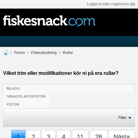
Logga in eller registrera dig
Forum
Fiskeutrustning
Rullar
Vilket trim eller modifikationer kör ni på era rullar?
INLÄGG
SENASTE AKTIVITETEN
FOTON
Filter
1
2
3
4
11
28
Nästa