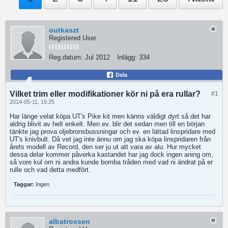
outkaszt
Registered User
Reg.datum:
Jul 2012
Inlägg:
334
Dela
Vilket trim eller modifikationer kör ni på era rullar?
#1
2014-05-11, 15:25
Har länge velat köpa UT's Pike kit men känns väldigt dyrt så det har
aldrig blivit av helt enkelt. Men ev. blir det sedan men till en början
tänkte jag prova oljebronsbussningar och ev. en lättad linspridare med
UT's knivbult. Då vet jag inte ännu om jag ska köpa linspridaren från
årets modell av Record, den ser ju ut att vara av alu. Hur mycket
dessa delar kommer påverka kastandet har jag dock ingen aning om,
så vore kul om ni andra kunde bomba tråden med vad ni ändrat på er
rulle och vad detta medfört.
Taggar:
Ingen
albatrossen