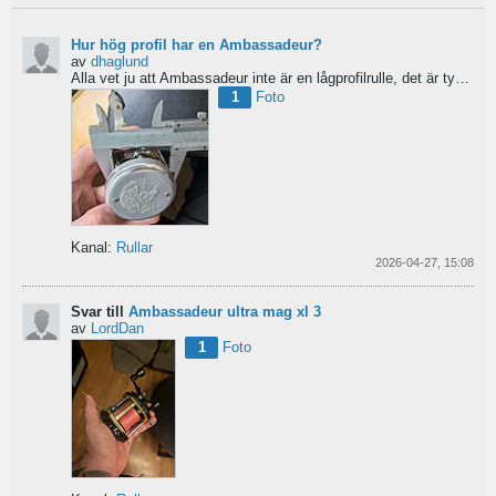
Hur hög profil har en Ambassadeur?
av
dhaglund
Alla vet ju att Ambassadeur inte är en lågprofilrulle, det är tydligt. Men hur hög profil har de egentligen?...
1
Foto
Kanal:
Rullar
2026-04-27, 15:08
Svar till
Ambassadeur ultra mag xl 3
av
LordDan
1
Foto