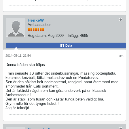
HenkeW
Ambassadeur
Reg.datum:
Aug 2009
Inlägg:
4685
Dela
2014-05-11, 21:54
#5
Denna tråden ska följas
I min senaste JB sitter det sinterbussningar, mässing bottenplatta,
keramisk knivbult, lättat mellandrev och en Predatorvev.
Sen är den såklart helt nedmonterad, rengjord, samt återsmord med
smörjmedel från Cals sortiment.
Det är faktiskt något som kan göra underverk på en klassisk
Ambassadeur !
Den är stabil som tusan och kastar tunga beten väldigt bra.
Grym rulle för det tyngre fisket !
Jag är toknöjd.