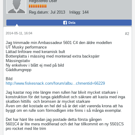
Registered User
Reg.datum:
Jul 2013
Inlägg:
144
Dela
2014-05-11, 16:04
#2
Jag trimmade min Ambassadeur 5601 C4 den äldre modellen
UT Musky performance
Lättad linförare med keramisk bult
Bottenplatta i mässing med monterad extra backspärr
Mässingstativ
Ny enkelvev i blått ej med på bild
Gäddtumgrepp
Bild
http://www.fiskesnack.com/forum/albu...chmentid=66229
Jag kastar nog inte längre men rullen har blivit mycket starkare i
konstruktion för det tunga gäddfisket och säkrare att kasta med inga
skatbon hittills
och bromsen är mycket starkare
Även om det kostade en hel del så är det värt varenda krona att ha
byggt om en rulle som förmodligen inte finns i så många exemplar.
Det har hänt lite sedan jag postade detta första gången
5601C4 är lite mera modifierad och det har tillkommit en ny 5501CS
pro rocket med lite trim