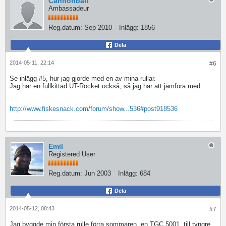
Cannonball
Ambassadeur
Reg.datum:
Sep 2010
Inlägg:
1856
Dela
2014-05-11, 22:14
#6
Se inlägg #5, hur jag gjorde med en av mina rullar.
Jag har en fullkittad UT-Rocket också, så jag har att jämföra med.
http://www.fiskesnack.com/forum/show...536#post918536
Emil
Registered User
Reg.datum:
Jun 2003
Inlägg:
684
Dela
2014-05-12, 08:43
#7
Jag byggde min första rulle förra sommaren, en TGC 5001, till tyngre