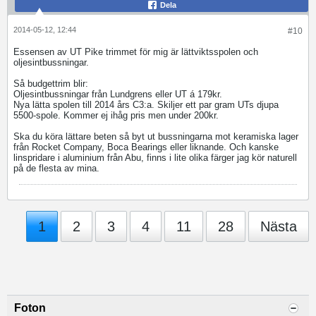
Dela
2014-05-12, 12:44
#10
Essensen av UT Pike trimmet för mig är lättviktsspolen och
oljesintbussningar.
Så budgettrim blir:
Oljesintbussningar från Lundgrens eller UT á 179kr.
Nya lätta spolen till 2014 års C3:a. Skiljer ett par gram UTs djupa
5500-spole. Kommer ej ihåg pris men under 200kr.
Ska du köra lättare beten så byt ut bussningarna mot keramiska lager
från Rocket Company, Boca Bearings eller liknande. Och kanske
linspridare i aluminium från Abu, finns i lite olika färger jag kör naturell
på de flesta av mina.
1
2
3
4
11
28
Nästa
Foton