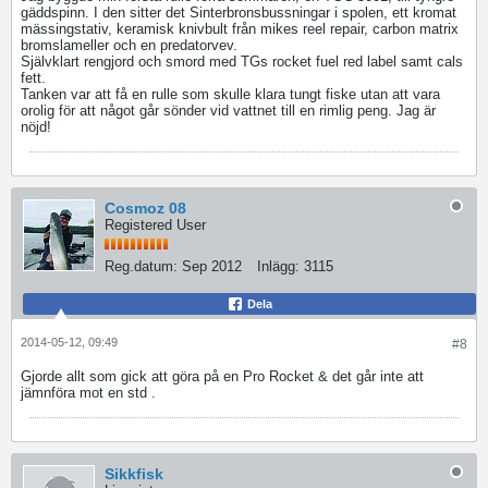
gäddspinn. I den sitter det Sinterbronsbussningar i spolen, ett kromat
mässingstativ, keramisk knivbult från mikes reel repair, carbon matrix
bromslameller och en predatorvev.
Självklart rengjord och smord med TGs rocket fuel red label samt cals
fett.
Tanken var att få en rulle som skulle klara tungt fiske utan att vara
orolig för att något går sönder vid vattnet till en rimlig peng. Jag är
nöjd!
Cosmoz 08
Registered User
Reg.datum:
Sep 2012
Inlägg:
3115
Dela
2014-05-12, 09:49
#8
Gjorde allt som gick att göra på en Pro Rocket & det går inte att
jämnföra mot en std .
Sikkfisk