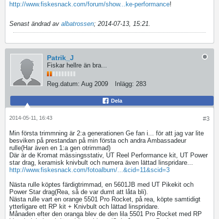
http://www.fiskesnack.com/forum/show...ke-performance
!
Senast ändrad av
albatrossen
;
2014-07-13, 15:21
.
Patrik_J
Fiskar hellre än bra...
Reg.datum:
Aug 2009
Inlägg:
283
Dela
2014-05-11, 16:43
#3
Min första trimmning är 2:a generationen Ge fan i... för att jag var lite
besviken på prestandan på min första och andra Ambassadeur
rulle(Har även en 1:a gen otrimmad)
Där är de Kromat mässingsstativ, UT Reel Performance kit, UT Power
star drag, keramisk knivbult och numera även lättad linspridare...
http://www.fiskesnack.com/fotoalbum/...&cid=11&scid=3
Nästa rulle köptes färdigtrimmad, en 5601JB med UT Pikekit och
Power Star drag(Rea, så de var dumt att låta bli).
Nästa rulle vart en orange 5501 Pro Rocket, på rea, köpte samtidigt
ytterligare ett RP kit + Knivbult och lättad linspridare.
Månaden efter den oranga blev de den lila 5501 Pro Rocket med RP