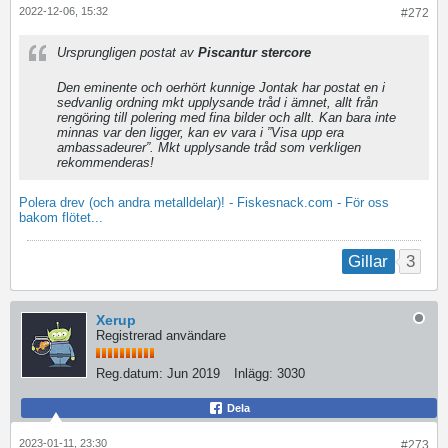
2022-12-06, 15:32
#272
Ursprungligen postat av
Piscantur stercore
Den eminente och oerhört kunnige Jontak har postat en i
sedvanlig ordning mkt upplysande tråd i ämnet, allt från
rengöring till polering med fina bilder och allt. Kan bara inte
minnas var den ligger, kan ev vara i ”Visa upp era
ambassadeurer”. Mkt upplysande tråd som verkligen
rekommenderas!
Polera drev (och andra metalldelar)! - Fiskesnack.com - För oss
bakom flötet...
3
Gillar
Xerup
Registrerad användare
Reg.datum:
Jun 2019
Inlägg:
3030
Dela
2023-01-11, 23:30
#273