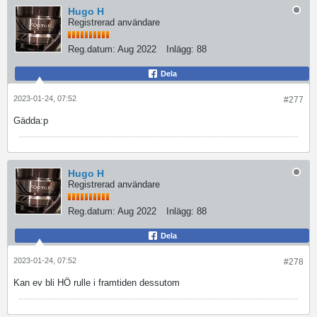
Hugo H
Registrerad användare
Reg.datum:
Aug 2022
Inlägg:
88
Dela
2023-01-24, 07:52
#277
Gädda:p
Hugo H
Registrerad användare
Reg.datum:
Aug 2022
Inlägg:
88
Dela
2023-01-24, 07:52
#278
Kan ev bli HÖ rulle i framtiden dessutom