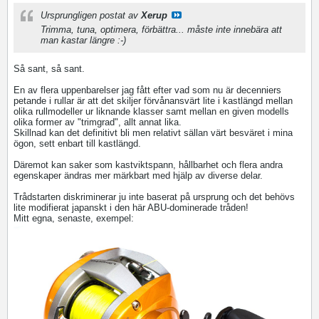
Ursprungligen postat av
Xerup
Trimma, tuna, optimera, förbättra... måste inte innebära att
man kastar längre :-)
Så sant, så sant.
En av flera uppenbarelser jag fått efter vad som nu är decenniers
petande i rullar är att det skiljer förvånansvärt lite i kastlängd mellan
olika rullmodeller ur liknande klasser samt mellan en given modells
olika former av "trimgrad", allt annat lika.
Skillnad kan det definitivt bli men relativt sällan värt besväret i mina
ögon, sett enbart till kastlängd.
Däremot kan saker som kastviktspann, hållbarhet och flera andra
egenskaper ändras mer märkbart med hjälp av diverse delar.
Trådstarten diskriminerar ju inte baserat på ursprung och det behövs
lite modifierat japanskt i den här ABU-dominerade tråden!
Mitt egna, senaste, exempel: