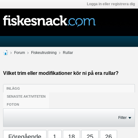
Logga in eller registrera dig
Forum
Fiskeutrustning
Rullar
Vilket trim eller modifikationer kör ni på era rullar?
INLÄGG
SENASTE AKTIVITETEN
FOTON
Filter
Föregående
1
18
25
26