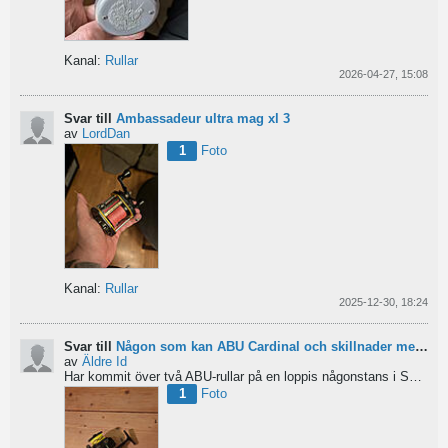
Kanal:
Rullar
2026-04-27, 15:08
Svar till
Ambassadeur ultra mag xl 3
av
LordDan
1
Foto
Kanal:
Rullar
2025-12-30, 18:24
Svar till
Någon som kan ABU Cardinal och skillnader mellan äldre rullar?
av
Äldre Id
Har kommit över två ABU-rullar på en loppis någonstans i Sverige. Servat själv nu. Den ena är en klassisk...
1
Foto