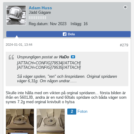
Adam Huss
Jädd Gägare
Reg.datum:
Nov 2023
Inlägg:
16
Dela
2024-01-01, 13:44
#279
Ursprungligen postat av
HaDo
[ATTACH=CONFIG]79534[/ATTACH]
[ATTACH=CONFIG]79535[/ATTACH]
Så väger spolen, "ren" och linspridaren. Original spridaren
väger 6,31g. Om någon undrar......
Skulle inte hålla med om vikten på orginal spridaren... första bilden är
ifrån en 5601JB, andra är en rund 60tals spridare och båda väger som
synes 7.2g med orginal knivbult o hylsa
2
Foton