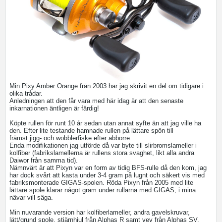
Min Pixy Amber Orange från 2003 har jag skrivit en del om tidigare i
olika trådar.
Anledningen att den får vara med här idag är att den senaste
inkarnationen äntligen är färdig!
Köpte rullen för runt 10 år sedan utan annat syfte än att jag ville ha
den. Efter lite testande hamnade rullen på lättare spön till
främst jigg- och wobblerfiske efter abborre.
Enda modifikationen jag utförde då var byte till slirbromslameller i
kolfiber (fabrikslamellerna är rullens stora svaghet, likt alla andra
Daiwor från samma tid).
Nämnvärt är att Pixyn var en form av tidig BFS-rulle då den kom, jag
har dock svårt att kasta under 3-4 gram på lugnt och säkert vis med
fabriksmonterade GIGAS-spolen. Röda Pixyn från 2005 med lite
lättare spole klarar något gram under rullarna med GIGAS, i mina
nävar vill säga.
Min nuvarande version har kolfiberlameller, andra gavelskruvar,
lätt/grund spole, stjärnhjul från Alphas R samt vev från Alphas SV.