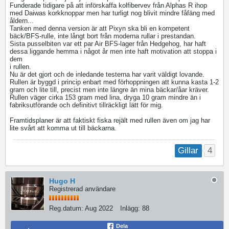
Funderade tidigare på att införskaffa kolfibervev från Alphas R ihop
med Daiwas korkknoppar men har turligt nog blivit mindre fåfäng med
åldern...
Tanken med denna version är att Pixyn ska bli en kompetent
bäck/BFS-rulle, inte långt bort från moderna rullar i prestandan.
Sista pusselbiten var ett par Air BFS-lager från Hedgehog, har haft
dessa liggande hemma i något år men inte haft motivation att stoppa i
dem
i rullen.
Nu är det gjort och de inledande testerna har varit väldigt lovande.
Rullen är byggd i princip enbart med förhoppningen att kunna kasta 1-2
gram och lite till, precist men inte längre än mina bäckar/åar kräver.
Rullen väger cirka 153 gram med lina, dryga 10 gram mindre än i
fabriksutförande och definitivt tillräckligt lätt för mig.
Framtidsplaner är att faktiskt fiska rejält med rullen även om jag har
lite svårt att komma ut till bäckarna.
4
Gillar
Hugo H
Registrerad användare
Reg.datum:
Aug 2022
Inlägg:
88
Dela