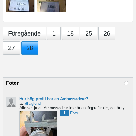
Föregående
1
18
25
26
27
28
Foton
Hur hög profil har en Ambassadeur?
av
dhaglund
Alla vet ju att Ambassadeur inte är en lågprofilrulle, det är tydligt. Men hur hög profil har de egentligen?...
1
Foto