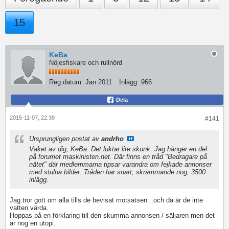
15
KeBa
Nöjesfiskare och rullnörd
Reg.datum:
Jan 2011
Inlägg:
966
Dela
2015-11-07, 22:39
#141
Ursprungligen postat av
andrho
Vaket av dig, KeBa. Det luktar lite skunk. Jag hänger en del
på forumet maskinisten.net. Där finns en tråd "Bedragare på
nätet" där medlemmarna tipsar varandra om fejkade annonser
med stulna bilder. Tråden har snart, skrämmande nog, 3500
inlägg.
Jag tror gott om alla tills de bevisat motsatsen...och då är de inte
vatten värda.
Hoppas på en förklaring till den skumma annonsen / säljaren men det
är nog en utopi.