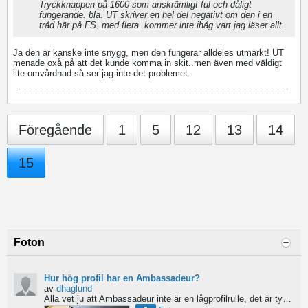
Tryckknappen på 1600 som anskrämligt ful och dåligt
fungerande. bla. UT skriver en hel del negativt om den i en
tråd här på FS. med flera. kommer inte ihåg vart jag läser allt.
Ja den är kanske inte snygg, men den fungerar alldeles utmärkt! UT
menade oxå på att det kunde komma in skit..men även med väldigt
lite omvårdnad så ser jag inte det problemet.
Föregående
1
5
12
13
14
15
Foton
Hur hög profil har en Ambassadeur?
av
dhaglund
Alla vet ju att Ambassadeur inte är en lågprofilrulle, det är tydligt. Men hur hög profil har de egentligen?...