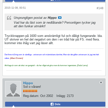
2015-11-08, 00:51
#148
Ursprungligen postat av
Hippo
Vad har du läst som är nedlåtande? Personligen tycker jag
att den funkar utmärkt!
Tryckknappen på 1600 som anskrämligt ful och dåligt fungerande. bla.
UT skriver en hel del negativt om den i en tråd här på FS. med flera.
kommer inte ihåg vart jag läser allt.
Det finns två ting som är oändliga - universum och människans dumhet, Men när det gäller universum är jag inte helt
säker.
[Albert Einstein]
Att klaga är som att sitta i en gungstol – du har något att göra men du kommer ingenstans.
[Dalai Lama]
Hippo
Sol o vårare!
Reg.datum:
Oct 2002
Inlägg:
2173
Dela