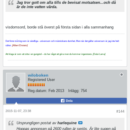
Jag tror gott om alla tills de bevisat motsatsen...och då
är de inte vatten värda.
visdomsord, borde stå överst på första sidan i alla sammanhang
Det finns två ting som är oändliga - universum och människans dumhet, Men när det gäller universum är jag inte helt
säker.
[Albert Einstein]
Att klaga är som att sitta i en gungstol – du har något att göra men du kommer ingenstans.
[Dalai Lama]
wiloboken
Registered User
Reg.datum:
Feb 2013
Inlägg:
754
Dela
2015-11-07, 23:38
#144
Ursprungligen postat av
harlequine
Hoppas annonsen på 2600 rullen är seriös. Är lite sugen på