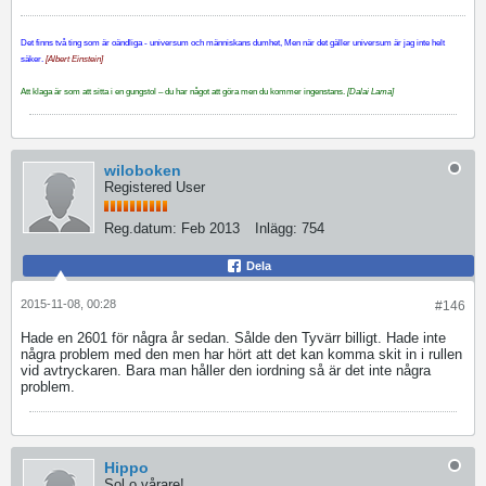
Det finns två ting som är oändliga - universum och människans dumhet, Men när det gäller universum är jag inte helt
säker.
[Albert Einstein]
Att klaga är som att sitta i en gungstol – du har något att göra men du kommer ingenstans.
[Dalai Lama]
wiloboken
Registered User
Reg.datum:
Feb 2013
Inlägg:
754
Dela
2015-11-08, 00:28
#146
Hade en 2601 för några år sedan. Sålde den Tyvärr billigt. Hade inte
några problem med den men har hört att det kan komma skit in i rullen
vid avtryckaren. Bara man håller den iordning så är det inte några
problem.
Hippo
Sol o vårare!