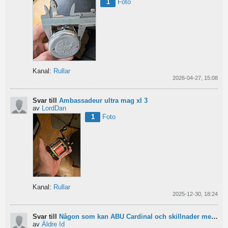
1
Foto
Kanal:
Rullar
2026-04-27, 15:08
Svar till
Ambassadeur ultra mag xl 3
av
LordDan
1
Foto
Kanal:
Rullar
2025-12-30, 18:24
Svar till
Någon som kan ABU Cardinal och skillnader mellan äldre rullar?
av
Äldre Id