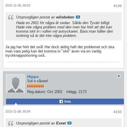
2015-11-08, 00:52
#149
Ursprungligen postat av
wiloboken
Hade en 2601 för några år sedan. Sålde den Tyvärr billigt.
Hade inte några problem med den men har hört att det kan
komma skit in i rullen vid avtryckaren. Bara man håller den
iordning så är det inte några problem.
Ja jag har hört det oxå! Har dock aldrig haft det problemet och ska
man vara petig kan det komma in "skit" även via en vanlig
tryckknappslösning oxå..
Hippo
Sol o vårare!
Reg.datum:
Oct 2002
Inlägg:
2173
Dela
2015-11-08, 00:54
#150
Ursprungligen postat av
Exxet