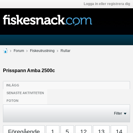
Logga in eller registrera dig
Forum
Fiskeutrustning
Rullar
Prisspann Amba 2500c
INLÄGG
SENASTE AKTIVITETEN
FOTON
Filter
Föregående
1
5
12
13
14