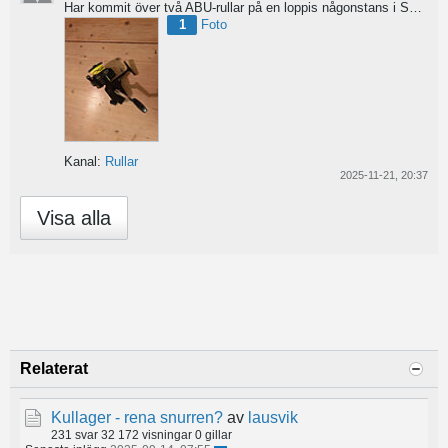
Har kommit över två ABU-rullar på en loppis någonstans i Sverige. Servat själv nu. Den ena är en klassisk...
1
Foto
Kanal:
Rullar
2025-11-21, 20:37
Visa alla
Relaterat
Kullager - rena snurren?
av
lausvik
231 svar
32 172 visningar
0 gillar