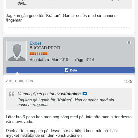
den...
Jag kan gå i godo för "Kräftan". Han är seriös med sin annons.
/Ingemar
Exxet
BUGGAD PROFIL
Reg.datum:
Mar 2010
Inlägg:
3114
Dela
2015-11-08, 00:19
#145
Ursprungligen postat av
wiloboken
Jag kan gå i godo för "Kräftan". Han är seriös med sin
annons. /Ingemar
Låter bra 3 papp kan man nog häng med på, inte ofta man hittar dessa
vänstervevade.
Dock är tumknappen på dessa inte av bästa konstruktion. Läst
mycket nedlåtande om den konstruktionen