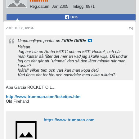
Reg.datum:
Jan 2005
Inlägg:
8971
Dela
2015-10-08, 09:34
#4
Ursprungligen postat av
FiRRe DiRRe
Hejsan
Jag har bla en Amba 5601C och en 5601 Rocket, och när
man kastar så låter det mer än vad jag skulle vilja. Då undrar
jag om det går att "trimma" den så den låter mindre när man
kastar?
Isåfall vilket trim och vart kan man köpa det?
Vad finns det för för- och nackdelar med olika rulltrim?
Abu Garcia ROCKET OIL...
http://www.trumman.com/fisketips.htm
Old Firehand
https://www.trumman.com