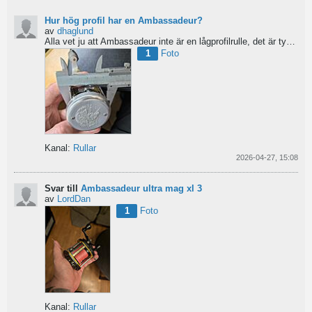
Hur hög profil har en Ambassadeur?
av
dhaglund
Alla vet ju att Ambassadeur inte är en lågprofilrulle, det är tydligt. Men hur hög profil har de egentligen?...
1
Foto
Kanal:
Rullar
2026-04-27, 15:08
Svar till
Ambassadeur ultra mag xl 3
av
LordDan
1
Foto
Kanal:
Rullar