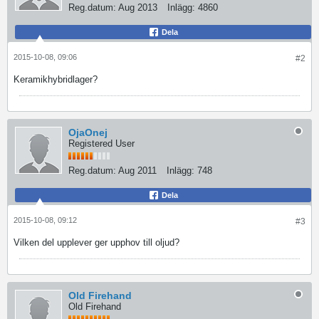
Reg.datum:
Aug 2013
Inlägg:
4860
Dela
2015-10-08, 09:06
#2
Keramikhybridlager?
OjaOnej
Registered User
Reg.datum:
Aug 2011
Inlägg:
748
Dela
2015-10-08, 09:12
#3
Vilken del upplever ger upphov till oljud?
Old Firehand
Old Firehand