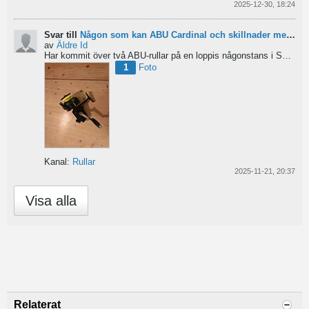
2025-12-30, 18:24
Svar till
Någon som kan ABU Cardinal och skillnader mellan äldre rullar?
av
Äldre Id
Har kommit över två ABU-rullar på en loppis någonstans i Sverige. Servat själv nu. Den ena är en klassisk...
1
Foto
Kanal:
Rullar
2025-11-21, 20:37
Visa alla
Relaterat