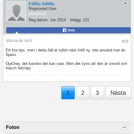
FiRRe DiRRe
Registered User
Reg.datum:
Jun 2014
Inlägg:
121
Dela
2015-10-08, 15:07
#10
Ett bra tips, men i detta fall är rullen näst intill ny, inte använd mer än
5pass
OjaOnej, det kanske det kan vara. Men det syns att den är smord och
fräsch fett/olja
1
2
3
Nästa
Foton