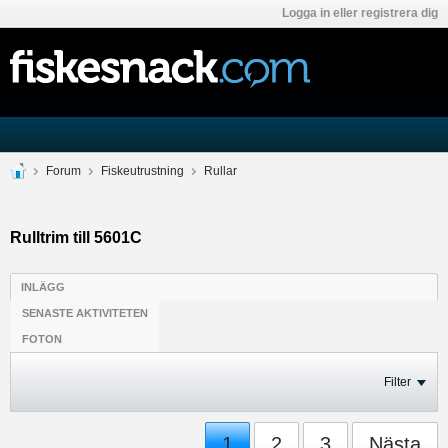
Logga in eller registrera dig
Forum
Fiskeutrustning
Rullar
Rulltrim till 5601C
INLÄGG
SENASTE AKTIVITETEN
FOTON
Filter
1
2
3
Nästa