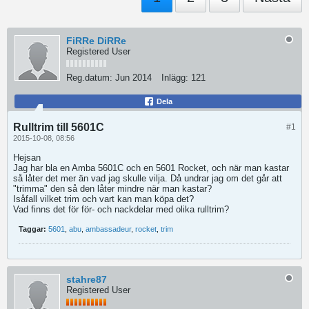
FiRRe DiRRe
Registered User
Reg.datum:
Jun 2014
Inlägg:
121
Dela
Rulltrim till 5601C
#1
2015-10-08, 08:56
Hejsan
Jag har bla en Amba 5601C och en 5601 Rocket, och när man kastar
så låter det mer än vad jag skulle vilja. Då undrar jag om det går att
"trimma" den så den låter mindre när man kastar?
Isåfall vilket trim och vart kan man köpa det?
Vad finns det för för- och nackdelar med olika rulltrim?
Taggar:
5601
,
abu
,
ambassadeur
,
rocket
,
trim
stahre87
Registered User