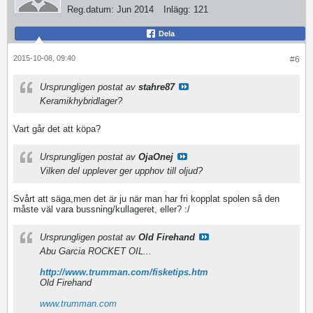
Reg.datum:
Jun 2014
Inlägg:
121
Dela
2015-10-08, 09:40
#6
Ursprungligen postat av
stahre87
Keramikhybridlager?
Vart går det att köpa?
Ursprungligen postat av
OjaOnej
Vilken del upplever ger upphov till oljud?
Svårt att säga,men det är ju när man har fri kopplat spolen så den
måste väl vara bussning/kullageret, eller? :/
Ursprungligen postat av
Old Firehand
Abu Garcia ROCKET OIL...
http://www.trumman.com/fisketips.htm
Old Firehand
www.trumman.com